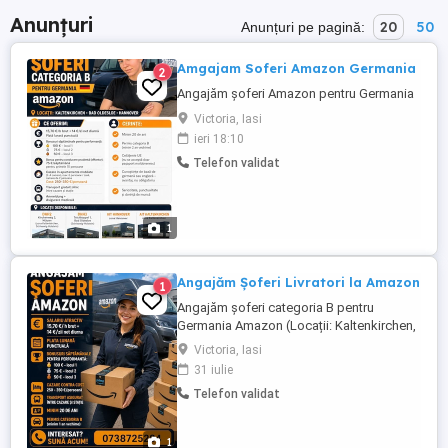
Anunțuri
20
50
Anunțuri pe pagină:
Amgajam Soferi Amazon Germania
2
Angajăm șoferi Amazon pentru Germania
Victoria, Iasi
ieri 18:10
Telefon validat
1
Angajăm Șoferi Livratori la Amazon
1
Angajăm șoferi categoria B pentru
Germania Amazon (Locații: Kaltenkirchen,
Bad Oldesloe, Hannover) Ce oferim: 15,70
Victoria, Iasi
h brut + 14 zi net diurnă Plată lunară
31 iulie
punctuală Bonusuri săptămânale pentru
Telefon validat
performanță: 100 locul 1 75 locul 2 50
locul 3 Bonus pentru conducere ...
1