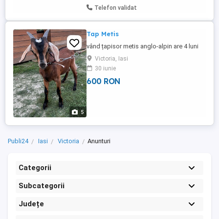
Telefon validat
Tap Metis
vând țapisor metis anglo-alpin are 4 luni
Victoria, Iasi
30 iunie
600 RON
5
Publi24
Iasi
Victoria
Anunturi
Categorii
Subcategorii
Județe