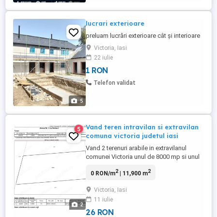
lucrari exterioare
preluam lucrări exterioare cât și interioare
Victoria, Iasi
22 iulie
1 RON
Telefon validat
5
Vand teren intravilan si extravilan
5
comuna victoria judetul iasi
Vand 2 terenuri arabile in extravilanul
comunei Victoria unul de 8000 mp si unul
3900 mp, se pot vinde separat cu 5 euro
2
2
0 RON/m
| 11,900 m
mp sau impreuna cu 4.5 euro mp, si un
teren intravilan de 800 mp cu 25.000 euro.
Victoria, Iasi
nu colaborez cu agentii. sunt disponibile
11 iulie
mai multe terenuri extravilane de diferite
2
suprafețe inclusiv ...
26 RON