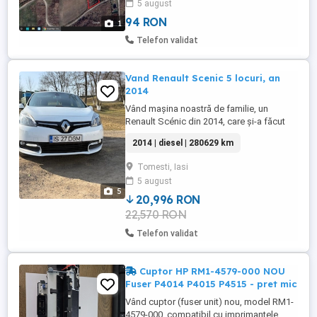
5 august
94 RON
1
Telefon validat
Vand Renault Scenic 5 locuri, an
2014
Vând mașina noastră de familie, un
Renault Scénic din 2014, care și-a făcut
treaba cu brio, mai ales în misiuni
2014 | diesel | 280629 km
importante precum dusul copiilor la
școală și plimbări scurte prin oraș A venit
Tomesti, Iasi
din Franța cu experiență de viață (adică
5 august
are ceva kilometri), dar majoritatea au fost
5
făcuți frumos, pe drumuri ...
20,996 RON
22,570 RON
Telefon validat
Cuptor HP RM1-4579-000 NOU
Fuser P4014 P4015 P4515 - pret mic
Vând cuptor (fuser unit) nou, model RM1-
4579-000, compatibil cu imprimantele