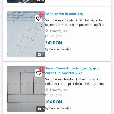
Vand teren in mun. Iași
3
Vând teren extravilan intabulat, situat la
ieșirea din mun. Iași pe partea dreaptă în
sensul de mers către loc. Tomesti (după
Tomesti, Iasi
Careta), 1300 m de la calea ferată
3 august
(barieră), în planul 2 față de drumul
241 RON
principal, suprafață totală 3154 m, facil și
priveliște deosebita, utilități și case în
Telefon validat
imediata apropiere. ...
2
Teren Tomesti, asfalt, apa, gaz
3
curent la poarta 3523
Vând teren intravilan Tomesti, strada
Columnei nr 11, pret de la 35 euro pe mp
pentru 3523, toată actele in regula. Pe
Tomesti, Iasi
teren se afla livada neîngrijita, are
2 august
înclinație mica, perfecta pentru construit,
184 RON
apa de Apavital cu apometru pe teren,
asfalt, gaz, curent,canalizare la poarta.
Telefon validat
7
Este total îngrădit ...