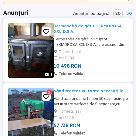
Anunțuri
20
50
Anunțuri pe pagină:
Termosobă de gătit TERMOROSA
XXL D.S.A.
Termosoba de gătit, cu cuptor
TERMOROSA XXL D.S.A., are exterior din
oțel emailat, interior din fontă, aer primar
Tomesti, Iasi
și secundar reglabil, post combustie,
ieri 11:33
sertar cenușă detașabil, sertar pentru
10 498 RON
lemn sau obiecte, plită cu inele din fontă
lustruită, cuptor mare (55 litri) din oțel
Telefon validat
1
emailat porțelan. - Putere ...
Vând tractor cu toate accesoriile
2
Vând tractor same falcon 50 caip răcire pe
aer in stare perfecta de funcționare,cu
cabina demontabila, perfect pentru solarii
Tomesti, Iasi
și nu numai ,poate fi folosit la vii cât și la
ieri 11:15
orice terenuri de orice categorie.Detin
57 738 RON
sămănătoare pentru porumb , floarea-
soarelui și încă 3 discuri ,plug
Telefon validat