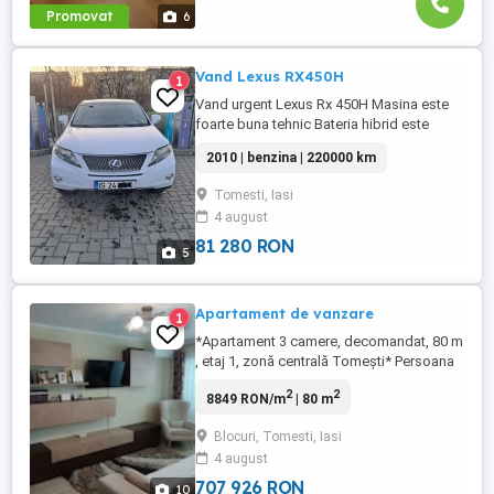
Promovat
6
Vand Lexus RX450H
1
Vand urgent Lexus Rx 450H Masina este
foarte buna tehnic Bateria hibrid este
foarte buna Masina este full Mai multe
2010 | benzina | 220000 km
detalii la telefon Itp valabil 2027 Adusa din
Gernania 758534242 Contactati la numarul
Tomesti, Iasi
asta de telefon
4 august
81 280 RON
5
Apartament de vanzare
1
*Apartament 3 camere, decomandat, 80 m
, etaj 1, zonă centrală Tomești* Persoana
fizica vand apartament spațios cu 3
2
2
8849 RON/m
| 80 m
camere, decomandat, situat la etajul 1 al
unui bloc construit pe cadre în anul 1989,
Blocuri, Tomesti, Iasi
amplasat în zona centrală a comunei
4 august
Tomești (cartier blocuri). Locuința are o
suprafață utilă de ...
707 926 RON
10