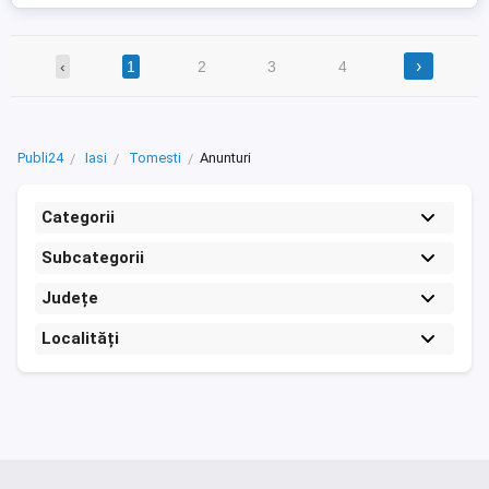
›
‹
1
2
3
4
Publi24
Iasi
Tomesti
Anunturi
Categorii
Subcategorii
Județe
Localități