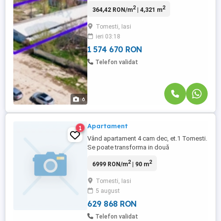
fermă/abator) Jud. Iași - Str. Stupinelor la
2
2
364,42 RON/m
| 4,321 m
150m de DN28 Această proprietate are o
suprafață generoasă de 4.321mp și este
Tomesti, Iasi
situată în zona de activități industriale
ieri 03:18
stabilite prin Planul Urbanistic General
(PUG) al ...
1 574 670 RON
Telefon validat
6
Apartament
1
Vând apartament 4 cam dec, et.1 Tomesti.
Se poate transforma in două
apartamente. Necedită renovare.
2
2
6999 RON/m
| 90 m
Tomesti, Iasi
5 august
629 868 RON
Telefon validat