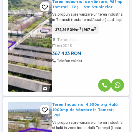
Teren industrial de vânzare, 987mp
Tomești - Iași - Str. Stupinelor
Vă propun spre vânzare un teren industrial
în Tomești (fosta fermă/abator) Jud. Iași -
Str. Stupinelor la 150m de DN28 Această
2
2
372,26 RON/m
| 987 m
proprietate are o suprafață 987mp și este
situată în zona de activități industriale
Tomesti, Iasi
stabilite prin Planul Urbanistic General
ieri 03:18
(PUG) al comunei. Suprafața maximă
disponibilă pentru ...
367 423 RON
Telefon validat
4
Teren Industrial 4,300mp și Hală
1000mp de Vânzare în Tomesti -
Iași
Vă propun spre vânzare un teren industrial
și hală în zona industrială Tomești (fosta