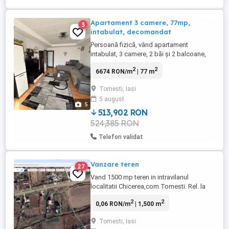
Apartament 3 camere, 77mp,
3
intabulat, decomandat
Persoană fizică, vând apartament
intabulat, 3 camere, 2 băi și 2 balcoane,
decomandat, cu o suprafață totală de 77
2
2
6674 RON/m
| 77 m
mp. Apartamentul este la etajul 4 din 4 și
se vinde mobilat și utilat. Este aproape de
Tomesti, Iasi
noul Family Market (5 minute de mers pe
5 august
jos), 2-3 minute de mers pe jos până la
5
școală și grădiniță. ...
513,902 RON
524,385 RON
Telefon validat
Vanzare teren
27
Vand 1500 mp teren in intravilanul
localitatii Chicerea,com.Tomesti. Rel. la
tel.
2
2
0,06 RON/m
| 1,500 m
Tomesti, Iasi