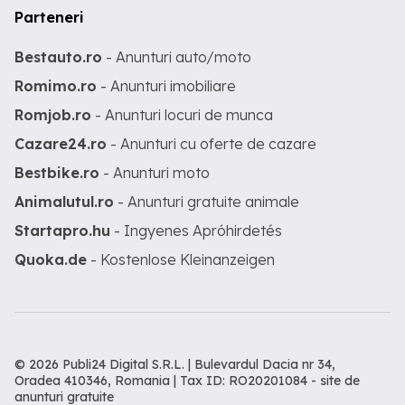
Parteneri
Bestauto.ro
- Anunturi auto/moto
Romimo.ro
- Anunturi imobiliare
Romjob.ro
- Anunturi locuri de munca
Cazare24.ro
- Anunturi cu oferte de cazare
Bestbike.ro
- Anunturi moto
Animalutul.ro
- Anunturi gratuite animale
Startapro.hu
- Ingyenes Apróhirdetés
Quoka.de
- Kostenlose Kleinanzeigen
© 2026 Publi24 Digital S.R.L. | Bulevardul Dacia nr 34,
Oradea 410346, Romania | Tax ID: RO20201084 -
site de
anunturi gratuite