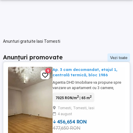
Anunturi gratuite Iasi Tomesti
Anunțuri promovate
Vezi toate
Ap. 3 cam decomandat, etajul 1,
9
centrală termică, bloc 1986
Agentia DHD Imobiliare va propune spre
vanzare un apartament cu 3 camere,
model decomandat, situat la etajul 1 al
2
2
7025 RON/m
| 65 m
unui bloc construit in anul 1986, în zona
Tomești. Dispune de: -CT; -Gresie, faianta,
Tomesti, Tomesti, Iasi
parchet; -tamplarie PVC. Se vinde
4 august
semimobilat pentru pretul de 87.000 euro.
Mai multe detalii la ...
456,654 RON
477,650 RON