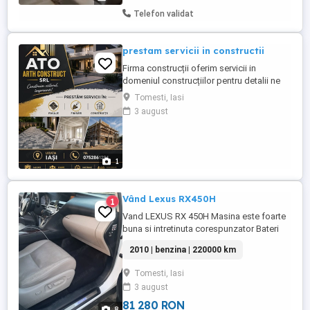
Telefon validat
prestam servicii in constructii
Firma construcții oferim servicii in
domeniul construcțiilor pentru detalii ne
puteți contacta la numărul afișat .
Tomesti, Iasi
3 august
1
Vând Lexus RX450H
1
Vand LEXUS RX 450H Masina este foarte
buna si intretinuta corespunzator Bateri
hibrid este foarte buna si incarca
2010 | benzina | 220000 km
corespunzator Arcuri fata si spate
elicoidale Volan si scaun reglabil automat
Tomesti, Iasi
Incalzire in scaune Faruri automate Mai
3 august
multe detalii la telefon Provenienta
GERMANIA Itp valabil 2027 de ...
81 280 RON
8