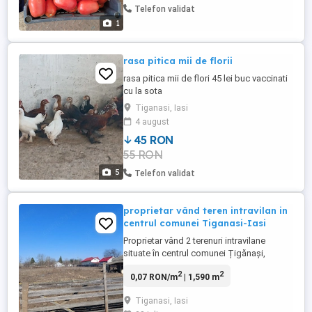
Telefon validat
1
rasa pitica mii de florii
rasa pitica mii de flori 45 lei buc vaccinati
cu la sota
Tiganasi, Iasi
4 august
45 RON
55 RON
5
Telefon validat
proprietar vând teren intravilan in
centrul comunei Tiganasi-Iasi
Proprietar vând 2 terenuri intravilane
situate în centrul comunei Țigănași,
județul Iași, 24 km, într-o zonă excelentă,
2
2
0,07 RON/m
| 1,590 m
este situat între case, la doar câteva
minute de primărie, dispensar, magazine
Tiganasi, Iasi
și alte puncte de interes. Primul teren are