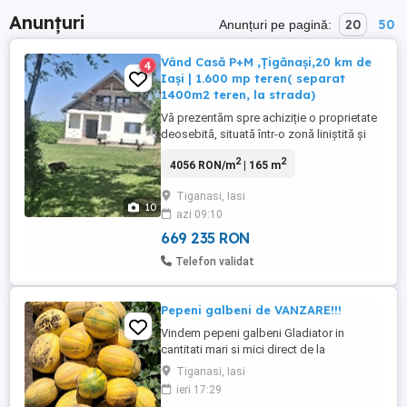
Anunțuri
20
50
Anunțuri pe pagină:
Vând Casă P+M ,Țigănași,20 km de
4
Iași | 1.600 mp teren( separat
1400m2 teren, la strada)
Vă prezentăm spre achiziție o proprietate
deosebită, situată într-o zonă liniștită și
aerisită din Țigănași, la stradă asfaltată,
2
2
4056 RON/m
| 165 m
ideală pentru cei care își doresc să se
bucure de confort, intimitate și apropierea
Tiganasi, Iasi
de natură, fără a renunța la avantajele unei
10
azi 09:10
construcții moderne . Casa se poate vinde
...
669 235 RON
Telefon validat
Pepeni galbeni de VANZARE!!!
Vindem pepeni galbeni Gladiator in
cantitati mari si mici direct de la
producator. Ne gasiti in Tiganasi- Iasi Pret:
Tiganasi, Iasi
1 LEU
ieri 17:29