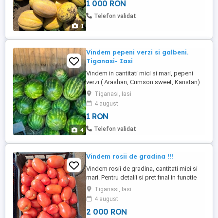
1 000 RON
Telefon validat
1
Vindem pepeni verzi si galbeni.
Tiganasi- Iasi
Vindem in cantitati mici si mari, pepeni
verzi ( Arashan, Crimson sweet, Karistan)
si pepeni galbeni ( Gladiator) direct de la
Tiganasi, Iasi
producator, direct de pe parcela. Ne gasiti
4 august
in Iasi- com. Tiganasi. Pentru detalii,
1 RON
comenzi si pret ne puteti suna la nr .
Telefon validat
4
Vindem rosii de gradina !!!
Vindem rosii de gradina, cantitati mici si
mari. Pentru detalii si pret final in functie
de cantitate ne puteti suna sau trimite
Tiganasi, Iasi
mesaj. Ne gasiti in loc. Tiganasi- Iasi.
4 august
PRET 2 lei kg
2 000 RON