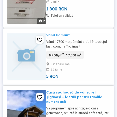
2 iulie
1 800 RON
Telefon validat
2
Vând Pamant
Vând 17500 mp pământ arabil în Județul
Iași, comuna Țigănași!
2
2
0 RON/m
| 17,500 m
Tiganasi, Iasi
25 iunie
5 RON
Casă spațioasă de vânzare în
Țigănași – ideală pentru familie
numeroasă
Vă propunem spre achiziție o casă
generoasă, situată la stradă asfaltată, într-