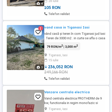
28 iulie
suprafața de 1590 mp, cu deschidere de
4
20 m, teren drept, ...
105 RON
Telefon validat
vand casa in Tiganasi Iasi
2
vând casă și teren în com Tiganasi jud Iasi
. Teren de 3000 m2 . in curte se afla o casa
cu 4 camere, o a 2 clădire un grajd de
2
2
79 RON/m
| 3,000 m
animale, coteț de păsări, beci plus alte
anexe. Casa este racordată la apă și
Tiganasi, Iasi
curent, iar in viitorul apropiat se poate
15 iulie
racorda la canalizare , casa are 2 intrări
separate, ...
236,052 RON
5
249,166 RON
Telefon validat
Vanzare centrala electrica
Vand centrala electrica PROTHERM de 9
kw, functionala in regim monofazic si
trifazic, in perfecta stare de functionare,
Tiganasi, Iasi
utilizata foarte putin - max.10 ore.