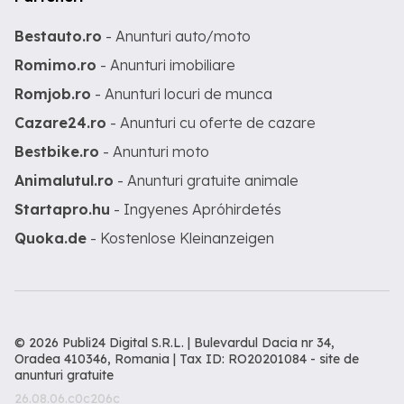
Bestauto.ro
- Anunturi auto/moto
Romimo.ro
- Anunturi imobiliare
Romjob.ro
- Anunturi locuri de munca
Cazare24.ro
- Anunturi cu oferte de cazare
Bestbike.ro
- Anunturi moto
Animalutul.ro
- Anunturi gratuite animale
Startapro.hu
- Ingyenes Apróhirdetés
Quoka.de
- Kostenlose Kleinanzeigen
© 2026 Publi24 Digital S.R.L. | Bulevardul Dacia nr 34,
Oradea 410346, Romania | Tax ID: RO20201084 -
site de
anunturi gratuite
26.08.06.c0c206c