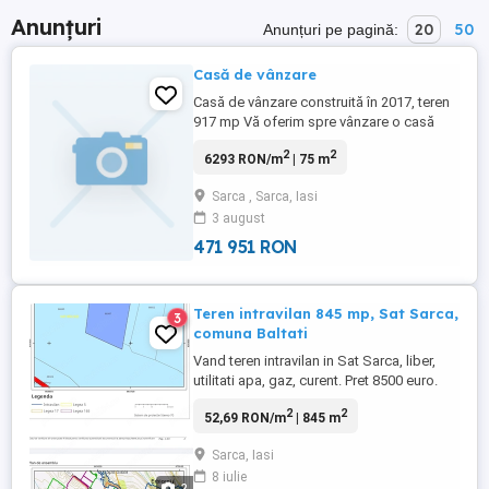
Anunțuri
20
50
Anunțuri pe pagină:
Casă de vânzare
Casă de vânzare construită în 2017, teren
917 mp Vă oferim spre vânzare o casă
construită în anul 2017, situată pe un teren
2
2
6293 RON/m
| 75 m
generos de 917 mp, ideală pentru o
familie care își dorește liniște și confort.
Sarca , Sarca, Iasi
Locuința este compartimentată astfel: 2
3 august
dormitoare; living spațios; bucătărie; baie;
beci. Casa ...
471 951 RON
Teren intravilan 845 mp, Sat Sarca,
3
comuna Baltati
Vand teren intravilan in Sat Sarca, liber,
utilitati apa, gaz, curent. Pret 8500 euro.
2
2
52,69 RON/m
| 845 m
Sarca, Iasi
8 iulie
2