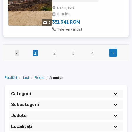
potrivit pentru proiecte moderne (demisol,
Rediu, Iasi
terase, priveliște). Acces din Șoseaua
31 iulie
Rediu, la aproximativ 120 m de drumul
principal Drum privat ...
351 341 RON
5
Telefon validat
›
‹
1
2
3
4
Publi24
Iasi
Rediu
Anunturi
Categorii
Subcategorii
Județe
Localități