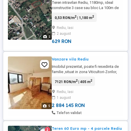
Teren intravilan Rediu, 1180mp, ideal
constructie 3 case sau bloc La 100m de
Soseaua Iasi-Rediu, cei 100m fiind
2
2
0,53 RON/m
| 1,180 m
acoperiti cu piatra Vis-a-vis de Depozitul
de Cherestea, in spatele casei din busteni
Rediu, Iasi
Vedere panoramica, toate utilitatile, asfalt
2 august
1
629 RON
Vanzare vila Rediu
Imobilul prezentat, poate fi resedinta de
familie ,situat in zona Viticultori-Zorilor,
avand o suprafata utila generoasa 405mp
2
2
7121 RON/m
| 405 m
dispusa pe trei niveluri, D+P+E,dispuse
astfel: Demisol; apartament cu intrare
Rediu, Iasi
separata comuna, trei camere, bucatarie,
1 august
spatiu depozitare sport, hobby, baie.
Parter;hol intrare, ...
2 884 145 RON
5
Telefon validat
Teren 60 Euro mp - 4 parcele Rediu
2