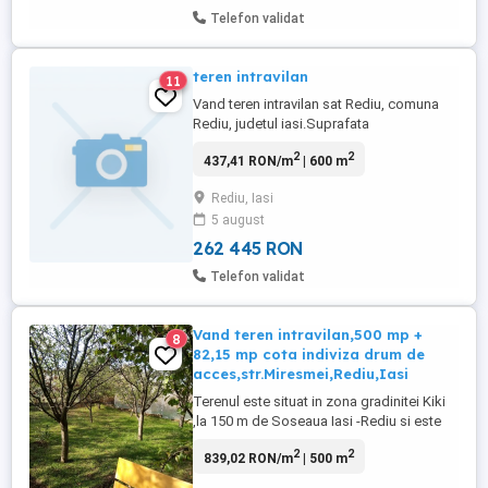
Telefon validat
teren intravilan
11
Vand teren intravilan sat Rediu, comuna
Rediu, judetul iasi.Suprafata
628mp.Dispune de apa
2
2
437,41 RON/m
| 600 m
curenta,gaz,electricitate,telefonie,cablu.Se
poate face si fantana, panza freatica este
Rediu, Iasi
la suprafata iar apa este foarte
5 august
buna.Terenul este amplasat in vatra veche
a satului intr-o zona linistita ,ferita de
262 445 RON
zgomot ...
Telefon validat
Vand teren intravilan,500 mp +
8
82,15 mp cota indiviza drum de
acces,str.Miresmei,Rediu,Iasi
Terenul este situat in zona gradinitei Kiki
,la 150 m de Soseaua Iasi -Rediu si este
imprejmuit cu gard cu temelie de
2
2
839,02 RON/m
| 500 m
beton.Utilitatile(apa,gaz,canalizare,curent
electric) trec pe langa gardul