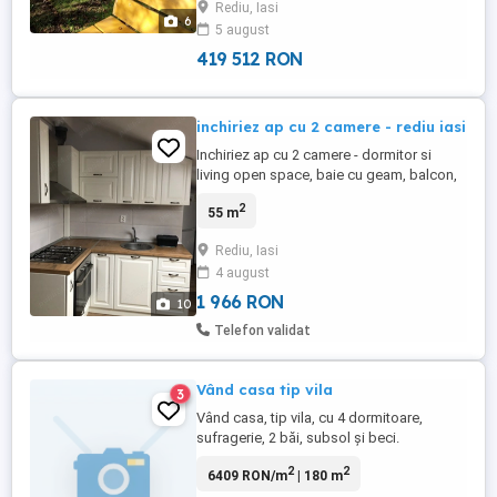
Rediu, Iasi
terenului.Accesul este din Soseaua Iasi-
6
5 august
Rediu pe drum privat pietruit cu latime de
7 m.Strada are locuinte private ...
419 512 RON
inchiriez ap cu 2 camere - rediu iasi
Inchiriez ap cu 2 camere - dormitor si
living open space, baie cu geam, balcon,
complet utilat si mobilat. Loc de parcare
2
55 m
inclus ! etaj 3 din 3. Garantie plus o luna
avans.
Rediu, Iasi
4 august
1 966 RON
10
Telefon validat
Vând casa tip vila
3
Vând casa, tip vila, cu 4 dormitoare,
sufragerie, 2 băi, subsol și beci.
2
2
6409 RON/m
| 180 m