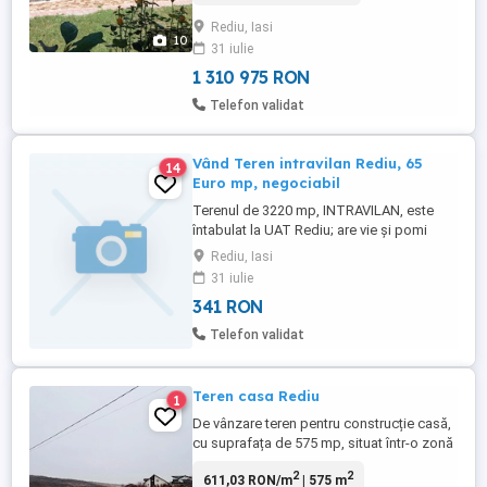
cadre de beton si este compusa din:hol,2
Rediu, Iasi
dormitoare,living,sufragerie,bucatarie
10
31 iulie
,debara,baie,camera tehnica ,garaj si este
imprejmuita cu gard din jaluzele ...
1 310 975 RON
Telefon validat
Vând Teren intravilan Rediu, 65
14
Euro mp, negociabil
Terenul de 3220 mp, INTRAVILAN, este
întabulat la UAT Rediu; are vie și pomi
fructiferi, cu casă bătrânească utilizabilă
Rediu, Iasi
(spații de depozitare, beci, magazie), pe
31 iulie
Str. Dumbrava Roșie nr.6, cu racord
341 RON
electric existent și utilități Apavital și EON
Gaz în apropiere. Priveliște deosebită!
Telefon validat
Relații la telefon ...
Teren casa Rediu
1
De vânzare teren pentru construcție casă,
cu suprafața de 575 mp, situat într-o zonă
exclusiv de case, liniștită și bine
2
2
611,03 RON/m
| 575 m
dezvoltată. Terenul este pe plan înclinat,