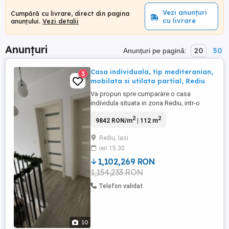
Vezi anunțuri
Cumpără cu livrare, direct din pagina
cu livrare
anunțului.
Vezi detalii
Anunțuri
20
50
Anunțuri pe pagină:
Casa individuala, tip mediteranian,
3
mobilata si utilata partial, Rediu
Va propun spre cumparare o casa
individula situata in zona Rediu, intr-o
zona linistita foarte aproape de oras,
2
2
9842 RON/m
| 112 m
facand parte dintr-un complex rezidential
nou( 2022), avand in proximitate toate
Rediu, Iasi
utilitatile: magazine, scoli, gradinite, statii
ieri 15:30
mijloace de transport, etc. Casa are o
suprafata utila de 112 ...
1,102,269 RON
1,154,233 RON
Telefon validat
10