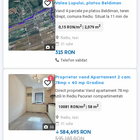
Valea Lupului, platou Beldiman
Vand 4 parcele pe platou Beldiman, teren
drept, comuna Rediu. Situat la 11 min de
rond Pacurari. Pret 60 euro mp. Suprafete
2
2
0,15 RON/m
| 2,079 m
parcele - 519mp - 31200 Euro - 520mp -
31200 Euro - 520mp - 31200 Euro - 520mp
Rediu, Iasi
- 31200 Euro
31 iulie
5
315 RON
Telefon validat
Proprietar vand Apartament 2 cam.
2
78mp + 40 mp Gradina
Direct proprietar Vand apartament 78 mp
utili In Rediu Pacurari compartimentati
astfel 58mp + 20 mp: - hol intrare (7,7mp) -
2
2
10081 RON/m
| 58 m
living (23mp) + zona de birou cu iesire in
terasa partial acoperita (20mp), -
Rediu, Iasi
bucatarie separata mobilata si utilara
31 iulie
(10,1mp), - baie cu cada si geam (4,6mp),
10
- dormitor (12mp). BONUS + ...
584,695 RON
595,183 RON