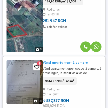
2
2
167,96 RON/m
| 1,500 m
spre vânzare teren intravilan cu suprafața
de 1.500 mp, situat în localitatea Horlești-
Rediu, Iasi
Rediu, într-o zonă rezidențială în continuă
ieri 03:18
dezvoltare. Proprietatea este amplasată ...
251 947 RON
Telefon validat
3
Vând apartament 2 camere
5
Vând apartament open space, 2 camere, 2
dressinguri, în Rediu,vis a vis de
restaurantul Casablanca, parter, bloc
2
2
9044 RON/m
| 65 m
construit în 2018, 65 mp utili + 22 mp curte
incluzând și o magazie de cca 5
Rediu, Iasi
mp,ambele intabulate,total 87 mp, parțial
5 august
mobilat ,loc parcare, foarte frumos și
spațios,în perfecta stare, nu ...
587,877 RON
10
603,624 RON