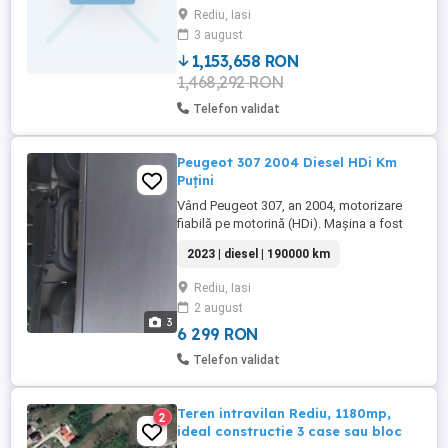
Rediu, Iasi
3 august
1,153,658 RON
1,468,292 RON
Telefon validat
Peugeot 307 2004 Diesel HDi Km
Puțini
Vând Peugeot 307, an 2004, motorizare
fiabilă pe motorină (HDi). Mașina a fost
adusă din Italia, unde a aparținut unei
2023 | diesel | 190000 km
persoane în vârstă și a fost ținută exclusiv
în garaj, motiv pentru care caroseria nu
Rediu, Iasi
prezintă rugină (specific mașinilor aduse
2 august
din zone fără sare pe drumuri).Avantaje
3
majore Investiții ...
6 299 RON
Telefon validat
Teren intravilan Rediu, 1180mp,
2
ideal constructie 3 case sau bloc