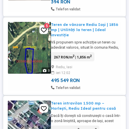
394 RON
Telefon validat
Teren de vânzare Rediu Iași | 1856
5
mp | Utilități la teren | Ideal
investiție
Vă propunem spre achiziție un teren cu
adevărat valoros, situat în comuna Rediu,
județul Iași, într-una dintre zonele cu cel
2
2
267 RON/m
| 1,856 m
mai mare potențial de dezvoltare
rezidențială, la doar câteva minute de
Rediu, Iasi
punctele de interes esențiale: Primărie,
3
ieri 12:02
școală și stație de autobuz, cu acces facil
către municipiul Iași. ...
495 549 RON
Telefon validat
Teren intravilan 1.500 mp –
Horlești, Rediu Ideal pentru casă
Dacă îți dorești să construiești o casă într-
o zonă liniștită, aproape de Iași, acest
teren poate fi alegerea potrivită. Se oferă