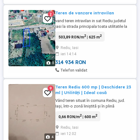
Teren de vanzare intravilan
2
vand teren intravilan in sat Rediu judetul
iasi la strada principala toata utilitatile la
poarta ,suprafata 625m patrati.Pret 60000
2
2
503,89 RON/m
| 625 m
euro.
Rediu, Iasi
ieri 14:14
314 934 RON
3
Telefon validat
Teren Rediu 600 mp | Deschidere 23
9
ml | Utilități | Ideal casă
Vând teren situat în comuna Rediu, jud.
Iași, într-o zonă liniștită și în plină
dezvoltare, aproape de Primărie, școală și
2
2
0,66 RON/m
| 600 m
stație de autobuz, cu acces rapid către
orașul Iași. Suprafață: 600 mp (intravilan)
Rediu, Iasi
Deschidere la drum: aproximativ 23 metri
ieri 12:02
ideal pentru construcția unei locuințe
4
Avantaje: Utilități ...