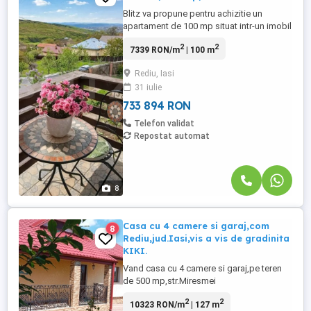
Blitz va propune pentru achizitie un
apartament de 100 mp situat intr-un imobil
cu 2 apartamente.. Apartamentul situat la
2
2
7339 RON/m
| 100 m
etajul imobilului este compartimentat
inteligent ; -1 living de aproape 30 mp -2
Rediu, Iasi
dormitoare de cate 15 mp - 1 bucatarie de
31 iulie
16 mp - 1 baie - terasa de 8 m - Beci de
peste 20 mp cu ...
733 894 RON
Telefon validat
Repostat automat
8
Casa cu 4 camere si garaj,com
8
Rediu,jud.Iasi,vis a vis de gradinita
KIKI.
Vand casa cu 4 camere si garaj,pe teren
de 500 mp,str.Miresmei
nr.8,com.Rediu,Jud.Iasi,in zona gradinitei
2
2
10323 RON/m
| 127 m
Kiki. Casa este construita din caramida pe