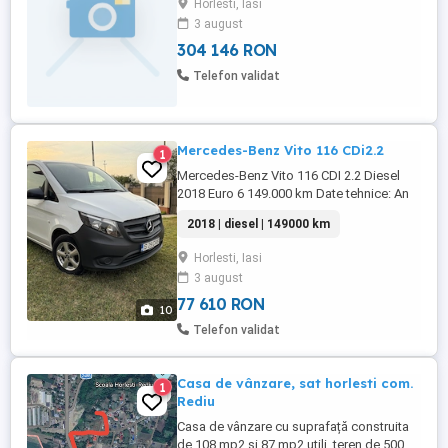
Horlesti, Iasi
58 mii euro. Relații la zero șapte cinci sase
3 august
nouă zero cinci zero patru cinci sau
304 146 RON
schimb cu apartament 1,2 camere
Telefon validat
Mercedes-Benz Vito 116 CDi2.2
1
Mercedes-Benz Vito 116 CDI 2.2 Diesel
2018 Euro 6 149.000 km Date tehnice: An
fabricație: 2018 Motorizare: 2.2 CDI Diesel
2018 | diesel | 149000 km
(model 116 CDI) Putere: 163 CP Kilometraj:
149.463 km Normă de poluare: Euro 6
Horlesti, Iasi
Transmisie: manuală, 6 trepte Tracțiune:
3 august
spate Caroserie: Van Dubă ...
77 610 RON
10
Telefon validat
Casa de vânzare, sat horlesti com.
1
Rediu
Casa de vânzare cu suprafață construita
de 108 mp2 și 87 mp2 utili, teren de 500