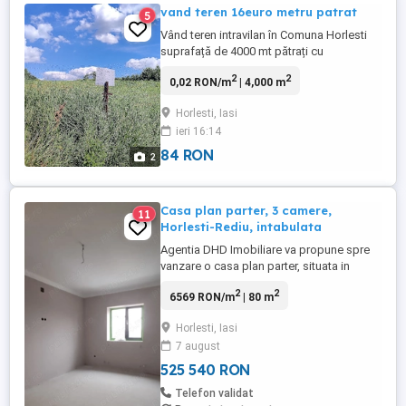
vand teren 16euro metru patrat
5
Vând teren intravilan în Comuna Horlesti
suprafață de 4000 mt pătrați cu
deschidere la strada de 26 metri cu toate
2
2
0,02 RON/m
| 4,000 m
utilitățile distanță de oraș 20 kilometri
pentru mai multe detalii la nr
Horlesti, Iasi
ieri 16:14
84 RON
2
Casa plan parter, 3 camere,
11
Horlesti-Rediu, intabulata
Agentia DHD Imobiliare va propune spre
vanzare o casa plan parter, situata in
Horlesti-Rediu. Amplasata pe un teren in
2
2
6569 RON/m
| 80 m
suprafata de 450 mp, este
compartimentata astfel: -living; -2
Horlesti, Iasi
dormitoare; -bucatarie; -baie; -camera
7 august
tehnica. In curtea din spate avem
construita o baie, gratar si ...
525 540 RON
Telefon validat