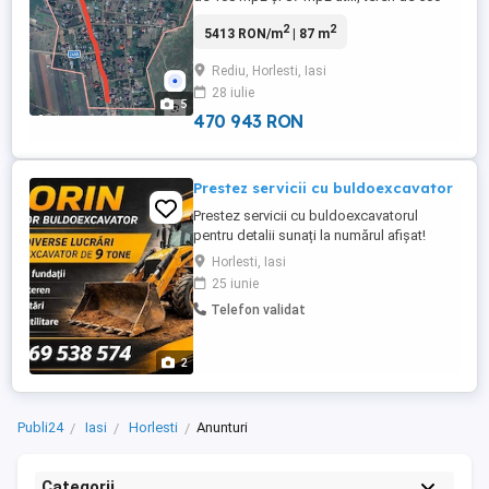
mp2,racordata la apă și curent, foarte
2
2
5413 RON/m
| 87 m
aproape de mijloacele de transport,
școală și magazine. Mai multe detalii la nr.
Rediu, Horlesti, Iasi
de telefon
28 iulie
5
470 943 RON
Prestez servicii cu buldoexcavator
Prestez servicii cu buldoexcavatorul
pentru detalii sunați la numărul afișat!
Horlesti, Iasi
25 iunie
Telefon validat
2
Publi24
Iasi
Horlesti
Anunturi
Categorii