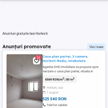
Anunturi gratuite Iasi Horlesti
Anunțuri promovate
Vezi toate
Casa plan parter, 3 camere,
11
Horlesti-Rediu, intabulata
Agentia DHD Imobiliare va propune spre
vanzare o casa plan parter, situata in
Horlesti-Rediu. Amplasata pe un teren in
2
2
6569 RON/m
| 80 m
suprafata de 450 mp, este
compartimentata astfel: -living; -2
Horlesti, Iasi
dormitoare; -bucatarie; -baie; -camera
7 august
tehnica. In curtea din spate avem
construita o baie, gratar si ...
525 540 RON
Telefon validat