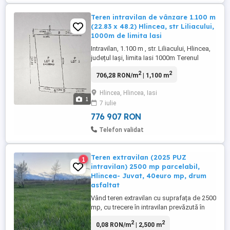
Teren intravilan de vânzare 1.100 m
(22.83 x 48.2) Hlincea, str Liliacului,
1000m de limita lasi
Intravilan, 1.100 m , str. Liliacului, Hlincea,
județul Iași, limita Iasi 1000m Terenul
beneficiază de deschidere la trei drumuri,
2
2
706,28 RON/m
| 1,100 m
acces facil, posibilitate de parcelare.
Accesul se realizează pe drum betonat.
Hlincea, Hlincea, Iasi
Avantaje: - utilități disponibile la limita
1
7 iulie
proprietății: gaz, energie electrică, apa și
...
776 907 RON
Telefon validat
Teren extravilan (2025 PUZ
1
intravilan) 2500 mp parcelabil,
Hlincea- Juvat, 40euro mp, drum
asfaltat
Vând teren extravilan cu suprafața de 2500
mp, cu trecere în intravilan prevăzută în
2026, ideal pentru parcelări rezidențiale
2
2
0,08 RON/m
| 2,500 m
sau investiții imobiliare. Prețul cerut este