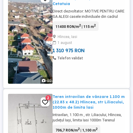
Cetatuia
Direct dezvoltator: MOTIVE PENTRU CARE
SA ALEGI casele individuale din cadrul
Eurovillage Manta Rosie - str. Liliacului : 1.
2
2
11400 RON/m
| 115 m
Locatie: Hlincea - str Liliacului este o zona
cu regim mic de inaltime, populata
Hlincea, Iasi
predominant de vile case, cu multa
1 august
verdeata si o vedere panoramica superba
asupra Iasului. ...
1 310 975 RON
Telefon validat
10
Teren intravilan de vânzare 1.100 m
2
(22.83 x 48.2) Hlincea, str Liliacului,
1000m de limita lasi
Intravilan, 1.100 m , str. Liliacului, Hlincea,
județul Iași, limita Iasi 1000m Terenul
beneficiază de deschidere la trei drumuri,
2
2
706,7 RON/m
| 1,100 m
acces facil, posibilitate de parcelare.