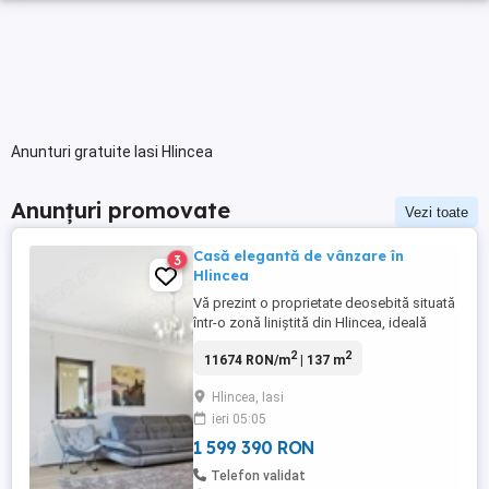
Anunturi gratuite Iasi Hlincea
Anunțuri promovate
Vezi toate
Casă elegantă de vânzare în
3
Hlincea
Vă prezint o proprietate deosebită situată
într-o zonă liniștită din Hlincea, ideală
pentru o familie care își dorește confort,
2
2
11674 RON/m
| 137 m
spațiu generos și intimitate, dar în același
timp acces rapid către oraș. Casa este
Hlincea, Iasi
compartimentată inteligent, oferind un
ieri 05:05
echilibru perfect între zona de zi și spațiile
destinate ...
1 599 390 RON
Telefon validat