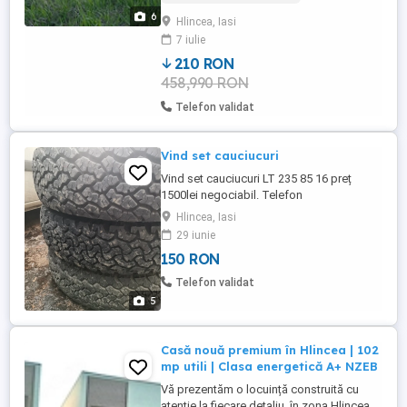
de *40 euro mp* (total 100.000 euro), cu
6
Hlincea, Iasi
posibilitate de negociere. - Suprafață:
7 iulie
2500 mp, parcelabil în loturi cu front
stradal de ...
210 RON
458,990 RON
Telefon validat
Vind set cauciucuri
Vind set cauciucuri LT 235 85 16 preț
1500lei negociabil. Telefon
Hlincea, Iasi
29 iunie
150 RON
Telefon validat
5
Casă nouă premium în Hlincea | 102
mp utili | Clasa energetică A+ NZEB
Vă prezentăm o locuință construită cu
atenție la fiecare detaliu, în zona Hlincea,