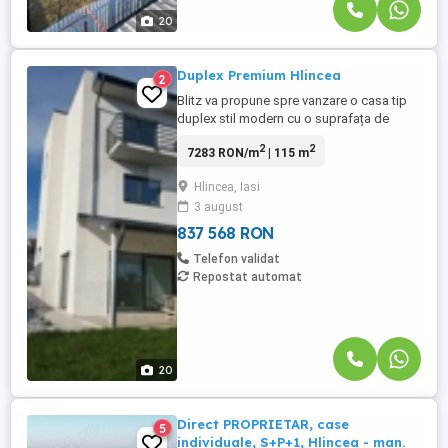
20
Duplex Premium Hlincea
2
Blitz va propune spre vanzare o casa tip
duplex stil modern cu o suprafața de
115mp plus terasa acoperita. Casa este
2
2
7283 RON/m
| 115 m
dispusa pe Demisol, Parter si Etaj, astfel :
Demisol : Living + Bucatarie OpenSpace
Hlincea, Iasi
33,2 mp + terasa acoperita 12,3 mp cu
3 august
geamuri mari si luminoase, iesire pe
terasa. Parter : Baie, Dormitor ...
837 568 RON
Telefon validat
Repostat automat
20
Direct PROPRIETAR, case
5
individuale, S+P+1, Hlincea - man.