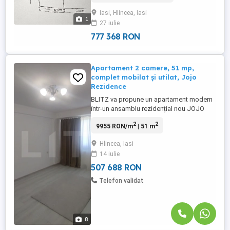
Accesul se realizează pe drum betonat.
Iasi, Hlincea, Iasi
Avantaje: - utilități disponibile la limita
1
27 iulie
proprietății: gaz, energie electrică, apa și
...
777 368 RON
Apartament 2 camere, 51 mp,
complet mobilat și utilat, Jojo
Rezidence
BLITZ va propune un apartament modern
într-un ansamblu rezidențial nou JOJO
REZIDENCE, ideal atât pentru locuit, cât și
2
2
9955 RON/m
| 51 m
pentru investiție! Situat la ETAJUL 4 unui
imobil nou acest apartament se remarcă
Hlincea, Iasi
prin compartimentarea eficientă,
14 iulie
luminozitatea naturală și poziționarea
excelentă într-un complex ...
507 688 RON
Telefon validat
8