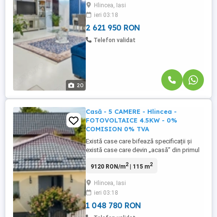
Hlincea, Iasi
niveluri D+P+E (cu pod amenajat/finisat)
ieri 03:18
terasă de și Carport si este amplasat pe
un Teren ...
2 621 950 RON
Telefon validat
20
Casă - 5 CAMERE - Hlincea -
FOTOVOLTAICE 4.5KW - 0%
COMISION 0% TVA
Există case care bifează specificații și
există case care devin „acasă” din primul
moment. Această vilă individuală din
2
2
9120 RON/m
| 115 m
Hlincea este gândită pentru familii care
vor mai mult spațiu, mai multă liniște și
Hlincea, Iasi
flexibilitate reală de viață – fără
ieri 03:18
compromisuri și fără renovări. Un loc unde
copiii cresc, părinții ...
1 048 780 RON