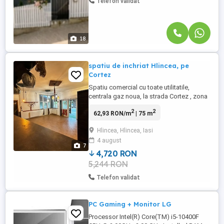
Telefon validat
18
spatiu de inchriat Hlincea, pe
Cortez
Spatiu comercial cu toate utilitatile,
centrala gaz noua, la strada Cortez , zona
rezidentiala, in continua dezvoltare, 75 m2,
2
2
62,93 RON/m
| 75 m
doua bai, amenajat piatra si lemn, a
functionat cafenea si aprozar, Terasa
Hlincea, Hlincea, Iasi
40m2 acoperita.
4 august
7
4,720 RON
5,244 RON
Telefon validat
PC Gaming + Monitor LG
Processor Intel(R) Core(TM) i5-10400F