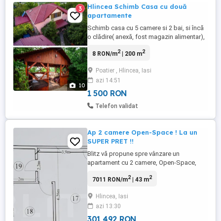
Hlincea Schimb Casa cu două
3
apartamente
Schimb casa cu 5 camere si 2 bai, si încă
o clădire( anexă, fost magazin alimentar),
garaj si beci, cu două apartamente(unul cu
2
2
8 RON/m
| 200 m
3 camere in Iași, iar celalalt poate fi si într-
o comună pe lângă Iasi). Mai multe detalii
Poatier , Hlincea, Iasi
la telefon sau la fața locului!
azi 14:51
10
1 500 RON
Telefon validat
Ap 2 camere Open-Space ! La un
SUPER PRET !!
Blitz vă propune spre vânzare un
apartament cu 2 camere, Open-Space,
situat într-un complex rezidențial nou, în
2
2
7011 RON/m
| 43 m
zona Hlincea, o zonă liniștită și în plină
dezvoltare. Suprafață utilă: 43 mp Stadiu:
Hlincea, Iasi
finalizat / construcție nouă Finisaje: de
azi 13:30
calitate superioară Băi: complet echipate
cu obiecte sanitare ...
301 492 RON