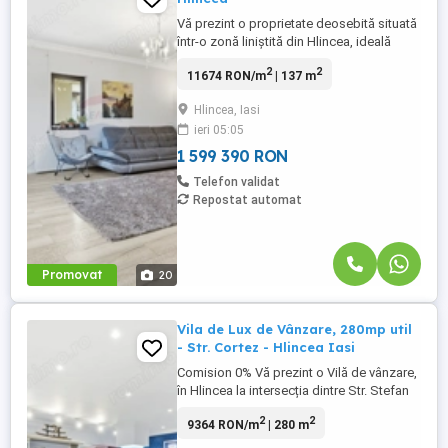
Vă prezint o proprietate deosebită situată
într-o zonă liniștită din Hlincea, ideală
pentru o familie care își dorește confort,
2
2
11674 RON/m
| 137 m
spațiu generos și intimitate, dar în același
timp acces rapid către oraș. Casa este
Hlincea, Iasi
compartimentată inteligent, oferind un
ieri 05:05
echilibru perfect între zona de zi și spațiile
destinate ...
1 599 390 RON
Telefon validat
Repostat automat
Promovat
20
Vila de Lux de Vânzare, 280mp util
- Str. Cortez - Hlincea Iasi
Comision 0% Vă prezint o Vilă de vânzare,
în Hlincea la intersecția dintre Str. Stefan
Cortez și Str. Mănăstirii. Acest imobil
2
2
9364 RON/m
| 280 m
construit in 2014 și renovat complet în
2022, are o suprafață utilă de 280mp, pe 3