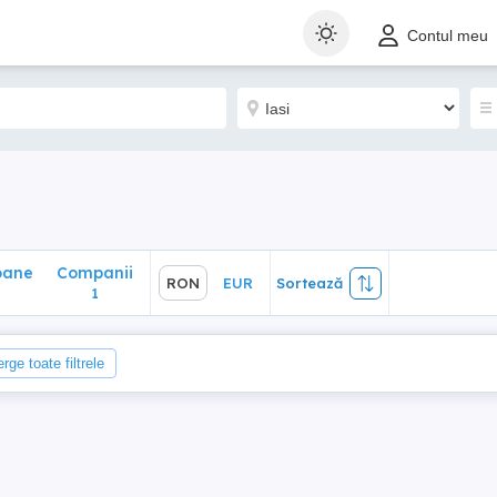
ane
Companii
RON
EUR
Sortează
Contul meu
1
oane
Companii
RON
EUR
Sortează
1
rge toate filtrele