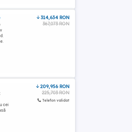
p
314,634 RON
367,073 RON
e
iv
d.
e.
209,956 RON
225,703 RON
t
Telefon validat
u cei
asă