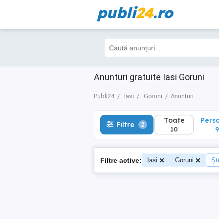
publi
24
.ro
Toate
Perso
Filtre
2
10
9
Anunturi gratuite Iasi Goruni
Publi24
Iasi
Goruni
Anunturi
Toate
Pers
Filtre
2
10
9
Filtre active:
Iasi
Goruni
Ște