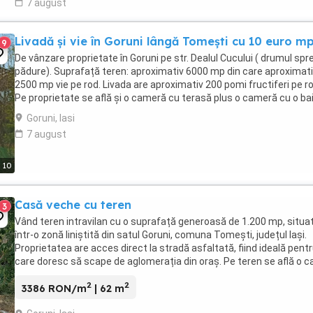
7 august
Livadă și vie în Goruni lângă Tomești cu 10 euro m
9
De vânzare proprietate în Goruni pe str. Dealul Cucului ( drumul spr
pădure). Suprafață teren: aproximativ 6000 mp din care aproximat
2500 mp vie pe rod. Livada are aproximativ 200 pomi fructiferi pe ro
Pe proprietate se află și o cameră cu terasă plus o cameră cu o bai
Vara se prepară apa caldă ...
Goruni, Iasi
7 august
10
Casă veche cu teren
3
Vând teren intravilan cu o suprafață generoasă de 1.200 mp, situa
într-o zonă liniștită din satul Goruni, comuna Tomești, județul Iași.
Proprietatea are acces direct la stradă asfaltată, fiind ideală pentr
care doresc să scape de aglomerația din oraș. Pe teren se află o c
veche de 77 mp suprafață ...
2
2
3386 RON/m
| 62 m