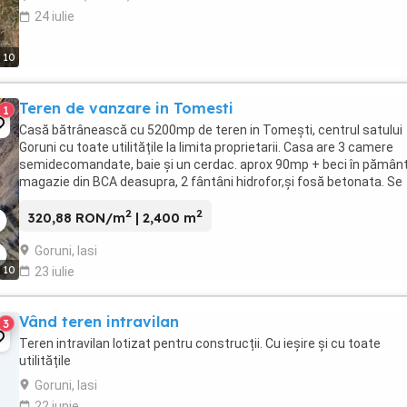
24 iulie
10
Teren de vanzare in Tomesti
1
Casă bătrânească cu 5200mp de teren in Tomești, centrul satului
Goruni cu toate utilitățile la limita proprietarii. Casa are 3 camere
semidecomandate, baie și un cerdac. aprox 90mp + beci în pămân
magazie din BCA deasupra, 2 fântâni hidrofor,și fosă betonata. Se
poate parcela astfel: casa cu 2800 ...
2
2
320,88 RON/m
| 2,400 m
Goruni, Iasi
10
23 iulie
Vând teren intravilan
3
Teren intravilan lotizat pentru construcții. Cu ieșire și cu toate
utilitățile
Goruni, Iasi
22 iunie