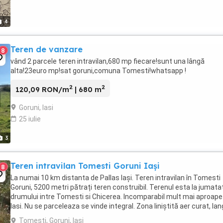
4
Teren de vanzare
8
vând 2 parcele teren intravilan,680 mp fiecare!sunt una lângă
alta!23euro mp!sat goruni,comuna Tomesti!whatsapp !
2
2
120,09 RON/m
| 680 m
Goruni, Iasi
25 iulie
3
Teren intravilan Tomesti Goruni Iași
8
La numai 10 km distanta de Pallas Iași. Teren intravilan în Tomesti
Goruni, 5200 metri pătrați teren construibil. Terenul esta la jumat
drumului intre Tomesti si Chicerea. Incomparabil mult mai aproape
Iasi. Nu se parceleaza se vinde integral. Zona liniștită aer curat, la
pădure, în curs ...
Tomesti, Goruni, Iasi