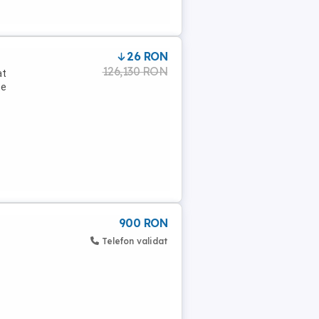
26 RON
126,130 RON
at
te
900 RON
Telefon validat