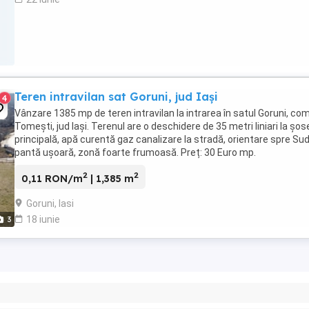
Teren intravilan sat Goruni, jud Iași
4
Vânzare 1385 mp de teren intravilan la intrarea în satul Goruni, com
Tomești, jud Iași. Terenul are o deschidere de 35 metri liniari la șo
principală, apă curentă gaz canalizare la stradă, orientare spre Sud
pantă ușoară, zonă foarte frumoasă. Preț: 30 Euro mp.
2
2
0,11 RON/m
| 1,385 m
Goruni, Iasi
18 iunie
3