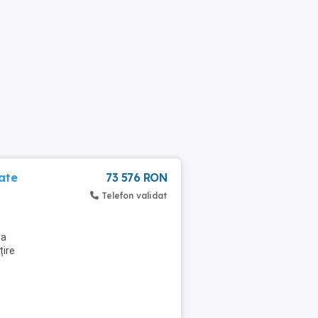
tate
73 576 RON
Telefon validat
la
țire