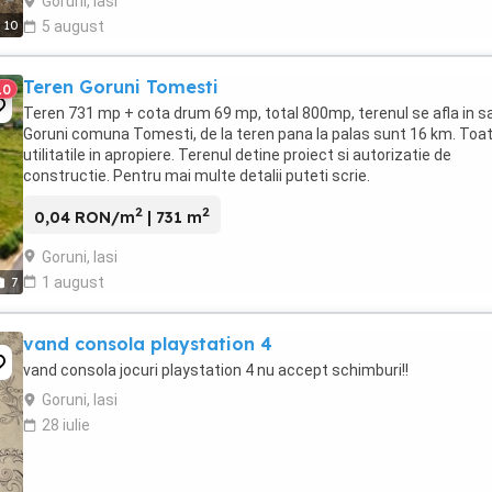
Goruni, Iasi
10
5 august
Teren Goruni Tomesti
10
Teren 731 mp + cota drum 69 mp, total 800mp, terenul se afla in s
Goruni comuna Tomesti, de la teren pana la palas sunt 16 km. Toa
utilitatile in apropiere. Terenul detine proiect si autorizatie de
constructie. Pentru mai multe detalii puteti scrie.
2
2
0,04 RON/m
| 731 m
Goruni, Iasi
1 august
7
vand consola playstation 4
vand consola jocuri playstation 4 nu accept schimburi!!
Goruni, Iasi
28 iulie