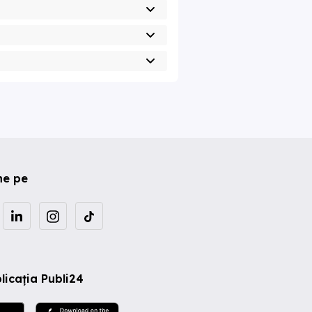
ne pe
licația Publi24