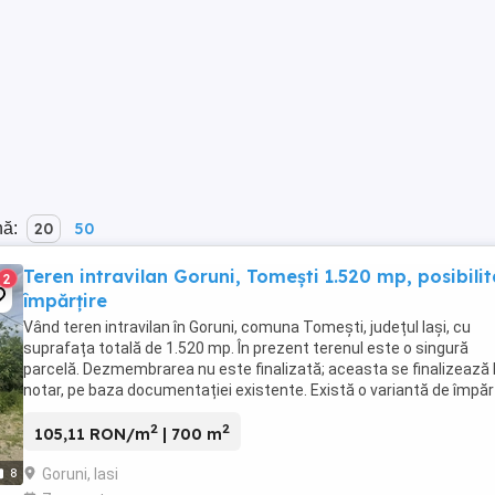
nă:
20
50
Teren intravilan Goruni, Tomești 1.520 mp, posibili
2
împărțire
Vând teren intravilan în Goruni, comuna Tomești, județul Iași, cu
suprafața totală de 1.520 mp. În prezent terenul este o singură
parcelă. Dezmembrarea nu este finalizată; aceasta se finalizează 
notar, pe baza documentației existente. Există o variantă de împăr
documentată: - lot de 700 mp, ...
2
2
105,11 RON/m
| 700 m
Goruni, Iasi
8