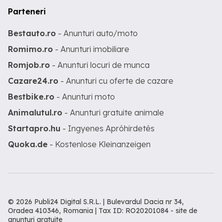
Parteneri
Bestauto.ro
- Anunturi auto/moto
Romimo.ro
- Anunturi imobiliare
Romjob.ro
- Anunturi locuri de munca
Cazare24.ro
- Anunturi cu oferte de cazare
Bestbike.ro
- Anunturi moto
Animalutul.ro
- Anunturi gratuite animale
Startapro.hu
- Ingyenes Apróhirdetés
Quoka.de
- Kostenlose Kleinanzeigen
© 2026 Publi24 Digital S.R.L. | Bulevardul Dacia nr 34,
Oradea 410346, Romania | Tax ID: RO20201084 -
site de
anunturi gratuite