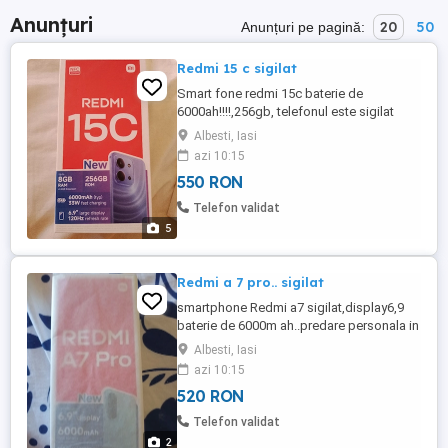
Anunțuri
20
50
Anunțuri pe pagină:
Redmi 15 c sigilat
Smart fone redmi 15c baterie de
6000ah!!!!,256gb, telefonul este sigilat
cumpărătorul al deschide la preț de 550 lei
Albesti, Iasi
fix..in Iași predare..
azi 10:15
550 RON
Telefon validat
5
Redmi a 7 pro.. sigilat
smartphone Redmi a7 sigilat,display6,9
baterie de 6000m ah..predare personala in
Iași,.
Albesti, Iasi
azi 10:15
520 RON
Telefon validat
2