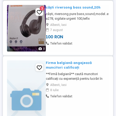
căști riversong bass sound,20h
3
căști, riversong pure bass,sound,model..e
a278, sigilate urgent 100,leifix
Albesti, Iasi
7 august
100 RON
Telefon validat
3
Firma belgiană angajează
muncitori calificați
**Firmă belgiană** caută muncitori
calificați cu experiență pentru lucrări în
Belgia, în următoarele domenii: *
Albesti, Iasi
Acoperișuri * Dulgherie * Fierărie
8 iulie
**Cerințe:** * Experiență în domeniu *
Telefon validat
Seriozitate și responsabilitate *
Disponibilitate pentru muncă în Belgia
**Oferim:** * Salariu începând de la ...