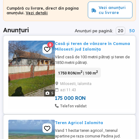
Vezi anunțuri
Cumpără cu livrare, direct din pagina
cu livrare
anunțului.
Vezi detalii
Anunțuri
20
50
Anunțuri pe pagină:
Casă și teren de vânzare în Comuna
8
Milosesti jud Ialomița
Vând casă de 100 metrii pătrați și teren de
1850 metrii pătrați.
2
2
1750 RON/m
| 100 m
Milosesti, Ialomita
azi 11:43
5
175 000 RON
Telefon validat
Teren Agricol Ialomita
Vand 1 hectar teren agricol , terenul
apartine pe raza comunei Padina jud.