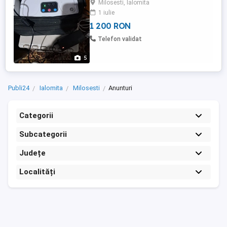
Milosesti, Ialomita
1 iulie
1 200 RON
Telefon validat
5
Publi24
Ialomita
Milosesti
Anunturi
Categorii
Subcategorii
Județe
Localități