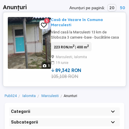
Anunțuri
20
50
Anunțuri pe pagină:
Casă de Vazare în Comuna
5
Marculesti
Vând casă la Marculesti 13 km de
Slobozia 3 camere -baie - bucătărie casa
este locuibilă renovată acte la zi numărul
2
2
223 RON/m
| 400 m
de telefon afișat răspund numai la număr
de watapp
Marculesti, Ialomita
19 iunie
3
89,342 RON
105,108 RON
Publi24
Ialomita
Marculesti
Anunturi
Categorii
Subcategorii