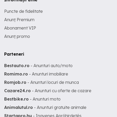
Puncte de fidelitate
Anunț Premium
Abonament VIP
Anunț promo
Parteneri
Bestauto.ro
- Anunturi auto/moto
Romimo.ro
- Anunturi imobiliare
Romjob.ro
- Anunturi locuri de munca
Cazare24.ro
- Anunturi cu oferte de cazare
Bestbike.ro
- Anunturi moto
Animalutul.ro
- Anunturi gratuite animale
Startapro.hu
- Ingyenes Apróhirdetés