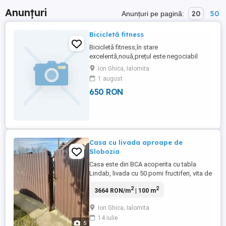
Anunțuri
20
50
Anunțuri pe pagină:
Bicicletă fitness
Bicicletă fitness,în stare
excelentă,nouă,prețul este negociabil
Ion Ghica, Ialomita
1 august
650 RON
Casa cu livada aproape de
Slobozia
Casa este din BCA acoperita cu tabla
Lindab, livada cu 50 pomi fructiferi, vita de
vie, solar pentru legume, anexe pentru
2
2
3664 RON/m
| 100 m
pasari. Pretul este negociabil. Se poate
realiza schimb cu apartament doua
Ion Ghica, Ialomita
camere sau garsoniera confort unu plus
14 iulie
diferenta de pret
5