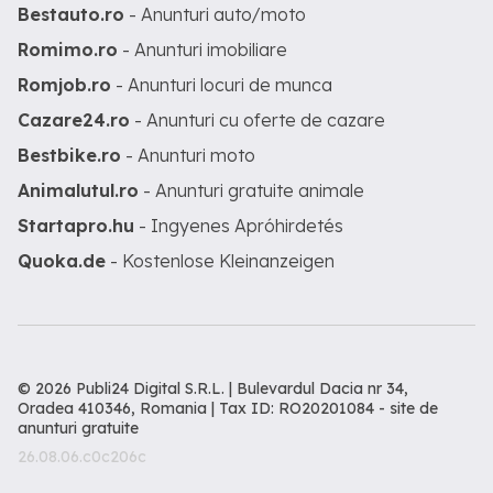
Bestauto.ro
- Anunturi auto/moto
Romimo.ro
- Anunturi imobiliare
Romjob.ro
- Anunturi locuri de munca
Cazare24.ro
- Anunturi cu oferte de cazare
Bestbike.ro
- Anunturi moto
Animalutul.ro
- Anunturi gratuite animale
Startapro.hu
- Ingyenes Apróhirdetés
Quoka.de
- Kostenlose Kleinanzeigen
© 2026 Publi24 Digital S.R.L. | Bulevardul Dacia nr 34,
Oradea 410346, Romania | Tax ID: RO20201084 -
site de
anunturi gratuite
26.08.06.c0c206c