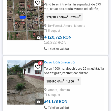
Vând teren intravilan în suprafață de 673
mp, situat pe Strada Mircea cel Bătrân,
zona Dr. Fermei, într-o zonă liniștită și
2
2
179,38 RON/m
| 673 m
potrivită pentru construirea unei locuințe.
Teren cu acces facil la drum Utilități la
Dr+Fermei, Amara, Ialomita
limita proprietății: gaz, apă, curent electric
5 august
și canalizare. Strada urmează ...
120,725 RON
1
131,222 RON
Telefon validat
Casa bătrânească
4
Teren 1900mp, deschidere 25 ml,utilități la
poartă:gaze,internet,canalizare
2
2
180 RON/m
| 1,900 m
Amara, Ialomita
5 august
341 178 RON
1
Telefon validat