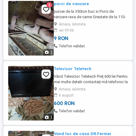
porci de vanzare
5
purcei de la 350ron buc si Porci de
vanzare rasa de carne Greutate de la 110-
160 kg Asiguram transport Pret 10ron kg
Amara, Ialomita
negociabil
ieri 09:06
9 RON
Telefon validat
1
Televizor Teletech
Vând Televizor Teletech Preț 600 lei Pentru
mai multe detalii contactați-mă telefonic la
Amara, Ialomita
6 august
600 RON
Telefon validat
1
Vand loc de casa DR.Fermei