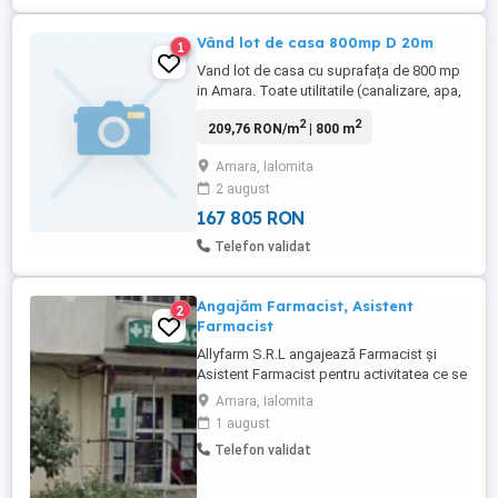
Vând lot de casa 800mp D 20m
1
Vand lot de casa cu suprafața de 800 mp
in Amara. Toate utilitatile (canalizare, apa,
curent electric, gaz natural) sunt
2
2
209,76 RON/m
| 800 m
disponibile stradal. Are carte funciara si
impozitul platit la zi. Situat foarte aproape
Amara, Ialomita
de lac pe strada Primăverii din Amara
2 august
Noua-Mircesti.
167 805 RON
Telefon validat
Angajăm Farmacist, Asistent
2
Farmacist
Allyfarm S.R.L angajează Farmacist și
Asistent Farmacist pentru activitatea ce se
desfășoară la sediul din Oraș Amara,
Amara, Ialomita
județul Ialomița. Cerințe: - Studii de
1 august
specialitate finalizate, - Certificat de
Telefon validat
Membru al Colegiului Farmaciștilor din
România OAMGMAMR, avizat pe anul în
curs, - Bune abilități de comunicare ...