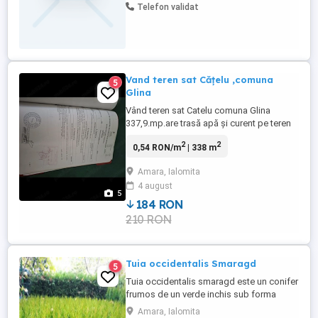
Telefon validat
Vand teren sat Cățelu ,comuna
5
Glina
Vând teren sat Catelu comuna Glina
337,9.mp.are trasă apă și curent pe teren
exista o magazie,are put de apa în curte
2
2
0,54 RON/m
| 338 m
,are toate utilitățile la poarta,apa
(trasa),canalizare,curent(trasă în
Amara, Ialomita
curte),gaze,asfalt în fata porti 35000.euro
4 august
relații la telefon l
5
184 RON
210 RON
Tuia occidentalis Smaragd
5
Tuia occidentalis smaragd este un conifer
frumos de un verde inchis sub forma
conica ca o lumânare Se poate planta atât
Amara, Ialomita