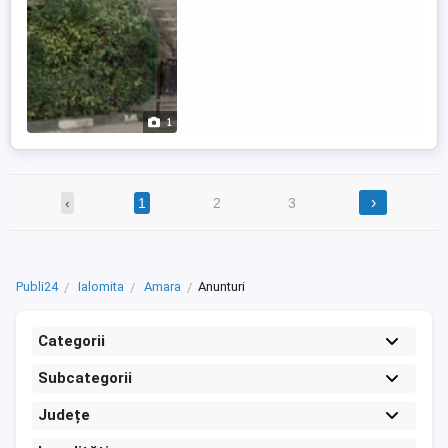
1
›
‹
1
2
3
Publi24
Ialomita
Amara
Anunturi
Categorii
Subcategorii
Județe