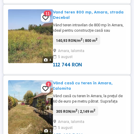
Vand teren 800 mp, Amara, strada
11
Decebal
Vând teren intravilan de 800 mp în Amara,
ideal pentru construcție casă sau
investiție. Toate utilitățile (canalizare, apă
2
2
140,93 RON/m
| 800 m
și curent electric) sunt disponibile la
stradă. Terenul are carte funciară, iar
Amara, Ialomita
impozitul este achitat la zi. Este situat pe
5 august
strada Decebal, în zona Drumul Fermei o
4
zonă liniștită, ...
112 744 RON
Vând casă cu teren în Amara,
2
Ialomita
Vând casă cu teren în Amara, la prețul de
60 de euro pe metru pătrat. Suprafața
totală este de 2149 mp. Locație și Detalii:
2
2
305 RON/m
| 2,149 m
Situată într-o zonă centrală, cu o
deschidere de aproximativ 13 metri. Actele
Amara, Ialomita
cadastrale sunt în regulă și este detinuta
5 august
de un singur proprietar. Casa are două
2
părți unite printr-un ...