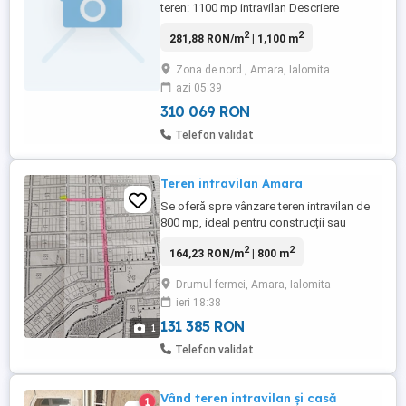
teren: 1100 mp intravilan Descriere
generală: Vă doriți o casa de vacanță gata
2
2
281,88 RON/m
| 1,100 m
de utilizat, o proprietate de weekend sau
locul perfect pentru a vă construi locuința
Zona de nord , Amara, Ialomita
visurilor fără stresul șantierului inițial? Vă
azi 05:39
oferim spre vânzare un teren intravilan de
1100 mp ...
310 069 RON
Telefon validat
Teren intravilan Amara
Se oferă spre vânzare teren intravilan de
800 mp, ideal pentru construcții sau
investiții. Terenul beneficiază de utilități în
2
2
164,23 RON/m
| 800 m
apropiere (apă, canalizare, electricitate) și
are o deschidere stradală de 40 m 20 m,
Drumul fermei, Amara, Ialomita
oferind acces facil (poziționat pe colt)
ieri 18:38
Locație: Amara. Strada Ion Creanga Preț: ...
131 385 RON
1
Telefon validat
Vând teren intravilan și casă
1