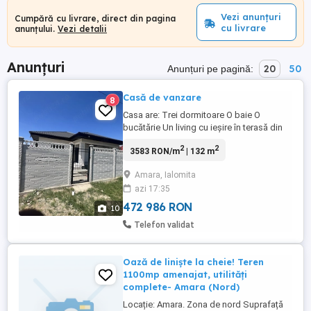
Vezi anunțuri
Cumpără cu livrare, direct din pagina
cu livrare
anunțului.
Vezi detalii
Anunțuri
20
50
Anunțuri pe pagină:
Casă de vanzare
8
Casa are: Trei dormitoare O baie O
bucătărie Un living cu ieșire în terasă din
spate Casa are 132 m Terenul 400 m Are
2
2
3583 RON/m
| 132 m
caldura in pardoseala Instalația electrică
Instalația sanitară Casă se vinde la var
Amara, Ialomita
Casa se vinde cu utilități
azi 17:35
trase:Apă,canalizare,Curentul electric.
Gazele sunt în fața casei. Are ...
472 986 RON
10
Telefon validat
Oază de liniște la cheie! Teren
1100mp amenajat, utilități
complete- Amara (Nord)
Locație: Amara. Zona de nord Suprafață