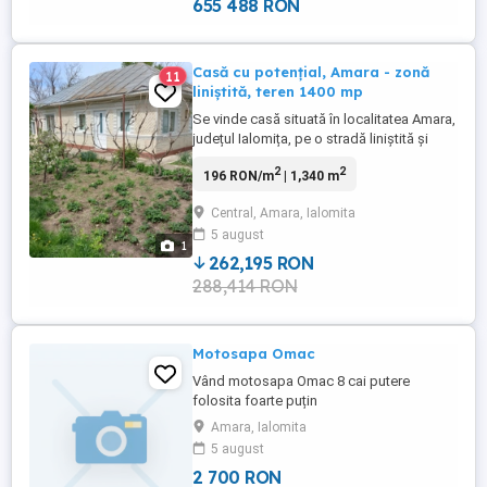
655 488 RON
Casă cu potențial, Amara - zonă
11
liniștită, teren 1400 mp
Se vinde casă situată în localitatea Amara,
județul Ialomița, pe o stradă liniștită și
asfaltata, aproape de centrul orașului.
2
2
196 RON/m
| 1,340 m
Casa este construită în anul 1967, din
chirpici, și necesită renovare.
Central, Amara, Ialomita
Compartimentare: 4 camere 1 bucătărie
5 august
Utilități: Gaze naturale Apă curentă Curent
1
electric 2 fântâni ...
262,195 RON
288,414 RON
Motosapa Omac
Vând motosapa Omac 8 cai putere
folosita foarte puțin
Amara, Ialomita
5 august
2 700 RON