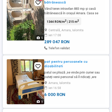
bătrânească
Vând teren intravilan 883 mp şi casă
bătrânească în oraşul Amara. Casa se
prezintă într-o stare oarecare de
2
2
1344 RON/m
| 215 m
degradare,nefiind locuită de câțiva ani şi
necesită renovare.
Centrală, Amara, Ialomita
ieri 17:08
5
289 047 RON
Telefon validat
pat pentru persoanele cu
dizabilitati
patul se pliază ,se vinde prin curier sau
puteți venii personal să îl ridicați ,are
telecomandă ,mai multe detalii în privat
Amara, Ialomita
ieri 16:58
6 000 RON
5