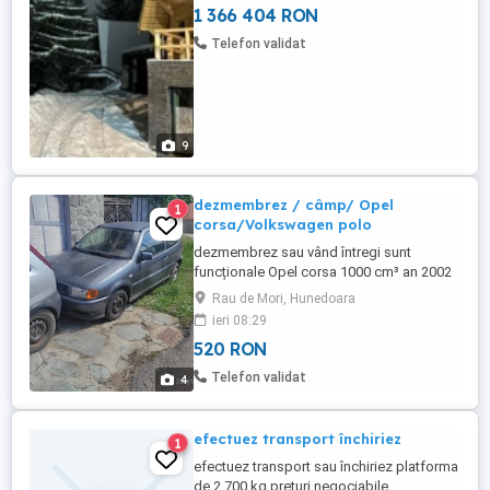
de pârtia de Ski ...
1 366 404 RON
Telefon validat
9
dezmembrez / câmp/ Opel
1
corsa/Volkswagen polo
dezmembrez sau vând întregi sunt
funcționale Opel corsa 1000 cm³ an 2002
benzină Volkswagen polo 6N 1000 cm ³
Rau de Mori, Hunedoara
an 1996
ieri 08:29
520 RON
Telefon validat
4
efectuez transport închiriez
1
efectuez transport sau închiriez platforma
de 2,700 kg prețuri negociabile