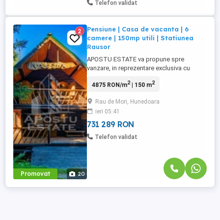
Telefon validat
Pensiune | Casa de vacanta | 6
2
camere | 150mp utili | Statiunea
Rausor
APOSTU ESTATE va propune spre
vanzare, in reprezentare exclusiva cu
comision 0% la cumparator, o pensiune \
2
2
4875 RON/m
| 150 m
casa de vacanta desfasurata pe 3 niveluri
D+P+M, aflata in judetul Hunedoara, la 500
Rau de Mori, Hunedoara
de metri fata de statiunea de ski Rausor,
ieri 05:41
chiar in directia partiei. Suprafata utila de
150mp, este compartimentata ...
731 289 RON
Telefon validat
Promovat
20