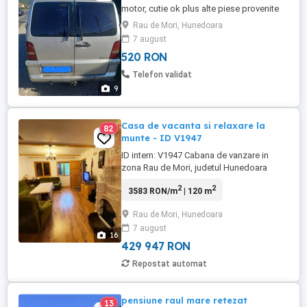
motor, cutie ok plus alte piese provenite
din dezmembrarea mașini prețuri
Rau de Mori, Hunedoara
negociabile
7 august
520 RON
Telefon validat
9
Casa de vacanta si relaxare la
82
munte - ID V1947
ID intern: V1947 Cabana de vanzare in
zona Rau de Mori, judetul Hunedoara
FOXFORT Imobiliare propune spre de
2
2
3583 RON/m
| 120 m
vanzare casa tip cabana, cu un regim de
inaltime P+M situata in zona Rau de Mori,
Rau de Mori, Hunedoara
avand un numar de 5 camere, cu o
7 august
suprafata utila de 120 mp si teren 235 mp.
16
Cabana a fost construita in anul ...
429 947 RON
Repostat automat
pensiune raul mare retezat
13