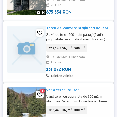
Rau de Mori, Hunedoara
oferim spre vânzare o casă la munte
23 iulie
superbă, renovata complet in 2025, cu 5
camere si finisaje ...
675 354 RON
10
Teren de vânzare stațiunea Rausor
Se vinde teren 500 metri pătrați (5 arii)
proprietate personala - teren intravilan ( cu
titlu de proprietate) în Stațiunea Rausor
2
2
262,14 RON/m
| 500 m
Munții Retezat. În apropierea partiei de
schi, drum de acces pana în față
Rau de Mori, Hunedoara
proprietății, canalizare, apă. Relații la
18 iulie
telefon.
131 072 RON
Telefon validat
Vand teren Rausor
1
Vand teren cu suprafata de 300 m2 in
statiunea Rausor Jud Hunedoara . Terenul
este propietate si este intravilan ,utilitati in
2
2
366,44 RON/m
| 300 m
fata parcelei ,apa si canalizare , terenul
este situat in zona noua de cabane in