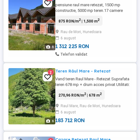
pensiune raul mare retezat, 1500 mp
constructie, 5000 mp teren.17 camere
duble3 apartamente3 saloane (receptie,2
2
2
875 RON/m
| 1,500 m
sali restaurant)2 bucatariebirouanex,
numar etaj: 2, numar camere: 20, numar loc
Rau de Mori, Hunedoara
de parcare: 50, numar bai: 20, suprafata
6 august
utila: 1500, suprafata totala: 5000,
suprafata construita: 1500, anul ...
1 312 225 RON
6
Telefon validat
Teren Râul Mare - Retezat
2
Vand teren Raul Mare - Retezat Suprafata
teren 678 mp + drum acces privat Utilitati:
- drum asfaltat - curent - retea apa +
2
2
270,96 RON/m
| 678 m
canalizare
Raul Mare, Rau de Mori, Hunedoara
6 august
183 712 RON
6
Cazare Retezat Raul Mare