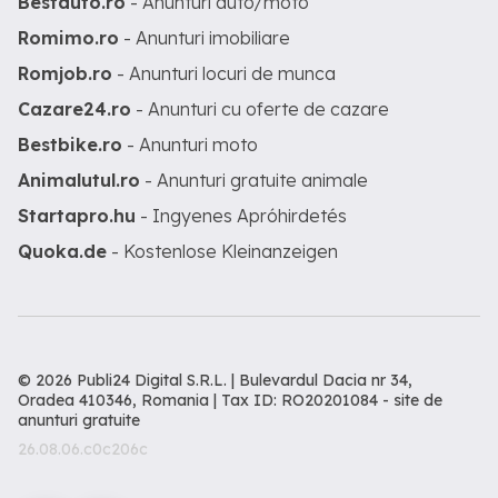
Bestauto.ro
- Anunturi auto/moto
Romimo.ro
- Anunturi imobiliare
Romjob.ro
- Anunturi locuri de munca
Cazare24.ro
- Anunturi cu oferte de cazare
Bestbike.ro
- Anunturi moto
Animalutul.ro
- Anunturi gratuite animale
Startapro.hu
- Ingyenes Apróhirdetés
Quoka.de
- Kostenlose Kleinanzeigen
© 2026 Publi24 Digital S.R.L. | Bulevardul Dacia nr 34,
Oradea 410346, Romania | Tax ID: RO20201084 -
site de
anunturi gratuite
26.08.06.c0c206c