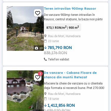
Teren intravilan 900mp Rausor
De vanzare 900mp teren intravilan în
Rausor, centrul stațiunii, la baza noii pârtii
ce urmează a fi data în folosință. Toate
2
2
873,1 RON/m
| 900 m
actele și taxele la zi. Terenul beneficiază
de apa, curent și canalizare. Pe teren se
Rau de Mori, Hunedoara
afla o casă mobila tip container, este 4
23 iunie
anotimpuri bine izolata termic, echipata cu
centrala ...
785,790 RON
10
838,176 RON
Telefon validat
De vanzare - Cabana Floare de
3
stanca din muntii Retezat
Afacere la cheie de vanzare cu o clientela
deja formata si recenzii bune. Pret 270.000
negociabil. Direct de la proprietar. Se
Rau de Mori, Hunedoara
vinde mobilata si utilata, astfel nu trebuie
18 iunie
întrerupta afacerea, avand deja rezervării
1,412,856 RON
si pt vara. Teren 950mp. Construiți 300mp.
1,439,020 RON
Utilitati: curent trifazic, apa din izvor, ...