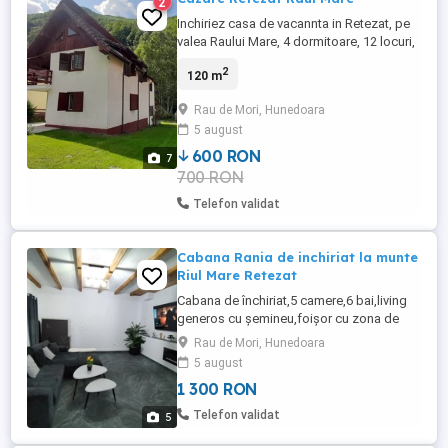
2
Inchiriez casa de vacannta in Retezat, pe
valea Raului Mare, 4 dormitoare, 12 locuri,
bucatarie utilata, living spatios.
2
120 m
Rau de Mori, Hunedoara
5 august
600 RON
7
700 RON
Telefon validat
Cabana Rania de inchiriat la munte
Riul Mare Retezat
Cabana de închiriat,5 camere,6 bai,living
generos cu șemineu,foișor cu zona de
grătar pe malul raului!
Rau de Mori, Hunedoara
5 august
1 300 RON
Telefon validat
5