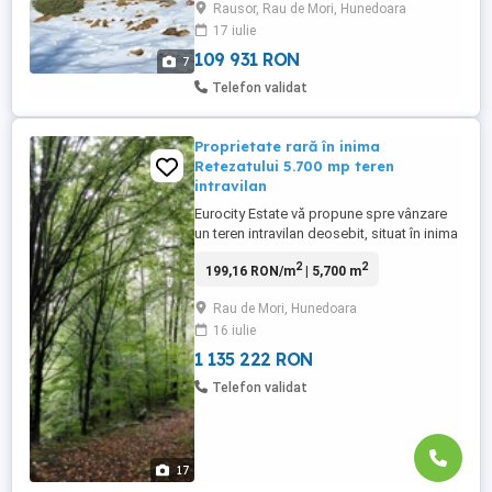
Rausor, Rau de Mori, Hunedoara
spate la cabanele Albastre o zona in plina
17 iulie
dezvoltare. Pentru mai multe detalii la Tel.
109 931 RON
7
Telefon validat
Proprietate rară în inima
Retezatului 5.700 mp teren
intravilan
Eurocity Estate vă propune spre vânzare
un teren intravilan deosebit, situat în inima
Masivul Retezat, într-o zonă cu peisaje
2
2
199,16 RON/m
| 5,700 m
spectaculoase și potențial investițional
ridicat. Terenul este compus din două
Rau de Mori, Hunedoara
parcele alăturate, fiecare cu Carte Funciară
16 iulie
proprie, având o suprafață totală de 5.700
mp. Facilități ...
1 135 222 RON
Telefon validat
17