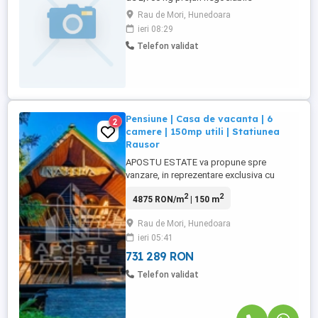
Rau de Mori, Hunedoara
ieri 08:29
Telefon validat
Pensiune | Casa de vacanta | 6
2
camere | 150mp utili | Statiunea
Rausor
APOSTU ESTATE va propune spre
vanzare, in reprezentare exclusiva cu
comision 0% la cumparator, o pensiune \
2
2
4875 RON/m
| 150 m
casa de vacanta desfasurata pe 3 niveluri
D+P+M, aflata in judetul Hunedoara, la 500
Rau de Mori, Hunedoara
de metri fata de statiunea de ski Rausor,
ieri 05:41
chiar in directia partiei. Suprafata utila de
150mp, este compartimentata ...
731 289 RON
Telefon validat