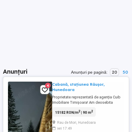
Anunțuri
20
50
Anunțuri pe pagină:
Cabană, stațiunea Râușor,
4
Hunedoara
Proprietate reprezentată de agenția Cuib
Imobiliare Timișoara! Am deosebita
plăcere să vă prezint o proprietate ruptă
2
2
15182 RON/m
| 90 m
dintr-un basm, situată într-un peisaj de
poveste! Cabană situată în stațiunea
Rau de Mori, Hunedoara
Râușor, în brațele munților Retezat, județul
ieri 17:49
Hudedoara. Aceasta este la doar 5 minute