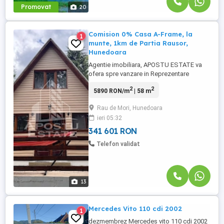
Promovat
20
Comision 0% Casa A-Frame, la
1
munte, 1km de Partia Rausor,
Hunedoara
Agentie imobiliara, APOSTU ESTATE va
ofera spre vanzare in Reprezentare
Exclusiva si comision 0% la cumparator, o
2
2
5890 RON/m
| 58 m
casa A-Frame, situata in Statiunea Rausor,
la 1 km fata de Partia Rausor, din judetul
Rau de Mori, Hunedoara
Hunedoara. Actualul proprietar, a construit
ieri 05:32
aceasta ca in anul 2022. Casa are o
suprafata utila de ...
341 601 RON
Telefon validat
13
Mercedes Vito 110 cdi 2002
1
dezmembrez Mercedes vito 110 cdi 2002