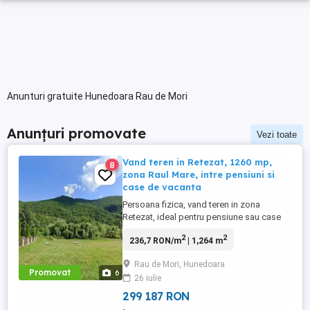
Anunturi gratuite Hunedoara Rau de Mori
Anunțuri promovate
Vezi toate
Vand teren in Retezat, 1260 mp,
8
zona Raul Mare, intre pensiuni si
case de vacanta
Persoana fizica, vand teren in zona
Retezat, ideal pentru pensiune sau case
de vacanta. Terenul se afla intr-o zona
2
2
236,7 RON/m
| 1,264 m
exclusiv turistica, in intravilanul comunei
Râu de Mori, sat Clopotiva, zona Râu
Rau de Mori, Hunedoara
Mare, exact langa Pensiunea Dumbravita.
Promovat
6
26 iulie
In zona sunt doar case de vacanta si
pensiuni. Frontul stradal e ...
299 187 RON