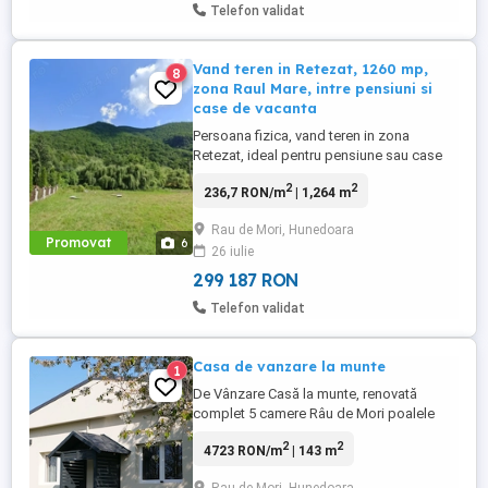
Telefon validat
Vand teren in Retezat, 1260 mp,
8
zona Raul Mare, intre pensiuni si
case de vacanta
Persoana fizica, vand teren in zona
Retezat, ideal pentru pensiune sau case
de vacanta. Terenul se afla intr-o zona
2
2
236,7 RON/m
| 1,264 m
exclusiv turistica, in intravilanul comunei
Râu de Mori, sat Clopotiva, zona Râu
Rau de Mori, Hunedoara
Mare, exact langa Pensiunea Dumbravita.
Promovat
6
26 iulie
In zona sunt doar case de vacanta si
pensiuni. Frontul stradal e ...
299 187 RON
Telefon validat
Casa de vanzare la munte
1
De Vânzare Casă la munte, renovată
complet 5 camere Râu de Mori poalele
munților Retezat. Râu de Mori Hunedoara
2
2
4723 RON/m
| 143 m
Sp. Utilă: 143 mp Sp. Construită: 180mp
Sp. Teren: 780 mp Pret: 129.000 Tel: Vă