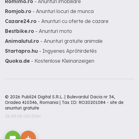
Romimo.ro
- Anunturi imobiliare
Romjob.ro
- Anunturi locuri de munca
Cazare24.ro
- Anunturi cu oferte de cazare
Bestbike.ro
- Anunturi moto
Animalutul.ro
- Anunturi gratuite animale
Startapro.hu
- Ingyenes Apróhirdetés
Quoka.de
- Kostenlose Kleinanzeigen
© 2026 Publi24 Digital S.R.L. | Bulevardul Dacia nr 34,
Oradea 410346, Romania | Tax ID: RO20201084 -
site de
anunturi gratuite
26.08.06.c0c206c