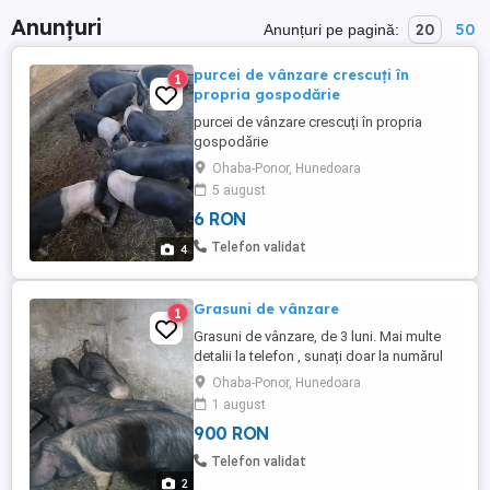
Anunțuri
20
50
Anunțuri pe pagină:
purcei de vânzare crescuți în
1
propria gospodărie
purcei de vânzare crescuți în propria
gospodărie
Ohaba-Ponor, Hunedoara
5 august
6 RON
Telefon validat
4
Grasuni de vânzare
1
Grasuni de vânzare, de 3 luni. Mai multe
detalii la telefon , sunați doar la numărul
acesta, nu la cel de mai jos.
Ohaba-Ponor, Hunedoara
1 august
900 RON
Telefon validat
2