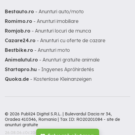
Bestauto.ro
- Anunturi auto/moto
Romimo.ro
- Anunturi imobiliare
Romjob.ro
- Anunturi locuri de munca
Cazare24.ro
- Anunturi cu oferte de cazare
Bestbike.ro
- Anunturi moto
Animalutul.ro
- Anunturi gratuite animale
Startapro.hu
- Ingyenes Apróhirdetés
Quoka.de
- Kostenlose Kleinanzeigen
© 2026 Publi24 Digital S.R.L. | Bulevardul Dacia nr 34,
Oradea 410346, Romania | Tax ID: RO20201084 -
site de
anunturi gratuite
26.08.06.c0c206c