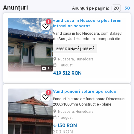
Anunțuri
20
50
Anunțuri pe pagină:
vand casa in Nucsoara plus teren
1
intravilan separat
Vand casa in loc Nucșoara, com Sălașul
de Sus , Jud Hunedoara , compusă din
doua corpuri separate cu 5 camere,
2
2
2268 RON/m
| 185 m
bucatarie ,baie,hol și cămara , plus anexe
gospodărești : șură , grajd, garaj, beci ,
Nucsoara, Hunedoara
bucatarie de vara in curte si grădina de
1 august
cca 400mp. Utilitati : apa captata din izvor
10
, cât si ...
419 512 RON
Vand panouri solare apa calda
2
Panouri in stare de functionare Dimensiuni
2000x1000mm Constructie - plane
Cantitatae - 5 buc
Nucsoara, Hunedoara
1 august
150 RON
200 RON