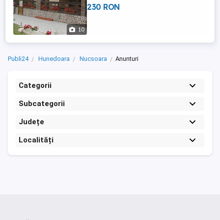
230 RON
telefon (nucsoara retezat jud
Hunedoara).plata este posibila cu card
sau card voucher vacanta Ocupata de
10
revelion Liber ...
Publi24
Hunedoara
Nucsoara
Anunturi
Categorii
Subcategorii
Județe
Localități