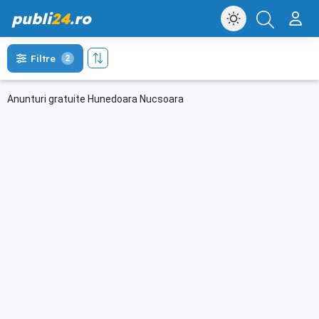
publi
24
.ro
Filtre
2
Anunturi gratuite Hunedoara Nucsoara