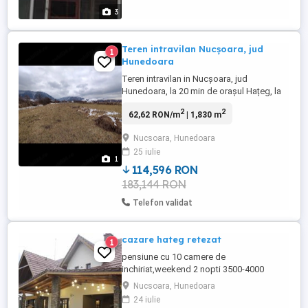
3
Teren intravilan Nucșoara, jud
1
Hunedoara
Teren intravilan in Nucșoara, jud
Hunedoara, la 20 min de orașul Hațeg, la
poalele munților Retezat, 1830mp,
2
2
62,62 RON/m
| 1,830 m
suprafață plană, forma aprox pătrată.
Deschidere la drum asfaltat pe două laturi,
Nucsoara, Hunedoara
respectiv 45m și 38m. Curent, apa și
25 iulie
canalizare la limita proprietatii. Rețeaua de
1
gaz este in lucru. 12 euro ...
114,596 RON
183,144 RON
Telefon validat
cazare hateg retezat
1
pensiune cu 10 camere de
inchiriat,weekend 2 nopti 3500-4000
lei(negociabil in functie de nr de
Nucsoara, Hunedoara
persoane),care 190-230 lei cam dubla in
24 iulie
functie de durata sejur,inf suplim la