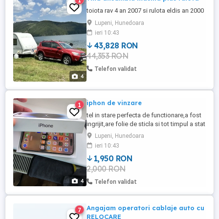
1
toiota rav 4 an 2007 si rulota eldis an 2000
Lupeni, Hunedoara
ieri 10:43
43,828 RON
44,353 RON
Telefon validat
4
iphon de vinzare
1
tel in stare perfecta de functionare,a fost
ingrijit,are folie de sticla si tot timpul a stat
in husa,impecabil
Lupeni, Hunedoara
ieri 10:43
1,950 RON
2,000 RON
4
Telefon validat
Angajam operatori cablaje auto cu
7
RELOCARE