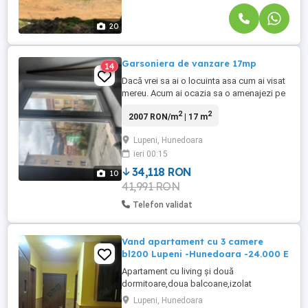
20
Garsoniera de vanzare 17mp
14
Dacă vrei sa ai o locuinta asa cum ai visat
mereu. Acum ai ocazia sa o amenajezi pe
placul tău intr-un apartament cu o camera,
2
2
2007 RON/m
| 17 m
proprietate privata, care este pregatit
pentru a incepe finisajele interioare, are
Lupeni, Hunedoara
usa metalica si geam termopan, fără
ieri 00:15
datorii. Este compus din baie, bucatarie si
o camera, Este ...
34,118 RON
10
41,991 RON
Telefon validat
Vand apartament cu 3 camere
bl200 Lupeni -Hunedoara -24.000 E
Apartament cu living și două
dormitoare,doua balcoane,izolat
termic,bine intretinut de 70 mp pătrați ,uși
Lupeni, Hunedoara