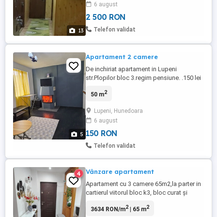
,parchet ,gresie,utilitati separate , et 7 bl
6 august
200 in Lupeni Hunedoara, casa scării
2 500 RON
renovata, zona A a orașului pt familii cu
copii . 24.000 E. bloc intrat in program de
Telefon validat
13
anvelopare si reparatii ...
Apartament 2 camere
De inchiriat apartament in Lupeni
str.Plopilor bloc 3.regim pensiune. .150 lei
zi minim 3 zile. .
2
50 m
Lupeni, Hunedoara
6 august
150 RON
5
Telefon validat
Vânzare apartament
4
Apartament cu 3 camere 65m2,la parter in
cartierul viitorul bloc k3, bloc curat și
liniștit
2
2
3634 RON/m
| 65 m