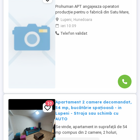
Prohuman APT angajeaza operatori
producție pentru o fabrică din Satu Mare,
activitate în domeniul cablajelor auto , în
Lupeni, Hunedoara
sistem de 3 schimburi de luni -vineri .
ieri 10:09
Salariu: 4100 lei brut (salariu de încadrare)
Telefon validat
+ O masa calda zi Beneficii: Tichete de
masă 40 lei zi lucrată ( 800 -920 lei) Spor
de noapte ...
Apartament 2 camere decomandat,
10
54 mp, bucătărie spațioasă - in
Lupeni - Straja sau schimb cu
AUTO
Se vinde, apartament in suprafață de 54
mp compus din 2 camere, 2 holuri,
bucătărie spațioasă, bai și balcon închis.