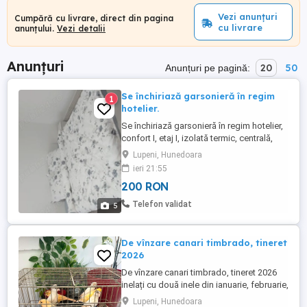
Vezi anunțuri
Cumpără cu livrare, direct din pagina
cu livrare
anunțului.
Vezi detalii
Anunțuri
20
50
Anunțuri pe pagină:
Se închiriază garsonieră în regim
1
hotelier.
Se închiriază garsonieră în regim hotelier,
confort I, etaj I, izolată termic, centrală,
parcare în fața blocului, magazine și piața
Lupeni, Hunedoara
în apropiere, stațiunea Straja 6km,pentru
ieri 21:55
detalii sunați la numărul .
200 RON
Telefon validat
5
De vînzare canari timbrado, tineret
2026
De vînzare canari timbrado, tineret 2026
inelați cu două inele din ianuarie, februarie,
martie și aprilie. Mai multe culori, albi,
Lupeni, Hunedoara