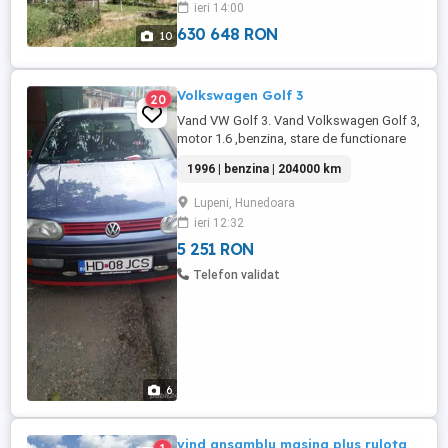
ieri 14:00
630 648 RON
10
Volkswagen Golf 3
20
Vand VW Golf 3. Vand Volkswagen Golf 3,
motor 1.6 ,benzina, stare de functionare
impecabila, culoare albastra, aspect
1996 | benzina | 204000 km
impecabil, RAR pana in 2019, plus un rand
de jante aliaj cu cauciucuri de iarna. Kit de
Lupeni, Hunedoara
ambreiaj nou. Pret 1000 euro negociabil.
ieri 12:32
Relatii la telefon ., data fabricatiei: 1996,
kilometraj: ...
5 251 RON
Telefon validat
6
vind ansamblu masina plus rulota