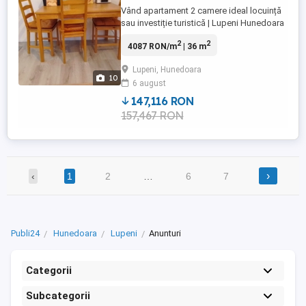
Vând apartament 2 camere ideal locuință
sau investiție turistică | Lupeni Hunedoara
Vă propun spre vânzare un apartament
2
2
4087 RON/m
| 36 m
cochet cu 2 camere, situat la parter, cu o
suprafață de 36 mp, într-un bloc izolat
Lupeni, Hunedoara
termic, amplasat în zona centrală a
10
6 august
municipiului Lupeni, județul Hunedoara
una dintre ...
147,116 RON
157,467 RON
›
‹
1
2
…
6
7
Publi24
Hunedoara
Lupeni
Anunturi
Categorii
Subcategorii