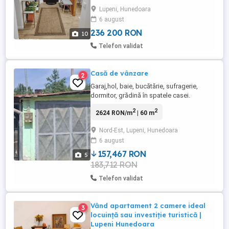
Lupeni, Hunedoara
6 august
236 200 RON
10
Telefon validat
Casă de vânzare
2
Garaj,hol, baie, bucătărie, sufragerie,
dormitor, grădină în spatele casei.
2
2
2624 RON/m
| 60 m
Nord-Est, Lupeni, Hunedoara
6 august
157,467 RON
5
183,712 RON
Telefon validat
Vând apartament 2 camere ideal
3
locuință sau investiție turistică |
Lupeni Hunedoara