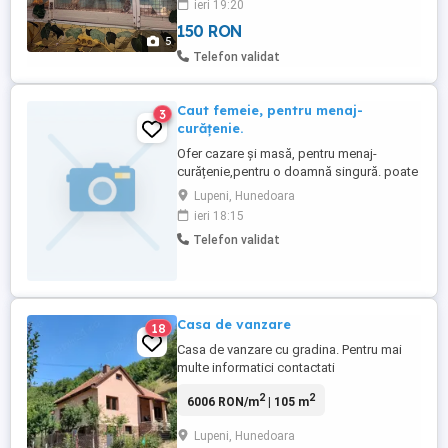
ieri 19:20
inelați cu două inele, albi, galbeni, albi
150 RON
moțați, galbeni moțați, tărcați. Se vînd cu
5
150 bucata, cine cumpără mai mult de trei
Telefon validat
mai las ...
Caut femeie, pentru menaj-
3
curățenie.
Ofer cazare și masă, pentru menaj-
curățenie,pentru o doamnă singură. poate
avea și un copil.
Lupeni, Hunedoara
ieri 18:15
Telefon validat
Casa de vanzare
18
Casa de vanzare cu gradina. Pentru mai
multe informatici contactati
2
2
6006 RON/m
| 105 m
Lupeni, Hunedoara