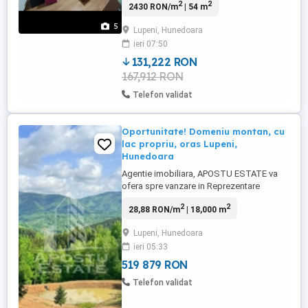
2
2
2430 RON/m
| 54 m
In zona foarte bună la 3 minute de Lidl și
Profi și la 6 minute de telegondola către
5
Lupeni, Hunedoara
stațiunea de ski Straja. Apartamentul
ieri 07:50
dispune de centrala termică Saunier
Duval, combina frigorifică, ...
131,222 RON
167,912 RON
Telefon validat
Oportunitate! Domeniu montan, cu
lac propriu, oras Lupeni,
Hunedoara
Agentie imobiliara, APOSTU ESTATE va
ofera spre vanzare in Reprezentare
Exclusiva si comision 0% pentru
2
2
28,88 RON/m
| 18,000 m
cumparator, un munte intreg, un lac privat,
o priveliste care nu poate fi descrisa in
Lupeni, Hunedoara
fotografii. Amplasarea proprietatii se afla
ieri 05:33
la 2.5km fata de centrul orasului Lupeni si
la 13km fata de statiunea ...
519 879 RON
Telefon validat