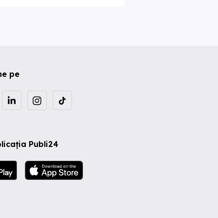
ne pe
licația Publi24