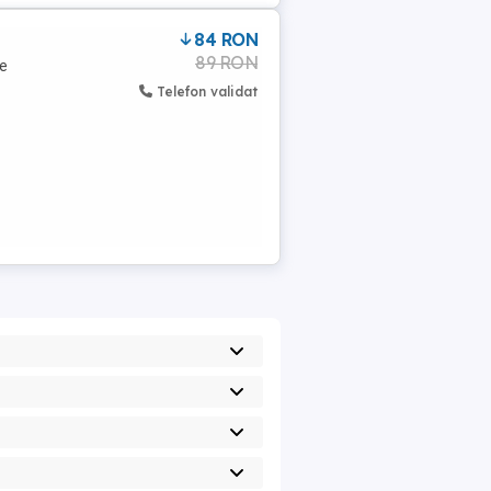
84 RON
89 RON
de
Telefon validat