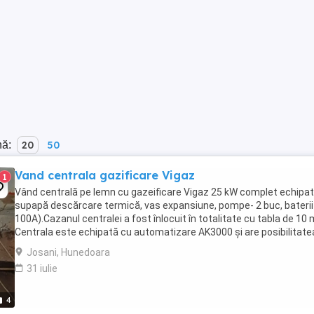
nă:
20
50
Vand centrala gazificare Vigaz
1
Vând centrală pe lemn cu gazeificare Vigaz 25 kW complet echipat
supapă descărcare termică, vas expansiune, pompe- 2 buc, baterii
100A).Cazanul centralei a fost înlocuit în totalitate cu tabla de 10
Centrala este echipată cu automatizare AK3000 și are posibilitate
conectare la termostat ...
Josani, Hunedoara
31 iulie
4