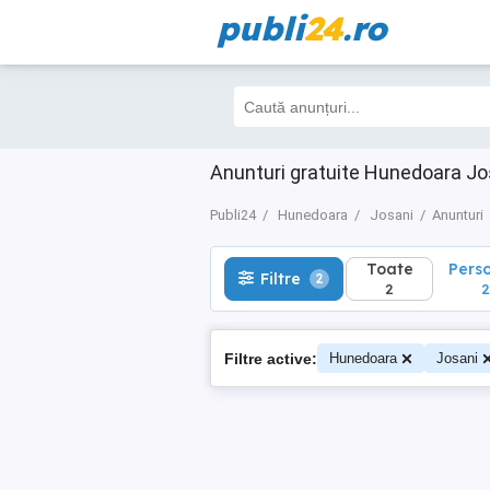
publi
24
.ro
Toate
Perso
Filtre
2
2
2
Anunturi gratuite Hunedoara Jo
Publi24
Hunedoara
Josani
Anunturi
Toate
Pers
Filtre
2
2
2
Filtre active:
Hunedoara
Josani