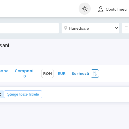
ane
Companii
RON
EUR
Sortează
Contul meu
0
sani
oane
Companii
RON
EUR
Sortează
0
Șterge toate filtrele