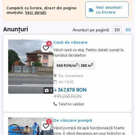
Vezi anunțuri
Cumpără cu livrare, direct din pagina
cu livrare
anunțului.
Vezi detalii
Anunțuri
20
50
Anunțuri pe pagină:
Casă de vânzare
4
Vând casă cu etaj. Pentru detalii sunați la
numărul de telefon
2
2
948 RON/m
| 388 m
Ilia, Hunedoara
ieri 14:30
367,878 RON
3
499,263 RON
Telefon validat
De vânzare pompă
1
Vând pompă de apă funcționează foarte
bine. O vând deoarece am pus hidrofor și