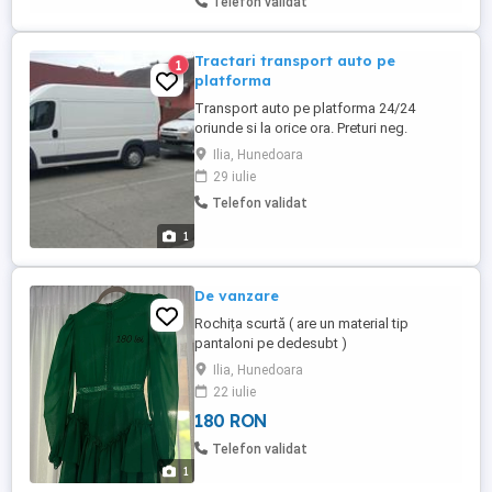
Telefon validat
Tractari transport auto pe
1
platforma
Transport auto pe platforma 24/24
oriunde si la orice ora. Preturi neg.
Ilia, Hunedoara
29 iulie
Telefon validat
1
De vanzare
Rochița scurtă ( are un material tip
pantaloni pe dedesubt )
Ilia, Hunedoara
22 iulie
180 RON
Telefon validat
1