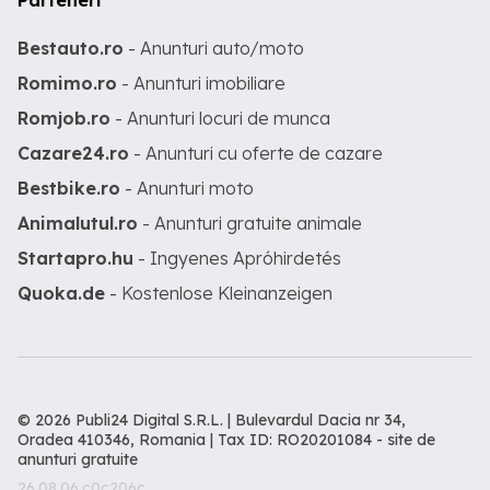
Parteneri
Bestauto.ro
- Anunturi auto/moto
Romimo.ro
- Anunturi imobiliare
Romjob.ro
- Anunturi locuri de munca
Cazare24.ro
- Anunturi cu oferte de cazare
Bestbike.ro
- Anunturi moto
Animalutul.ro
- Anunturi gratuite animale
Startapro.hu
- Ingyenes Apróhirdetés
Quoka.de
- Kostenlose Kleinanzeigen
© 2026 Publi24 Digital S.R.L. | Bulevardul Dacia nr 34,
Oradea 410346, Romania | Tax ID: RO20201084 -
site de
anunturi gratuite
26.08.06.c0c206c