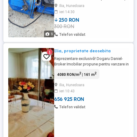
nu mai am nevoie de ea. Pentru relații
Ilia, Hunedoara
ieri 14:30
250 RON
300 RON
3
Telefon validat
Ilia, proprietate deosebita
1
Reprezentare exclusivă! Dogaru Daniel-
Broker Imobiliar propune pentru vanzare in
Ilia, strada Unirii nr. 49, o proprietate
2
2
4080 RON/m
| 161 m
deosebită compusa din casa veche
renovata, constructie anii 70, casa
Ilia, Hunedoara
constructie 2009, P+E, iar intre cele doua
ieri 10:43
case, lipita de cea veche este o bucatarie
de vara. Apoi in curte ...
656 925 RON
Telefon validat