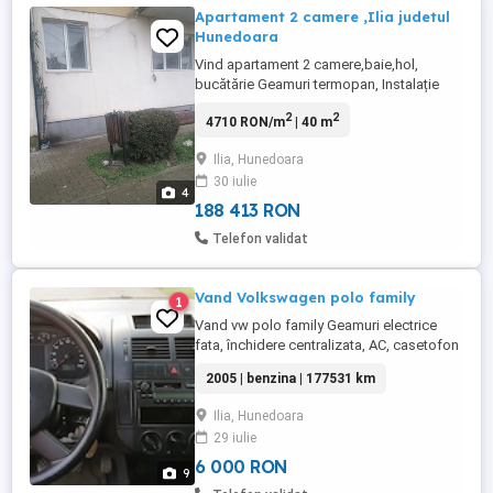
Apartament 2 camere ,Ilia judetul
Hunedoara
Vind apartament 2 camere,baie,hol,
bucătărie Geamuri termopan, Instalație
electrică refăcută Boxa, Izolat Parter ! Preț.
2
2
4710 RON/m
| 40 m
36000 euro negociabil Acte ok Ilia, strada
Avram Iancu, judetul Hunedoara
Ilia, Hunedoara
30 iulie
4
188 413 RON
Telefon validat
Vand Volkswagen polo family
1
Vand vw polo family Geamuri electrice
fata, închidere centralizata, AC, casetofon
original cu caseta blocata in interior, asa
2005 | benzina | 177531 km
am cumpărat mașina, se aprinde martorul
Check Engine pe tester arată problema la
Ilia, Hunedoara
sondele landa, acum e stins se stinge din
29 iulie
tester dupa o perioada apare iar, martor
plăcuțe frână ...
6 000 RON
9