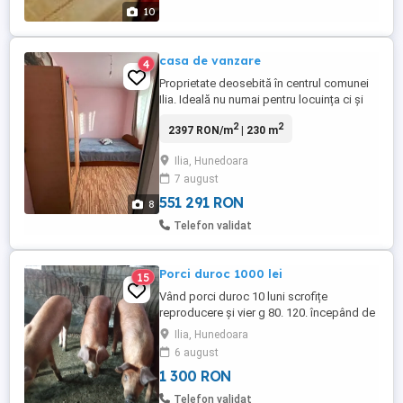
10
casa de vanzare
4
Proprietate deosebită în centrul comunei
Ilia. Ideală nu numai pentru locuința ci și
pentru spațiu comercial. Apă retea+
2
2
2397 RON/m
| 230 m
fântână proprie, hidrofor, cămară, beci.
MERITĂ VĂZUTĂ
Ilia, Hunedoara
7 august
551 291 RON
8
Telefon validat
Porci duroc 1000 lei
15
Vând porci duroc 10 luni scrofițe
reproducere și vier g 80. 120. începând de
la 1300lei.
Ilia, Hunedoara
6 august
1 300 RON
Telefon validat