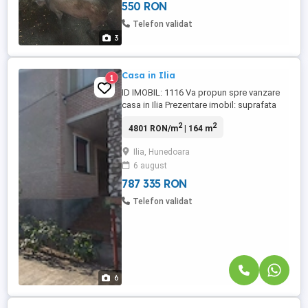
550 RON
Telefon validat
3
Casa in Ilia
1
ID IMOBIL: 1116 Va propun spre vanzare
casa in Ilia Prezentare imobil: suprafata
totala teren 3461 mp (CF-uri diferite,
2
2
4801 RON/m
| 164 m
nealipite) din care 500 mp teren intravilan
curti constructii si 364 mp teren intravilan
Ilia, Hunedoara
arabil (gradina) si 2597 mp teren intravilan
6 august
arabil. FS 15,35 mp casa de locuit D+P+1,
...
787 335 RON
Telefon validat
6