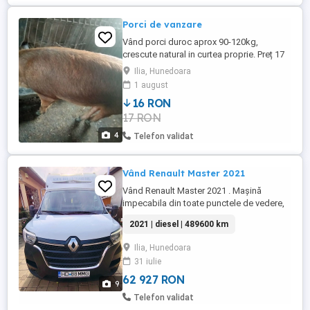
Porci de vanzare
Vând porci duroc aprox 90-120kg,
crescute natural in curtea proprie. Preț 17
lei kg Mai multe informații la telefon.
Ilia, Hunedoara
1 august
16 RON
17 RON
4
Telefon validat
Vând Renault Master 2021
Vând Renault Master 2021 . Mașină
impecabila din toate punctele de vedere,
pat in spatele scaunelor și sus. Se vinde
2021 | diesel | 489600 km
cu statie, bară pt. marfă chingi,instinctor,
cric cheie roti , stație,clima funcțională și
Ilia, Hunedoara
webasto funcțional.. La mașină sau
31 iulie
schimbat următoarele: ulei+toate filtrele,
ulei cutie,discuri ...
62 927 RON
9
Telefon validat