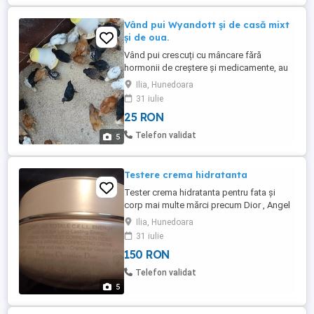
Vând pui Wyandott și de casă mixt
și de oua.
Vând pui crescuți cu mâncare fără
hormonii de creștere și medicamente, au
vârsta de 6 săptămâni .
Ilia, Hunedoara
31 iulie
25 RON
Telefon validat
5
Testere crema hidratanta
Tester crema hidratanta pentru fata și
corp mai multe mărci precum Dior , Angel
Fiji dețin un Nr de 18 testere printre care și
Ilia, Hunedoara
Clarins Lacome mai multe detalii la cerere
31 iulie
prețul este pe bucata 159
150 RON
Telefon validat
5