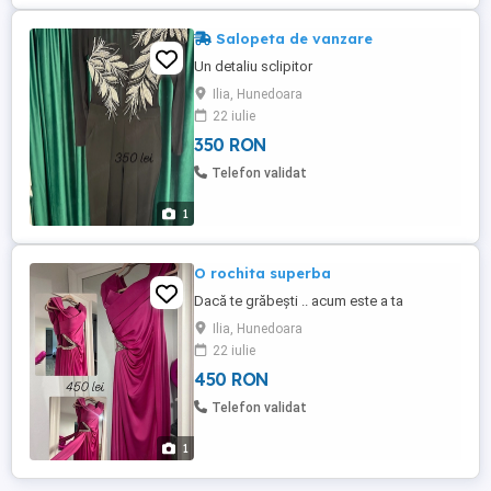
Salopeta de vanzare
Un detaliu sclipitor
Ilia, Hunedoara
22 iulie
350 RON
Telefon validat
1
O rochita superba
Dacă te grăbești .. acum este a ta
Ilia, Hunedoara
22 iulie
450 RON
Telefon validat
1