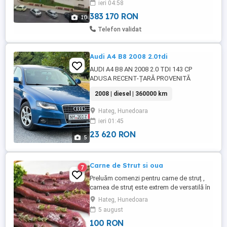
ieri 04:58
schimbată total,nu s-a fumat,nu au fost
animale de companie, ...
383 170 RON
10
Telefon validat
Audi A4 B8 2008 2.0tdi
AUDI A4 B8 AN 2008 2.0 TDI 143 CP
ADUSA RECENT-ȚARĂ PROVENITĂ
AUSTRIA CARTE SERVICE Climă AC
2008 | diesel | 360000 km
funcțională Interior textil fara uzura
Navigație mare color! Cutie Manuala
Hateg, Hunedoara
6+1trepte Faruri bi xenon-Led Senzori
ieri 01:45
parcare Oglinzi Rabatabile electric și
încălzite Senzori de ploaie Proiectoare
23 620 RON
5
ceață ABS ...
Carne de Strut si oua
7
Preluăm comenzi pentru carne de struț ,
carnea de struț este extrem de versatilă în
ceea ce privește modalitățile de preparare
Hateg, Hunedoara
este recomandată persoanelor anemice
5 august
datorita conținutului ridicat de fier de
100 RON
asemenea are valori crescute de calciu ,