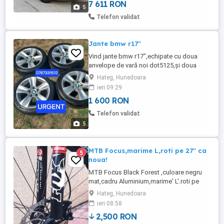
Oglinzi ...
7 611 RON
5
Telefon validat
Jante bmw r17"
Vind jante bmw r17",echipate cu doua
anvelope de vară noi dot5125,și doua
anvelope m+6 dot3918 Dimensiunile
Hateg, Hunedoara
anvelopelor este 225 45 17 Pret ușor
ieri 09:29
negociabil Mai multe inf la telef
1 600 RON
0760331512
Telefon validat
5
MTB Focus,marime L,roti pe 27" ca
5
noua!
MTB Focus Black Forest ,culoare negru
mat,cadru Aluminium,marime' L'.roti pe
27,5 cauciucuri Schwalbe genti+butuci DT
Hateg, Hunedoara
Swiss,transmisie 3x10,frane
ieri 08:58
Magura,sch.ShimanoXT,manete
2,500 RON
XT,rebound pe ghidon,furca FOX