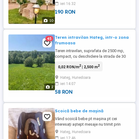
orasului si la 12 km de Manastirea Prislop
ieri 16:32
Arsenie Boca, intr-un cadru natural
190 RON
deosebit si inconjurata de frumusetea
Muntilor Retezat. Pensiunea reprezinta
10
locatia ideala de cazare ...
Teren intravilan Hateg, intr-o zona
45
frumoasa
Teren intravilan, suprafata de 2500 mp,
compact, cu deschidere la strada de 30
m, cu utilitatile asigurate, gaz energie, apa
2
2
0,02 RON/m
| 2,500 m
potabila, canal. Terenul se afla la iesirea
din Hateg, spre manastirea Prislop, intr-o
Hateg, Hunedoara
zona pitoreasca. Merita vazut, suprafata
ieri 14:07
totala: 2500 intravilan + 5600 extravilan in
2
prelungire ...
58 RON
Scoică bebe de mașină
Vând scoică bebe pt mașina pt cei
interesați aștept mesaje nu trimit prin
curier se vinde de la domiciliu
Hateg, Hunedoara
ieri 12:46