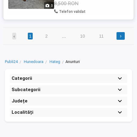
8,500 RON
3
Telefon validat
›
‹
1
2
…
10
11
Publi24
Hunedoara
Hateg
Anunturi
Categorii
Subcategorii
Județe
Localități