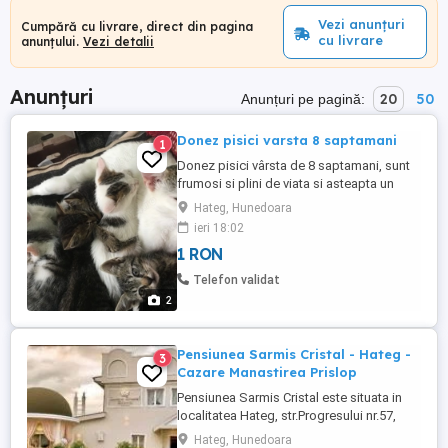
Vezi anunțuri
Cumpără cu livrare, direct din pagina
cu livrare
anunțului.
Vezi detalii
Anunțuri
20
50
Anunțuri pe pagină:
Donez pisici varsta 8 saptamani
1
Donez pisici vârsta de 8 saptamani, sunt
frumosi si plini de viata si asteapta un
camin nou.
Hateg, Hunedoara
ieri 18:02
1 RON
Telefon validat
2
Pensiunea Sarmis Cristal - Hateg -
3
Cazare Manastirea Prislop
Pensiunea Sarmis Cristal este situata in
localitatea Hateg, str.Progresului nr.57,
Jud. Hunedoara , la 1km de centrul
Hateg, Hunedoara