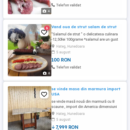
magneziu , fosfor și carnitină o proteină
Telefon validat
care ajuta la ...
4
Vand oua de strut salam de strut
6
''Salamul de strut " o delicatesa culinara
-12,50lei 100grame *salamul are un gust
delicios *este usor de digerat *este o
Hateg, Hunedoara
sursa buna de proteina *cantitate mica de
5 august
colesterol * nu contine coloranti "Oul de
100 RON
strut" -100lei bucata Sursa excelenta de
proteine, vitamine, fier, magneziu. Oua de
Telefon validat
struț ...
6
se vinde masa din marmura import
USA
se vinde masă nouă din marmură cu 8
scaune , import din America dimensiuni
1,37 1,37 înălțime 93
Hateg, Hunedoara
5 august
7,999 RON