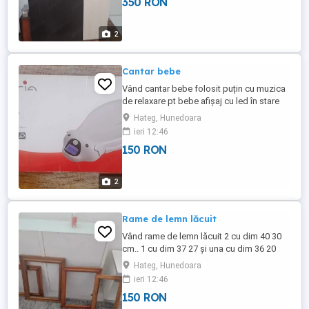
350 RON
nu trimit prin curier se vinde de la domiciliu
pt a putea fi văzut stare bună
2
Cantar bebe
Vând cantar bebe folosit puțin cu muzica
de relaxare pt bebe afișaj cu led în stare
buna nu trimit prin curier se vinde de la
Hateg, Hunedoara
domiciliu
ieri 12:46
150 RON
2
Rame de lemn lăcuit
Vând rame de lemn lăcuit 2 cu dim 40 30
cm.. 1 cu dim 37 27 și una cu dim 36 20
Hateg, Hunedoara
ieri 12:46
150 RON