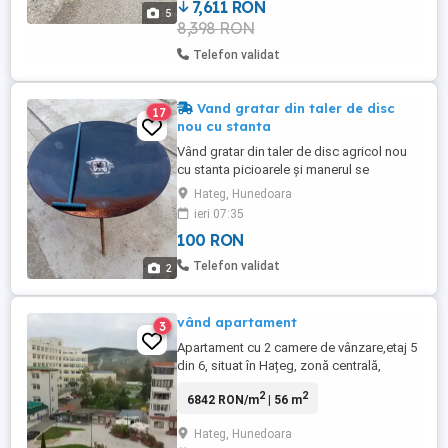
7,611 RON
5
8,398 RON
Telefon validat
Vand gratar din taler de disc
17
nou cu stanta
Vând gratar din taler de disc agricol nou
cu stanta picioarele și manerul se
demonteaza ocupând foarte putin spatiu
Hateg, Hunedoara
pentru mai multe detalii sunați
ieri 07:35
100 RON
Telefon validat
2
vând apartament
3
Apartament cu 2 camere de vânzare,etaj 5
din 6, situat în Hațeg, zonă centrală,
bulevard Tudor Vladimirescu nr.6 ,blocul
2
2
6842 RON/m
| 56 m
este inclus în in programul de reabilitare
termica,lift,acoperiș, panouri fotovoltaice.
Hateg, Hunedoara
Renovat,mobilat,instalație de curent