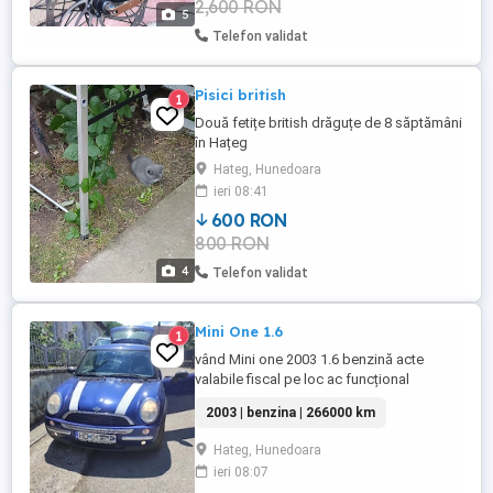
2,600 RON
32,disc180 160.Accesorii
5
suplimentare:lumina fata spate incarcare
Telefon validat
USB.Bicicleta impecabila.Pret ...
Pisici british
1
Două fetițe british drăguțe de 8 săptămâni
în Hațeg
Hateg, Hunedoara
ieri 08:41
600 RON
800 RON
4
Telefon validat
Mini One 1.6
1
vând Mini one 2003 1.6 benzină acte
valabile fiscal pe loc ac funcțional
geamuri electrice mai multe detalii la
2003 | benzina | 266000 km
telefon
Hateg, Hunedoara
ieri 08:07