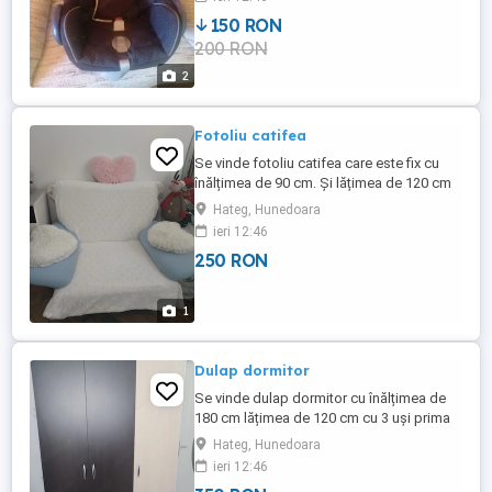
150 RON
200 RON
2
Fotoliu catifea
Se vinde fotoliu catifea care este fix cu
înălțimea de 90 cm. Și lățimea de 120 cm
foarte confortabil în stare buna albastru
Hateg, Hunedoara
bleo fără defecte picioare metal
ieri 12:46
rezistenta pana la 150 kg nu trimit prin
250 RON
curier se vinde de la domiciliu.
1
Dulap dormitor
Se vinde dulap dormitor cu înălțimea de
180 cm lățimea de 120 cm cu 3 uși prima
pe crem cu polițe iar celelalte 2 uși sunt cu
Hateg, Hunedoara
bara pt umerașe plus încă 1 polița pe
ieri 12:46
soare nu e placaj are blat de melamina fix