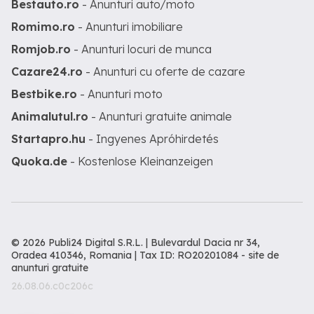
Bestauto.ro
- Anunturi auto/moto
Romimo.ro
- Anunturi imobiliare
Romjob.ro
- Anunturi locuri de munca
Cazare24.ro
- Anunturi cu oferte de cazare
Bestbike.ro
- Anunturi moto
Animalutul.ro
- Anunturi gratuite animale
Startapro.hu
- Ingyenes Apróhirdetés
Quoka.de
- Kostenlose Kleinanzeigen
© 2026 Publi24 Digital S.R.L. | Bulevardul Dacia nr 34,
Oradea 410346, Romania | Tax ID: RO20201084 -
site de
anunturi gratuite
26.08.06.c0c206c