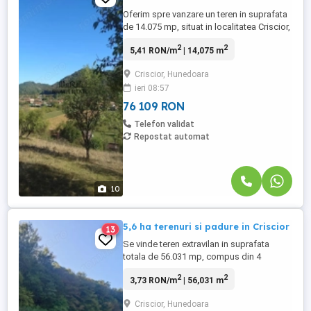
Oferim spre vanzare un teren in suprafata
de 14.075 mp, situat in localitatea Criscior,
judetul Hunedoara, intr-o zona frumoasa
2
2
5,41 RON/m
| 14,075 m
si linistita, cu acces direct din drum
asfaltat. Terenul este cadastrat ca
Criscior, Hunedoara
extravilan, insa o parte din suprafata se
ieri 08:57
afla in intravilan, oferind posibilitati variate
de utilizare. Proprietatea ...
76 109 RON
Telefon validat
Repostat automat
10
5,6 ha terenuri si padure in Criscior
13
Se vinde teren extravilan in suprafata
totala de 56.031 mp, compus din 4
parcele alaturate, situate intr-o zona
2
2
3,73 RON/m
| 56,031 m
naturala, potrivita pentru activitati agricole,
administrarea padurii sau investitie pe
Criscior, Hunedoara
termen lung. Proprietatea este formata din