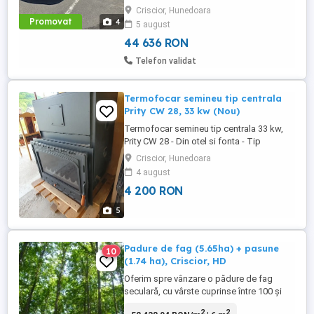
model 2020, fabricat: 2019 Număr de
Criscior, Hunedoara
portiere: 4; 5 locuri Stare: utilizat (prezintă
Promovat
4
5 august
uzură estetică moderată, vopsea
zgârâiată care necesită polișare, ...
44 636 RON
Telefon validat
Termofocar semineu tip centrala
Prity CW 28, 33 kw (Nou)
Termofocar semineu tip centrala 33 kw,
Prity CW 28 - Din otel si fonta - Tip
combustibil: lemne - Boiler incorporat -
Criscior, Hunedoara
Putere termica totala 33,2 kw - Dimensiuni
4 august
focar 534 x 462 x 367 mm - Dimensiuni
4 200 RON
geam 525 x 300 mm - Diametru burlan 200
mm - Dimensiuni exterioare 660 x 570 x
5
880 mm - Greutate 160 kg - ...
Padure de fag (5.65ha) + pasune
10
(1.74 ha), Criscior, HD
Oferim spre vânzare o pădure de fag
seculară, cu vârste cuprinse între 100 și
150 de ani, ce se întinde pe o suprafață de
2
2