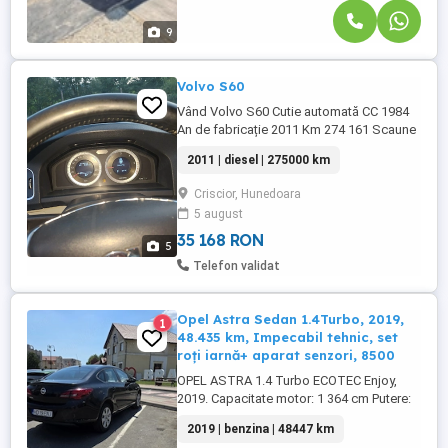
9
Volvo S60
Vând Volvo S60 Cutie automată CC 1984
An de fabricație 2011 Km 274 161 Scaune
piele electrice și încălzite
2011 | diesel | 275000 km
Criscior, Hunedoara
5 august
35 168 RON
5
Telefon validat
Opel Astra Sedan 1.4Turbo, 2019,
1
48.435 km, Impecabil tehnic, set
roți iarnă+ aparat senzori, 8500
OPEL ASTRA 1.4 Turbo ECOTEC Enjoy,
2019. Capacitate motor: 1 364 cm Putere:
103 CP Combustibil: Benzina Caroserie:
2019 | benzina | 48447 km
Sedan Rulaj: 48 447 km Culoare: Negru An