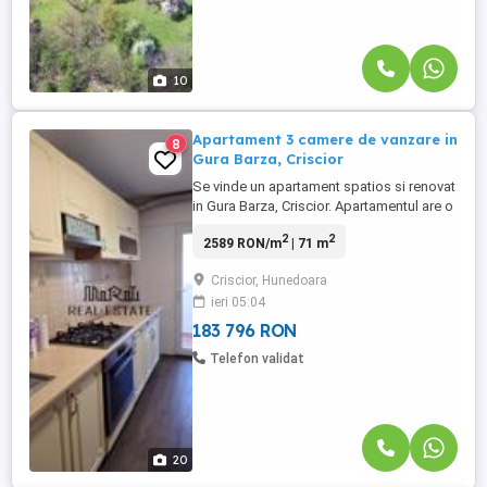
10
Apartament 3 camere de vanzare in
8
Gura Barza, Criscior
Se vinde un apartament spatios si renovat
in Gura Barza, Criscior. Apartamentul are o
suprafata utila de 71 mp si este situat la
2
2
2589 RON/m
| 71 m
etajul 2 al unui bloc cu 4 etaje, din
caramida, acoperit cu tigla, bine intretinut
Criscior, Hunedoara
si cu scara dotata cu interfon.
ieri 05:04
Caracteristici ale apartamentului:
Suprafata utila: 71 mp Compartimentare:
183 796 RON
...
Telefon validat
20