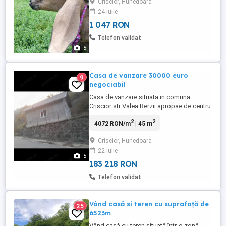
Criscior, Hunedoara
24 iulie
1 047 RON
Telefon validat
5
Casa de vanzare 30000 euro
9
negociabil
Casa de vanzare situata in comuna
Criscior str Valea Berzii apropae de centru
comunei de scoala Gimnaziala , gradinite,
2
2
4072 RON/m
| 45 m
liceu, magazine si chiar aproape de orasul
Brad doar 6 km distant casa este renovata
Criscior, Hunedoara
toata in interior de la intstalatie electrica,
22 iulie
sanitara , zugravit,parchet laminat , gresie ,
5
faianta ...
183 218 RON
Telefon validat
Vând casă si teren cu suprafață de
25
6523m
Vând casă cu teren situată într-o zonă