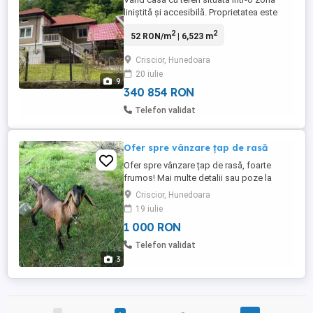
liniștită și accesibilă. Proprietatea este
ideală pentru o familie care dorește
2
2
52 RON/m
| 6,523 m
intimitate și spațiu verde. -Suprafață casă:
98 mp cu regim de înălțime d+p si o anexă
Criscior, Hunedoara
formată din 2 camere cu o suprafață de
20 iulie
35 mp. -Suprafață teren: 3773 mp lângă
9
casă plus încă un ...
340 854 RON
Telefon validat
Ofer spre vânzare țap de rasă
Ofer spre vânzare țap de rasă, foarte
frumos! Mai multe detalii sau poze la
telefon!
Criscior, Hunedoara
19 iulie
1 000 RON
Telefon validat
3