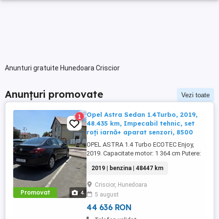
Anunturi gratuite Hunedoara Criscior
Anunțuri promovate
Vezi toate
Opel Astra Sedan 1.4Turbo, 2019,
1
48.435 km, Impecabil tehnic, set
roți iarnă+ aparat senzori, 8500
OPEL ASTRA 1.4 Turbo ECOTEC Enjoy,
2019. Capacitate motor: 1 364 cm Putere:
103 CP Combustibil: Benzina Caroserie:
2019 | benzina | 48447 km
Sedan Rulaj: 48 447 km Culoare: Negru An
model 2020, fabricat: 2019 Număr de
Criscior, Hunedoara
portiere: 4; 5 locuri Stare: utilizat (prezintă
Promovat
4
5 august
uzură estetică moderată, vopsea
zgârâiată care necesită polișare, ...
44 636 RON