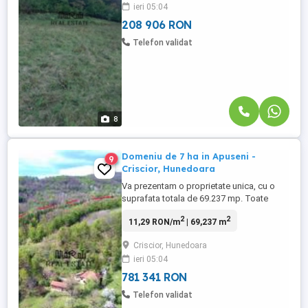
ieri 05:04
25.095 mp padure si 30.936 mp teren
arabil si faneata. Padurea ...
208 906 RON
Telefon validat
8
Domeniu de 7 ha in Apuseni -
9
Criscior, Hunedoara
Va prezentam o proprietate unica, cu o
suprafata totala de 69.237 mp. Toate
parcelele de teren sunt comasate si
2
2
11,29 RON/m
| 69,237 m
conectate intre ele si au urmatoarele
categorii de folosinta: 1.000 mp teren
Criscior, Hunedoara
intravilan, categoria de folosinta curti
ieri 05:04
constructii, 2.700 mp teren extravilan,
categorie de folosinta faneata, ...
781 341 RON
Telefon validat