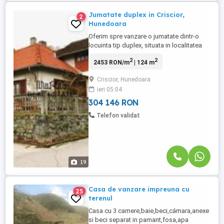
Jumatate duplex in Criscior,
2
Hunedoara
Oferim spre vanzare o jumatate dintr-o
locuinta tip duplex, situata in localitatea
Criscior, la numai 5 km de Municipiul Brad.
2
2
2453 RON/m
| 124 m
Proprietatea are o suprafata desfasurata
de 153 mp, la care se adauga anexele si
Criscior, Hunedoara
garajul, oferind spatii generoase pentru
ieri 05:04
locuit si depozitare. Locuinta este
structurata pe ...
304 146 RON
Telefon validat
19
Casa de vanzare impreuna cu
25
terenul
Casa cu 3 camere,baie,beci,cámara,anexe
si beci separat in pamant,fosa,apa