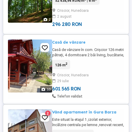
52 438,94 RON/m
| 6 m
5,65 hectare. Aceasta este situată într-un
peisaj natural deosebit, în apropierea
Criscior, Hunedoara
localității Crișcior, pe valea Arsului, județul
2 august
Hunedoara. Pădurea nu este doar o sursă
2
valoroasă ...
296 280 RON
Casă de vânzare
Casă de vânzare în com. Crișcior 126 metri
pătrați, 4 dormitoare 2 băi living, bucătarie,
încălzire centrală pe lemne, livadă cu pomi
2
126 m
fructiferi, o căbănuță în curte. Poziția este
superbă la poalele dealului și la 2 minute
Criscior, Hunedoara
de la Crișul alb
29 iulie
601 565 RON
10
Telefon validat
Vând apartament în Gura Barza
2
Este situat la etajul 1 ,izolat exterior,
încălzire centrala pe lemne ,renovat recent,
mobilat partil, suprafața 51,48,