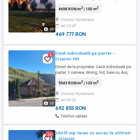
Zarandului...la 30 minute de Muntele
2
2
4698 RON/m
| 100 m
Vulcan, o emblemă a Țării Moților,
aproape de munții Apuseni. Este ideală
Criscior, Hunedoara
pentru drumeții plimbări, ciclism, offroad,
ieri 10:47
turism, dar și pentru creșterea de animale,
10
grădinărit, cultivarea de ...
469 777 RON
Casă individuală pe parter -
1
Crișcior HD
Direct de la proprietar. Casă individuală pe
parter, 3 camere, dining, hol, baie cu duș,
baie de serviciu, cameră tehnică și
2
2
5543 RON/m
| 125 m
terasă(21,35 mp), construită din caramidă
și acoperită cu țiglă. Suprafața
Criscior, Hunedoara
construită-149,60 mp. Anexe-magazie
ieri 09:23
pentru unelte scule și lemne-55,25 mp.
10
Garaj-22,65 mp. Teren-750 ...
692 855 RON
Telefon validat
14075 mp teren cu acces la utilitati
16
- Criscior