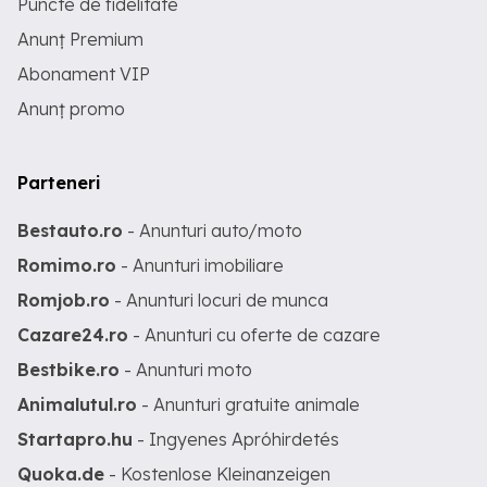
Puncte de fidelitate
Anunț Premium
Abonament VIP
Anunț promo
Parteneri
Bestauto.ro
- Anunturi auto/moto
Romimo.ro
- Anunturi imobiliare
Romjob.ro
- Anunturi locuri de munca
Cazare24.ro
- Anunturi cu oferte de cazare
Bestbike.ro
- Anunturi moto
Animalutul.ro
- Anunturi gratuite animale
Startapro.hu
- Ingyenes Apróhirdetés
Quoka.de
- Kostenlose Kleinanzeigen