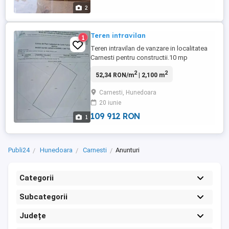
2
Teren intravilan
1
Teren intravilan de vanzare in localitatea
Carnesti pentru constructii.10 mp
Suprafata teren 2100mp Deschidere la
2
2
52,34 RON/m
| 2,100 m
drum 50m
Carnesti, Hunedoara
20 iunie
109 912 RON
1
Publi24
Hunedoara
Carnesti
Anunturi
Categorii
Subcategorii
Județe