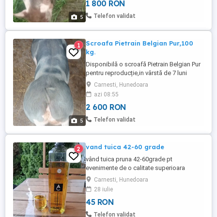
1 800 RON
părinți Pietrain Belgian !!! Judetul
Hunedoara Sat Cârnești !!!
Telefon validat
5
Scroafa Pietrain Belgian Pur,100
1
kg.
Disponibilă o scroafă Pietrain Belgian Pur
pentru reproducție,in vârstă de 7 luni
jumate !!! Exemplar superb, cu o
Carnesti, Hunedoara
musculatură deosebită!! Într-o lună se
azi 08:55
poate monta !! A avut primul ciclu de
2 600 RON
călduri !!! Are 100 kg aproximativ!! In
ultimele poze sunt și părinții din care
Telefon validat
5
provine Pietrain Belgian Pur!!! ...
vand tuica 42-60 grade
2
vând tuica pruna 42-60grade pt
evenimente de o calitate superioara
vechime 8 ani
Carnesti, Hunedoara
28 iulie
45 RON
Telefon validat