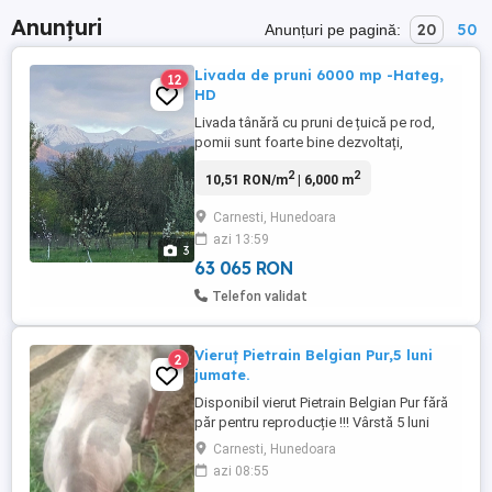
Anunțuri
20
50
Anunțuri pe pagină:
Livada de pruni 6000 mp -Hateg,
12
HD
Livada tânără cu pruni de țuică pe rod,
pomii sunt foarte bine dezvoltați,
producție anula foarte buna
2
2
10,51 RON/m
| 6,000 m
Carnesti, Hunedoara
azi 13:59
3
63 065 RON
Telefon validat
Vieruț Pietrain Belgian Pur,5 luni
2
jumate.
Disponibil vierut Pietrain Belgian Pur fără
păr pentru reproducție !!! Vârstă 5 luni
jumate,foarte activ !! Musculatură
Carnesti, Hunedoara
deosebită !!! Imunizat cu Vepured și
azi 08:55
deparazitat cu Dectomax !!! Dețin ambii