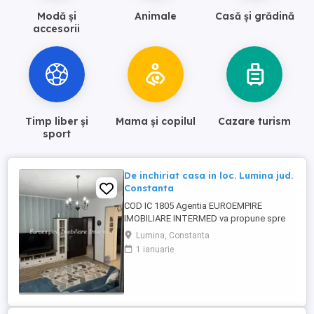
Modă și
Animale
Casă și grădină
accesorii
Timp liber și
Mama și copilul
Cazare turism
sport
De inchiriat casa in loc. Lumina jud.
Constanta
COD IC 1805 Agentia EUROEMPIRE
IMOBILIARE INTERMED va propune spre
inchiriere, in localitatea Lumina, jud.
Lumina, Constanta
Constanta, o casa, cu suprafata utila de
1 ianuarie
130 mp+ 200 mp teren, si dispune de 2
dormitoare, 2 living-uri, 1 bucatarie, 2 bai,
curte cu foisor, 2 magazii si 2 locuri de
parcare. Imobilul este imbunatatit ...