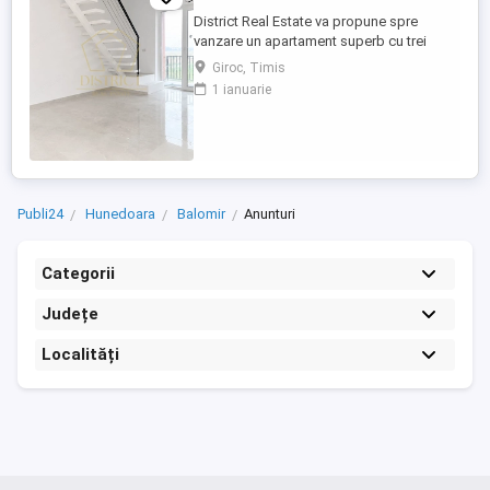
District Real Estate va propune spre
vanzare un apartament superb cu trei
camere si finisaje premium situat in Giroc,
Giroc, Timis
avand in proximitate statie de transport in
1 ianuarie
comun si numeroase centre comerciale
precum Lidl, Mega Image, Penny, sau
Carrefour. Apartamentul este pozitionat la
etajul 3 si va ofera spațiul ...
Publi24
Hunedoara
Balomir
Anunturi
Categorii
Județe
Localități