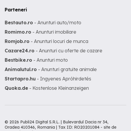
Parteneri
Bestauto.ro
- Anunturi auto/moto
Romimo.ro
- Anunturi imobiliare
Romjob.ro
- Anunturi locuri de munca
Cazare24.ro
- Anunturi cu oferte de cazare
Bestbike.ro
- Anunturi moto
Animalutul.ro
- Anunturi gratuite animale
Startapro.hu
- Ingyenes Apróhirdetés
Quoka.de
- Kostenlose Kleinanzeigen
© 2026 Publi24 Digital S.R.L. | Bulevardul Dacia nr 34,
Oradea 410346, Romania | Tax ID: RO20201084 -
site de