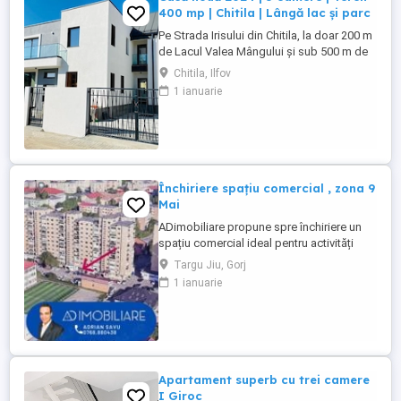
400 mp | Chitila | Lângă lac și parc
Pe Strada Irisului din Chitila, la doar 200 m
de Lacul Valea Mângului și sub 500 m de
pădure, se află o casă construită în 2024,
Chitila, Ilfov
gândită pentru cine vrea liniște fără să
1 ianuarie
renunțe la apropierea de București, pe
care v-o prezentăm în exclusivitate.
Imobilul are 224 mp suprafață ...
Închiriere spațiu comercial , zona 9
Mai
ADimobiliare propune spre închiriere un
spațiu comercial ideal pentru activități
comericale birouri în suprafață de 33 mp ,
Targu Jiu, Gorj
situat pe strada Aleea Plopilor . Destinație
1 ianuarie
juridică: Spațiu comercial Suprafață: 33
mp Compartimentare: 2 încăperi și grup
sanitar Acces direct din exteriorul blocului
Localizare: ...
Apartament superb cu trei camere
I Giroc