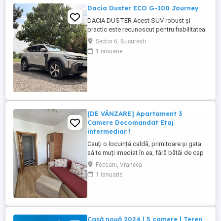
Dacia Duster ECO G-100 Journey
DACIA DUSTER Acest SUV robust și
practic este recunoscut pentru fiabilitatea
sa și costurile reduse de întreținere.
Sector 6, Bucuresti
Modelul oferă un nivel ridicat de confort și
1 ianuarie
siguranță, fiind potrivit atât pentru oraș,
cât și pentru drumuri lungi. Vehiculul
dispune de dotări moderne și este într-o
stare foarte bună. 5 ...
[DE VÂNZARE] Apartament 3
Camere Decomandat Etaj
intermediar !
Cauți o locuință caldă, primitoare și gata
să te muți imediat în ea, fără bătăi de cap
cu șantierele? Agenția House Avantaj îți
Focsani, Vrancea
prezintă o proprietate excelentă în
1 ianuarie
Focșani, ideală pentru o familie sau ca
investiție sigură! Locație: Focșani, zona
Comcereal (zonă excelentă, liniștită și
foarte accesibilă). De ...
Casă nouă 2024 | 5 camere | Teren