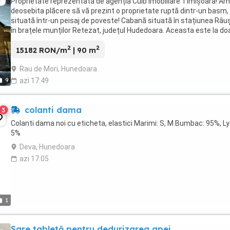
Proprietate reprezentată de agenția Cuib Imobiliare Timișoara! Am
deosebita plăcere să vă prezint o proprietate ruptă dintr-un basm,
situată într-un peisaj de poveste! Cabană situată în stațiunea Râuș
în brațele munților Retezat, județul Hudedoara. Aceasta este la do
minute de pârtia de Ski ...
2
2
15182 RON/m
| 90 m
Rau de Mori, Hunedoara
9
azi 17:49
colanti dama
3
Colanti dama noi cu eticheta, elastici Marimi: S, M Bumbac: 95%, Ly
5%
Deva, Hunedoara
azi 17:05
1
Sare tabletă pentru dedurizarea apei