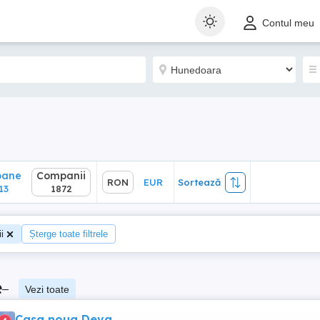
ane
Companii
RON
EUR
Sortează
Contul meu
3
1872
oane
Companii
RON
EUR
Sortează
13
1872
i
Șterge toate filtrele
e
–
Vezi toate
Casa noua Deva