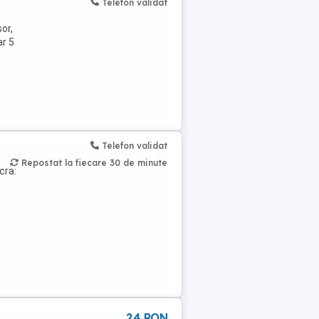
Telefon validat
or,
ar 5
Telefon validat
Repostat la fiecare 30 de minute
cra:
24 RON