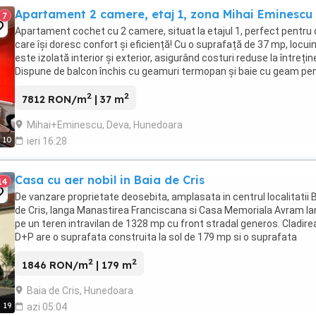
Apartament 2 camere, etaj 1, zona Mihai Eminescu
7
Apartament cochet cu 2 camere, situat la etajul 1, perfect pentru 
care își doresc confort și eficiență! Cu o suprafață de 37 mp, locui
este izolată interior și exterior, asigurând costuri reduse la întrețin
Dispune de balcon închis cu geamuri termopan și baie cu geam pe
aerisire naturală, ...
2
2
7812 RON/m
| 37 m
Mihai+Eminescu, Deva, Hunedoara
10
ieri 16:28
Casa cu aer nobil in Baia de Cris
14
De vanzare proprietate deosebita, amplasata in centrul localitatii 
de Cris, langa Manastirea Franciscana si Casa Memoriala Avram Ia
pe un teren intravilan de 1328 mp cu front stradal generos. Cladire
D+P are o suprafata construita la sol de 179 mp si o suprafata
desfasurata de 227 mp, fiind ...
2
2
1846 RON/m
| 179 m
Baia de Cris, Hunedoara
19
azi 05:04