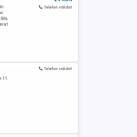
în
Telefon validat
ac
ăila
ierat
Telefon validat
e 11.