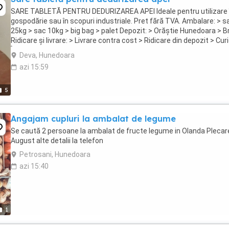
SARE TABLETĂ PENTRU DEDURIZAREA APEI Ideale pentru utilizare 
gospodărie sau în scopuri industriale. Pret fără TVA. Ambalare: > s
25kg > sac 10kg > big bag > palet Depozit: > Orăștie Hunedoara > Br
Ridicare și livrare: > Livrare contra cost > Ridicare din depozit > Cur
Încheiem parteneriate: > ...
Deva, Hunedoara
azi 15:59
5
Angajam cupluri la ambalat de legume
Se caută 2 persoane la ambalat de fructe legume in Olanda Plecar
August alte detalii la telefon
Petrosani, Hunedoara
azi 15:40
1