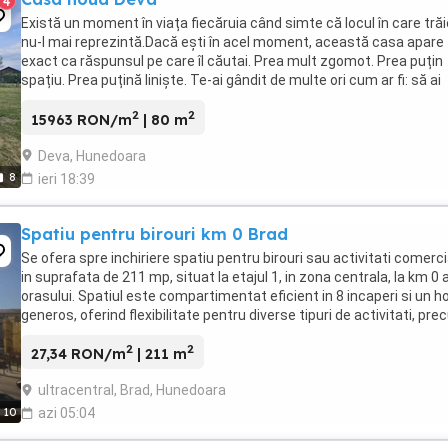
4
Există un moment în viața fiecăruia când simte că locul în care tră
nu-l mai reprezintă.Dacă ești în acel moment, această casa apare
exact ca răspunsul pe care îl căutai. Prea mult zgomot. Prea puțin
spațiu. Prea puțină liniște. Te-ai gândit de multe ori cum ar fi: să ai
curte mare, nu doar un ...
2
2
15963 RON/m
| 80 m
Deva, Hunedoara
8
ieri 18:39
Spatiu pentru birouri km 0 Brad
Se ofera spre inchiriere spatiu pentru birouri sau activitati comerci
in suprafata de 211 mp, situat la etajul 1, in zona centrala, la km 0 a
orasului. Spatiul este compartimentat eficient in 8 incaperi si un ho
generos, oferind flexibilitate pentru diverse tipuri de activitati, pr
birouri, ...
2
2
27,34 RON/m
| 211 m
ultracentral, Brad, Hunedoara
10
azi 05:04