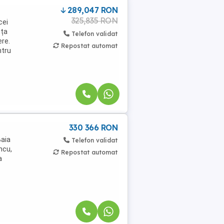
289,047 RON
325,835 RON
cei
nța
Telefon validat
ere.
Repostat automat
ntru
330 366 RON
Baia
Telefon validat
ncu,
Repostat automat
a