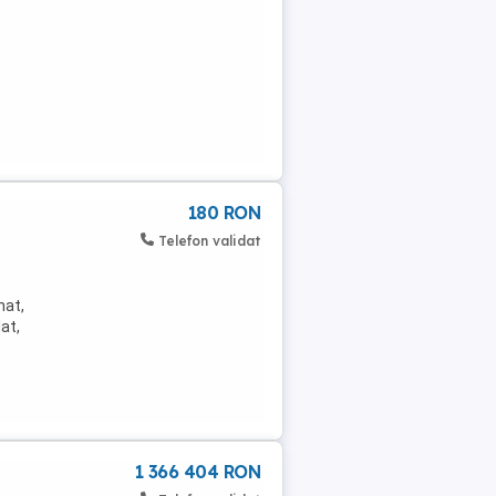
180 RON
Telefon validat
nat,
at,
1 366 404 RON