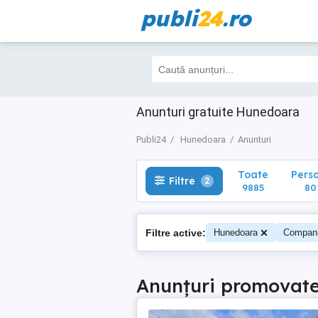
publi
24
.ro
Toate
Perso
Filtre
2
9885
801
Anunturi gratuite Hunedoara
Publi24
Hunedoara
Anunturi
Toate
Pers
Filtre
2
9885
80
Filtre active:
Hunedoara
Compani
Anunțuri promovat