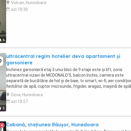
Vulcan, Hunedoara
azi 18:30
4
ultracentral regim hotelier deva apartament și
garsoniere
Închiriez garsonieră etaj 3 unui bloc de 9 etaje este și lift, zona
ultracentral vizavi de MCDONALD'S, balcon închis, camera este
separată de bucătărie de hol și de baie, tv smart, wi-fi, aer condițio
fierbător de apă, cuptor microunde, frigider, aragaz, mașină de spăl
șervețele de bucătărie este ...
Deva, Hunedoara
azi 18:27
5
Cabană, stațiunea Râușor, Hunedoara
4