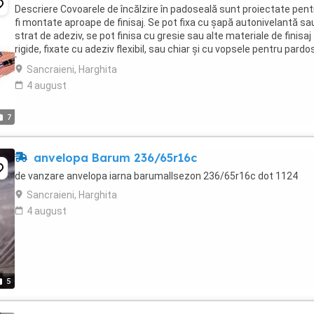
Descriere Covoarele de încălzire în padoseală sunt proiectate pent
fi montate aproape de finisaj. Se pot fixa cu șapă autonivelantă sa
strat de adeziv, se pot finisa cu gresie sau alte materiale de finisaj
rigide, fixate cu adeziv flexibil, sau chiar și cu vopsele pentru pardos
Încălzirea ...
Sancraieni, Harghita
4 august
7
anvelopa Barum 236/65r16c
de vanzare anvelopa iarna barumallsezon 236/65r16c dot 1124
Sancraieni, Harghita
4 august
5