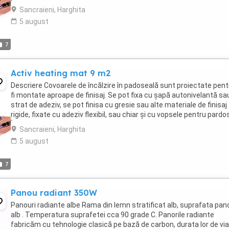
Încălzirea ...
Sancraieni, Harghita
5 august
7
Activ heating mat 9 m2
Descriere Covoarele de încălzire în padoseală sunt proiectate pent
fi montate aproape de finisaj. Se pot fixa cu șapă autonivelantă sa
strat de adeziv, se pot finisa cu gresie sau alte materiale de finisaj
rigide, fixate cu adeziv flexibil, sau chiar și cu vopsele pentru pardos
Încălzirea ...
Sancraieni, Harghita
5 august
7
Panou radiant 350W
Panouri radiante albe Rama din lemn stratificat alb, suprafata pan
alb . Temperatura suprafetei cca 90 grade C. Panorile radiante
fabricăm cu tehnologie clasică pe bază de carbon, durata lor de vi