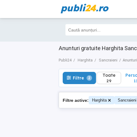
publi
24
.ro
Toate
Perso
Filtre
2
29
11
Anunturi gratuite Harghita Sanc
Publi24
Harghita
Sancraieni
Anunturi
Toate
Pers
Filtre
2
29
1
Filtre active:
Harghita
Sancraieni