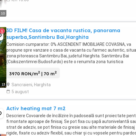
10
3D FILM! Casa de vacanta rustica, panorama
1
superba,Santimbru Bai,Harghita
Comision cumparator: 0% ASCENDENT IMOBILIARE COVASNA, va
propune spre vanzare o casa de vacanta cu farmec autentic, situa
zona pitoreasca Santimbru Bai, judetul Harghita. Santimbru Bai
(Csikszentimrei Budosfurdo) este o renumita zona turistica
cunoscuta pentru izvoarele sale minerale si apele ...
2
2
3970 RON/m
| 70 m
Sancraieni, Harghita
13
5 august
Activ heating mat 7 m2
Descriere Covoarele de încălzire în padoseală sunt proiectate pent
fi montate aproape de finisaj. Se pot fixa cu șapă autonivelantă sa
strat de adeziv, se pot finisa cu gresie sau alte materiale de finisaj
rigide, fixate cu adeziv flexibil, sau chiar și cu vopsele pentru pardos