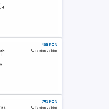
c
L 4
435 RON
abil
Telefon validat
ul
mă
791 RON
ru a
Telefon validat