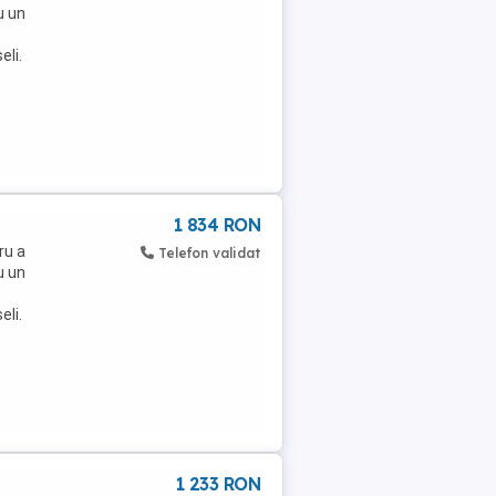
u un
eli.
1 834 RON
ru a
Telefon validat
u un
eli.
1 233 RON