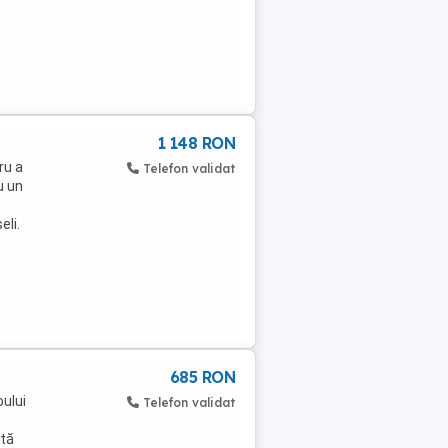
1 148 RON
ru a
Telefon validat
u un
eli.
685 RON
oului
Telefon validat
ată