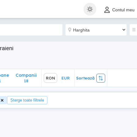
ane
Companii
RON
EUR
Sortează
Contul meu
18
raieni
oane
Companii
RON
EUR
Sortează
1
18
Șterge toate filtrele