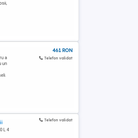
sii,
461 RON
ru a
Telefon validat
u un
eli.
Telefon validat
ii
0 L 4