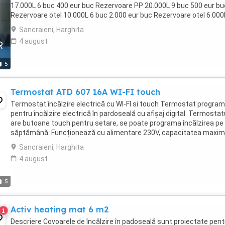
17.000L 6 buc 400 eur buc Rezervoare PP 20.000L 9 buc 500 eur bu
Rezervoare otel 10.000L 6 buc 2.000 eur buc Rezervoare otel 6.000
buc 1.500 eur ...
Sancraieni, Harghita
4 august
5
Termostat ATD 607 16A WI-FI touch
Termostat încălzire electrică cu WI-FI si touch Termostat program
pentru încălzire electrică în pardoseală cu afișaj digital. Termostat
are butoane touch pentru setare, se poate programa încălzirea pe
săptămână. Funcționează cu alimentare 230V, capacitatea maxi
este de 16A. Termostatul este ...
Sancraieni, Harghita
4 august
5
Activ heating mat 6 m2
1
Descriere Covoarele de încălzire în padoseală sunt proiectate pent