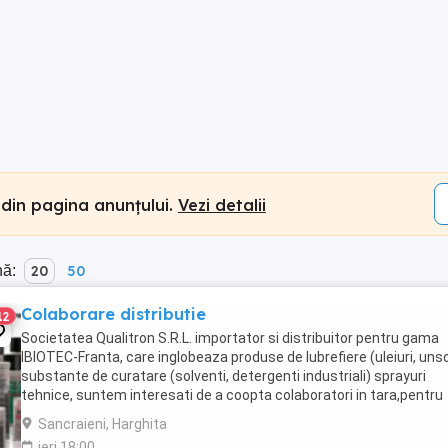
 din pagina anunțului.
Vezi detalii
nă:
20
50
Colaborare distributie
12
Societatea Qualitron S.R.L. importator si distribuitor pentru gama
IBIOTEC-Franta, care inglobeaza produse de lubrefiere (uleiuri, unso
substante de curatare (solventi, detergenti industriali) sprayuri
tehnice, suntem interesati de a coopta colaboratori in tara,pentru
vanzarea directa catre industrie ...
Sancraieni, Harghita
ieri 18:00