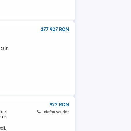
277 927 RON
ta in
922 RON
ru a
Telefon validat
u un
eli.