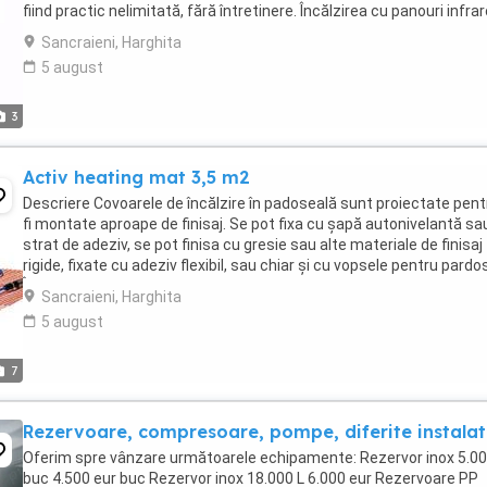
fiind practic nelimitată, fără întretinere. Încălzirea cu panouri infraro
contrar sistemelor ...
Sancraieni, Harghita
5 august
3
Activ heating mat 3,5 m2
Descriere Covoarele de încălzire în padoseală sunt proiectate pent
fi montate aproape de finisaj. Se pot fixa cu șapă autonivelantă sa
strat de adeziv, se pot finisa cu gresie sau alte materiale de finisaj
rigide, fixate cu adeziv flexibil, sau chiar și cu vopsele pentru pardos
Încălzirea ...
Sancraieni, Harghita
5 august
7
Rezervoare, compresoare, pompe, diferite instalat
Oferim spre vânzare următoarele echipamente: Rezervor inox 5.00
buc 4.500 eur buc Rezervor inox 18.000 L 6.000 eur Rezervoare PP