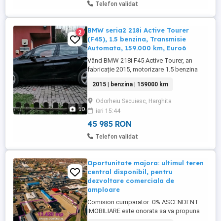
Telefon validat
BMW seria2 218i Active Tourer
2
(F45), 1.5 benzina, Transmisie
Automata, 159.000 km, Euro6
Vând BMW 218i F45 Active Tourer, an
fabricație 2015, motorizare 1.5 benzina
(136 CP), euro6, cutie automată 6+1 viteze.
2015 | benzina | 159000 km
Mașina este într-o stare foarte bună, bine
întreținută, cu un consum redus și costuri
Odorheiu Secuiesc, Harghita
mici de exploatare. Ideală atât pentru oraș,
10
ieri 15:44
cât și pentru drumuri lungi. Detalii tehnice:
* ...
45 985 RON
Telefon validat
Oportunitate majora: ultimul teren
central disponibil, pentru
dezvoltare comerciala de
amploare
Comision cumparator: 0% ASCENDENT
IMOBILIARE este onorata sa va propuna
spre vanzare: Un activ scalabil pentru