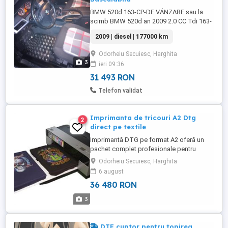
BMW 520d 163-CP-DE VÁNZARE sau la
scimb BMW 520d an 2009 2.0 CC Tdi 163-
cp -DISTRIBUTIA in fatá scimbate recent
2009 | diesel | 177000 km
plácutele in fatá spate scimbate si toate
consumabile filterele ulei de motor ect.. -
Odorheiu Secuiesc, Harghita
ATENTIE NUMAI 177.000 KM REAL fost
3
ieri 09:36
cumpárat NOUÁ -Scimb sau variante auto
Utilitará Basculabilá 3.5T ...
31 493 RON
Telefon validat
Imprimanta de tricouri A2 Dtg
2
direct pe textile
Imprimantă DTG pe format A2 oferă un
pachet complet profesionale pentru
imprimarea directa a bluzelor, tricourilor
Odorheiu Secuiesc, Harghita
polo, puloverelor sau altor articole textile.
6 august
Printeaza direct pe textile folosind
36 480 RON
cerneala pigmentata special, rezistenta la
spalare. Reprezinta solutia perfecta
3
pentru productia rapida ...
DTF cuptor pentru topirea