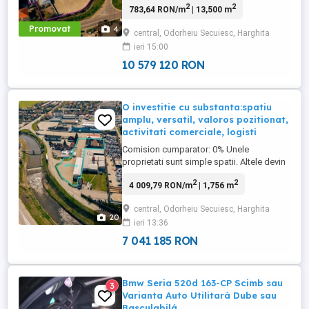
2
2
783,64 RON/m
| 13,500 m
investitori si dezvoltatori care cauta un
teren pregatit pentru implementarea
Promovat
4
central, Odorheiu Secuiesc, Harghita
rapida a unui proiect comercial de
ieri 15:00
amploare. Cu o suprafata de aproximativ
13.420 mp, cu posibilitate de extindere ...
10 579 120 RON
O investitie cu substanta:spatiu
amplu, versatil, valoros pozitionat,
activitati comerciale, logisti
Comision cumparator: 0% Unele
proprietati sunt simple spatii. Altele devin
infrastructura pentru crestere.
2
2
4 009,79 RON/m
| 1,756 m
ASCENDENT IMOBILIARE este onorata sa
va prezinte spre vanzare un ansamblu
central, Odorheiu Secuiesc, Harghita
industrial-comercial cu pozitionare
20
ieri 13:36
strategica, vizibilitate excelenta si acces
facil, conceput pentru companii care
7 041 185 RON
inteleg ...
Bmw Seria 520d 163-CP Scimb sau
3
Varianta Auto Utilitará Dube sau
Basculabilá