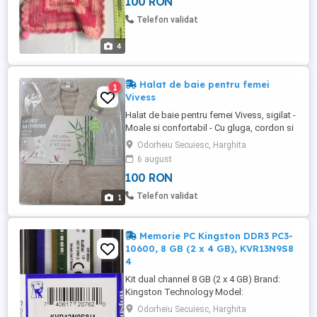
100 RON
Telefon validat
4
Halat de baie pentru femei
1
Vivess
Halat de baie pentru femei Vivess, sigilat -
Moale si confortabil - Cu gluga, cordon si
2 buzunare - Marimea S/M - 90% bumbac
Odorheiu Secuiesc, Harghita
(din agricultura biologica), 10% vascoza
6 august
(bambus)
100 RON
Telefon validat
1
Memorie PC Kingston DDR3 PC3-
10600, 8 GB (2 x 4 GB), KVR13N9S8
4
Kit dual channel 8 GB (2 x 4 GB) Brand:
Kingston Technology Model:
KVR13N9S8/4 Type: 240-Pin DDR3
Odorheiu Secuiesc, Harghita