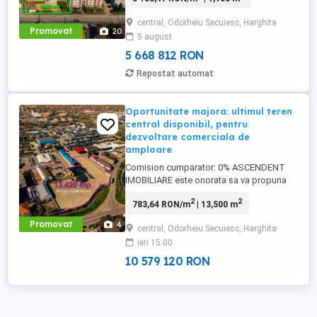
antreprenorii si investitorii care inteleg
central, Odorheiu Secuiesc, Harghita
valoarea flexibilitatii si a potentialului real
Promovat
20
5 august
de dezvoltare. Intr o zona cu acces rapid
si vizibilitate foarte ...
5 668 812 RON
Repostat automat
Oportunitate majora: ultimul teren
central disponibil, pentru
dezvoltare comerciala de
amploare
Comision cumparator: 0% ASCENDENT
IMOBILIARE este onorata sa va propuna
spre vanzare: Un activ scalabil pentru
2
2
783,64 RON/m
| 13,500 m
investitori si dezvoltatori care cauta un
teren pregatit pentru implementarea
Promovat
4
central, Odorheiu Secuiesc, Harghita
rapida a unui proiect comercial de
ieri 15:00
amploare. Cu o suprafata de aproximativ
13.420 mp, cu posibilitate de extindere ...
10 579 120 RON