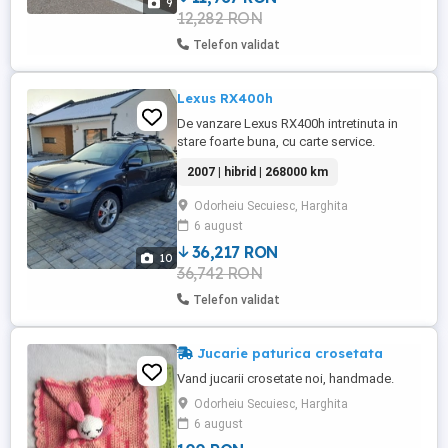
9
12,282 RON
Telefon validat
Lexus RX400h
De vanzare Lexus RX400h intretinuta in
stare foarte buna, cu carte service.
Serviceuri efectuate regulat la dealer
2007 | hibrid | 268000 km
Toyota. Vehicul de origine din Italia, fara
gram de rugina, prezinta uzura usoara
Odorheiu Secuiesc, Harghita
conform varstei. Full Hibrid Putere
6 august
combinata:272 CP Motor termic V6
benzina cu ciclu Atkinson Tractiune: ...
36,217 RON
10
36,742 RON
Telefon validat
Jucarie paturica crosetata
Vand jucarii crosetate noi, handmade.
Odorheiu Secuiesc, Harghita
6 august