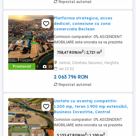
Repostat automat
Platforma strategica, acces
dedicat, conexiune cu zona
comerciala Beclean
Comision cumparator: 0% ASCENDENT
IMOBILIARE este onorata sa va prezinte
spre vanzare o Platforma strategica cu
2
2
758,47 RON/m
| 2,721 m
acces dedicat, conexiune directa catre
zona comerciala Beclean. 2.721 mp cu
central, Odorheiu Secuiesc, Harghita
pozitionare valoroasa intr-un pol industrial
Promovat
10
ieri 23:52
- comercial activ din Odorheiu Secuiesc. O
proprietate gandita pentru ...
2 063 796 RON
Repostat automat
Unitate cu avantaj competitiv:
1.200 mp, teren 1.900 mp extensibil,
Business Investitie, Central
Comision cumparator: 0% ASCENDENT
IMOBILIARE este onorata sa va prezinte
spre vanzare o proprietate cum apar rar
2
2
5 153,47 RON/m
| 1,100 m
pe piata si sunt cautate exact de