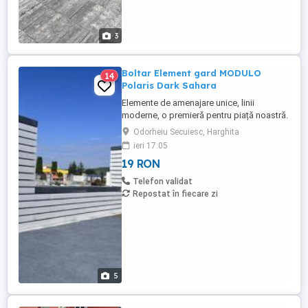
3
Boltar Element gard MODULO
14
Polaris Dark Sahara
Elemente de amenajare unice, linii
moderne, o premieră pentru piață noastră.
Se asortează stilului arhitectural modern.
Odorheiu Secuiesc, Harghita
Disponibil In 3 culori : Sahara, Dark,
ieri 17:05
Polaris SPECIFICATII Dimensiuni boltar
19 RON
(Lxl) 60 x 30 cm Înăltime boltar: 9 cm,
Înăltime capac: 7,5 cm Buc boltar palet: 60
Telefon validat
buc Buc capac palet: ...
Repostat în fiecare zi
5