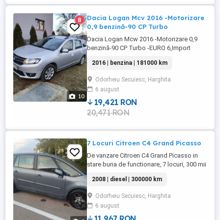
Dacia Logan Mcv 2016 -Motorizare
8
0,9 benzină-90 CP Turbo
Dacia Logan Mcw 2016 -Motorizare 0,9
benzină-90 CP Turbo -EURO 6,Import
Germania Recent -KM ORIGINALI 181.000
2016 | benzina | 181000 km
cu istoric service -Lumini de
zi+Proiectoare ceață -Aer condiționat
Odorheiu Secuiesc, Harghita
Geamuri electrice față -Mod ECO -
6 august
Asistență la pornirea în rampă -Controlul
10
tracțiunii -Oglinzi exterioare electrice cu
19,421 RON
încălzire ...
20,471 RON
7 Locuri Citroen C4 Grand Picasso
De vanzare Citroen C4 Grand Picasso in
stare buna de functionare, 7 locuri, 300 mii
de km, inmatriculat, in folosinta pentru mai
2008 | diesel | 300000 km
multe detalii scrieti
Odorheiu Secuiesc, Harghita
6 august
11,967 RON