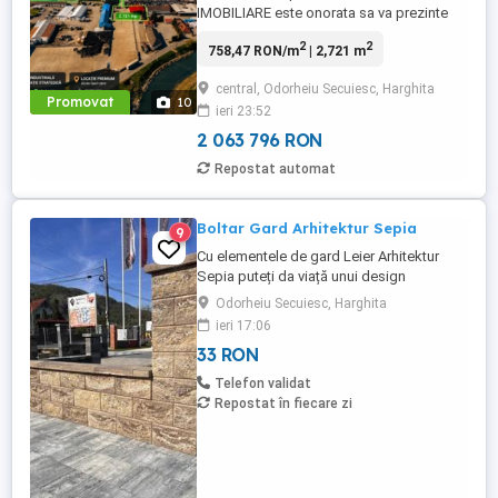
IMOBILIARE este onorata sa va prezinte
spre vanzare o Platforma strategica cu
2
2
758,47 RON/m
| 2,721 m
acces dedicat, conexiune directa catre
zona comerciala Beclean. 2.721 mp cu
central, Odorheiu Secuiesc, Harghita
pozitionare valoroasa intr-un pol industrial
Promovat
10
ieri 23:52
- comercial activ din Odorheiu Secuiesc. O
proprietate gandita pentru ...
2 063 796 RON
Repostat automat
Boltar Gard Arhitektur Sepia
9
Cu elementele de gard Leier Arhitektur
Sepia puteți da viață unui design
armonios și personalizat pentru gardurile
Odorheiu Secuiesc, Harghita
sau pereții din jurul casei dumneavoastră.
ieri 17:06
Fiind rezistente la îngheț-dezgheț și la
33 RON
murdărie, aceste elemente sunt perfecte
pentru orice proiect de design exterior.
Telefon validat
Dimensiuni si pret: Boltar ...
Repostat în fiecare zi