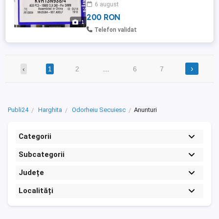
Capacity: 4 GB Speed: DDR3 1333 MHz
6 august
(PC3-10600) Cas Latency: 9 Voltage: 1.5 V
200 RON
ECC: No Buffered Registered: Unbuffered
1
Telefon validat
›
‹
1
2
…
6
7
Publi24
Harghita
Odorheiu Secuiesc
Anunturi
Categorii
Subcategorii
Județe
Localități