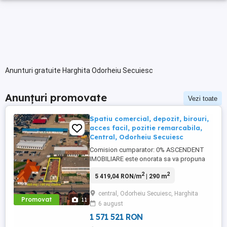
Anunturi gratuite Harghita Odorheiu Secuiesc
Anunțuri promovate
Vezi toate
Spatiu comercial, depozit, birouri,
acces facil, pozitie remarcabila,
Central, Odorheiu Secuiesc
Comision cumparator: 0% ASCENDENT
IMOBILIARE este onorata sa va propuna
spre vanzare: Unitate comerciala cu
2
2
5 419,04 RON/m
| 290 m
depozit generos si zona de birouri,
amplasata strategic, cu acces rapid si
central, Odorheiu Secuiesc, Harghita
vizibilitate excelenta, recomandata si
Promovat
11
6 august
pentru companii care cauta mai mult
decat un simplu sediu. Imobilul imbina
1 571 521 RON
apreciabil ...