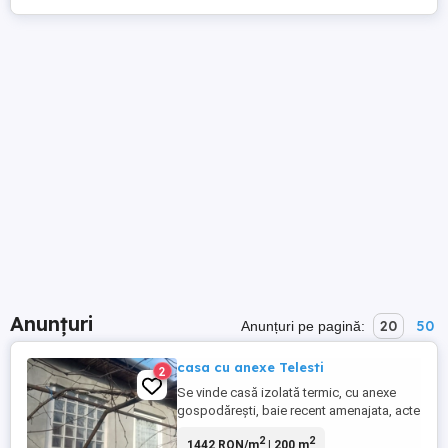
Anunțuri
20
50
Anunțuri pe pagină:
casa cu anexe Telesti
2
Se vinde casă izolată termic, cu anexe
gospodărești, baie recent amenajata, acte
la zi, zonă liniștită, 2,7 ha teren arabil, 3
2
2
1442 RON/m
| 200 m
poziții de intravilan, pomi fructiferi și vie,