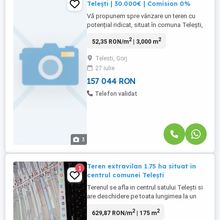
Telești | 30.000€ | Comision 0%
Vă propunem spre vânzare un teren cu
potențial ridicat, situat în comuna Telești,
județul Gorj, chiar la drumul principal, în
2
2
52,35 RON/m
| 3,000 m
imediata apropiere a Primăriei, beneficiind
de acces facil și vizibilitate foarte bună.
Telesti, Gorj
Suprafață totală: 3.000 mp ✔ 1.200 mp
27 iulie
teren intravilan ✔ 1.800 mp teren extravilan
...
157 044 RON
Telefon validat
3
Teren extravilan 1.75 ha situat in
1
centrul comunei Telești
Terenul se afla in centrul satului Telești si
are deschidere pe toata lungimea la un
drum secundar pietruit Face parte din CF
2
2
629,87 RON/m
| 175 m
37926