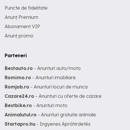
Puncte de fidelitate
Anunț Premium
Abonament VIP
Anunț promo
Parteneri
Bestauto.ro
- Anunturi auto/moto
Romimo.ro
- Anunturi imobiliare
Romjob.ro
- Anunturi locuri de munca
Cazare24.ro
- Anunturi cu oferte de cazare
Bestbike.ro
- Anunturi moto
Animalutul.ro
- Anunturi gratuite animale
Startapro.hu
- Ingyenes Apróhirdetés