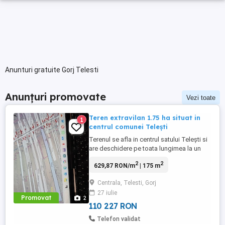
Anunturi gratuite Gorj Telesti
Anunțuri promovate
Vezi toate
Teren extravilan 1.75 ha situat in
1
centrul comunei Telești
Terenul se afla in centrul satului Telești si
are deschidere pe toata lungimea la un
drum secundar pietruit Face parte din CF
2
2
629,87 RON/m
| 175 m
37926
Centrala, Telesti, Gorj
27 iulie
Promovat
2
110 227 RON
Telefon validat