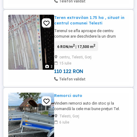
Telefon validat
Teren extravilan 1.75 ha , situat in
centrul comunei Telesti
Terenul se afla aproape de centru
comunei are deschidere la un drum
auxiliar pe toata latura terenului. Teren 1,75
2
2
6 RON/m
| 17,500 m
ha extravilan . Face parte din CF 37926
centru, Telesti, Gorj
15 iulie
2
110 122 RON
Telefon validat
Remorci auto
Vindem remorci auto din stoc și la
comandă la cele mai bune prețuri Tel.
Telesti, Gorj
6 iulie