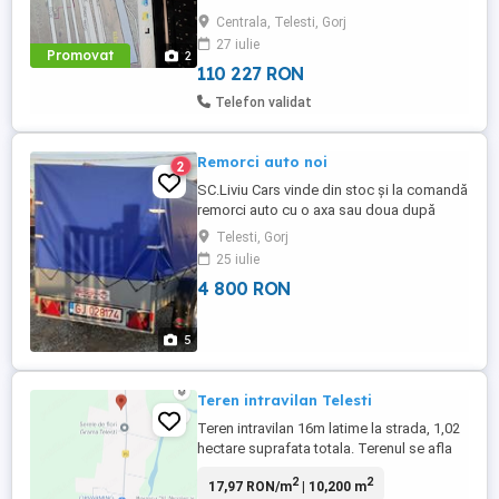
Centrala, Telesti, Gorj
27 iulie
Promovat
2
110 227 RON
Telefon validat
Remorci auto noi
2
SC.Liviu Cars vinde din stoc și la comandă
remorci auto cu o axa sau doua după
preferințe cât și accesorii pentru acestea.
Telesti, Gorj
-Oferim factura și toate documentele
25 iulie
pregătite pentru înmatriculare. -nr.rosu
4 800 RON
provizoriu -garanție 24 luni -carte RAR
inclusa în preț Tel. 0767 942 456 0766 366
966
5
Teren intravilan Telesti
Teren intravilan 16m latime la strada, 1,02
hectare suprafata totala. Terenul se afla
pe strada victoriei la 500 de metri de
2
2
17,97 RON/m
| 10,200 m
scoala gimnaziala nr. 1.