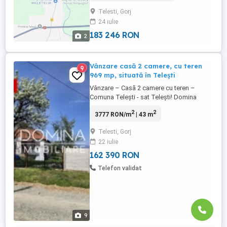
Telesti, Gorj
24 iulie
183 246 RON
2
Vânzare casă 2 camere, cu teren
9
969 mp, situată în Telești
Vânzare – Casă 2 camere cu teren –
Comuna Telești - sat Telești! Domina
Imobiliare vă propune spre vânzare casă
2
2
3777 RON/m
| 43 m
situată în comuna Telești, sat Telești, la
aproximativ 17 km de municipiul Târgu
Telesti, Gorj
Jiu, într-o zonă liniștită, cu acces facil.
22 iulie
Imobilul este construit din lemn și
cărămidă, este izolat termic ...
162 390 RON
Telefon validat
9