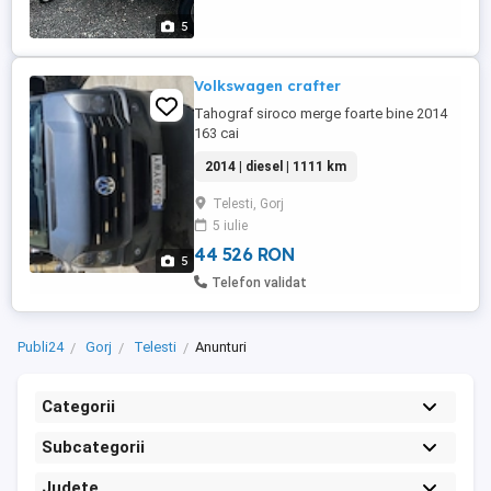
5
Volkswagen crafter
Tahograf siroco merge foarte bine 2014
163 cai
2014 | diesel | 1111 km
Telesti, Gorj
5 iulie
44 526 RON
5
Telefon validat
Publi24
Gorj
Telesti
Anunturi
Categorii
Subcategorii
Județe