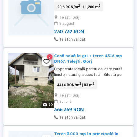
Bradiceni
2
2
20,6 RON/m
| 11,200 m
Telesti, Gorj
3 august
230 732 RON
Telefon validat
Casă nouă la gri + teren 4316 mp
2
DN67, Telești, Gorj
Proprietate ideală pentru cei care caută
liniște, natură și acces facil! Situată pe
strada principală(DN67) la 15 km de Targu
2
2
4414 RON/m
| 83 m
Jiu , această casă nouă la gri este
pregătită pentru amenajare după gustul
Telesti, Gorj
tău. Locație: Telești, jud. Gorj Teren: 4316
30 iulie
mp intravilan împrejmuit + extravilan Vie:
10
283 ...
366 359 RON
Telefon validat
Teren 3.000 mp la principală în