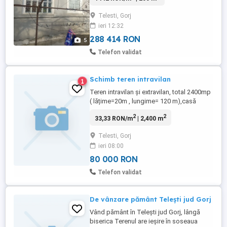
strada asfaltată.
Telesti, Gorj
ieri 12:32
288 414 RON
5
Telefon validat
Schimb teren intravilan
1
Teren intravilan și extravilan, total 2400mp
( lățime=20m , lungime= 120 m),casă
bătrânească demolabilă,anexă, curent
2
2
33,33 RON/m
| 2,400 m
electric funcțional, rețeaua de apă la limita
proprietății, împrejmuit cu garduri și porți,
Telesti, Gorj
acces auto, șanțuri betonate, drum
ieri 08:00
asfaltat, iluminat stradal poate fi parcelat,
în Telești ...
80 000 RON
Telefon validat
De vânzare pământ Telești jud Gorj
Vând pământ în Telești jud Gorj, lângă
biserica Terenul are ieșire în soseaua