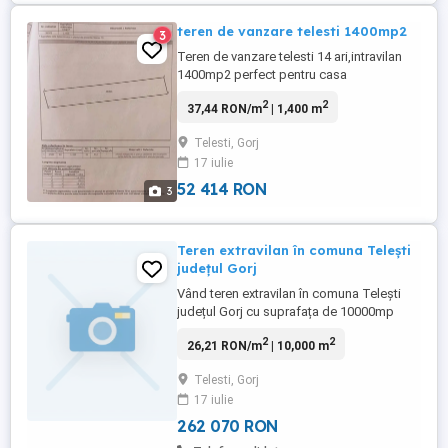
teren de vanzare telesti 1400mp2
3
Teren de vanzare telesti 14 ari,intravilan
1400mp2 perfect pentru casa
2
2
37,44 RON/m
| 1,400 m
Telesti, Gorj
17 iulie
52 414 RON
3
Teren extravilan în comuna Telești
județul Gorj
Vând teren extravilan în comuna Telești
județul Gorj cu suprafața de 10000mp
terenul are acces la drumul principal și are
2
2
26,21 RON/m
| 10,000 m
potențialul pentru fonduri europene, pe el
mai sunt amplasate două puțuri foarte
Telesti, Gorj
pentru apă de irigat!
17 iulie
262 070 RON