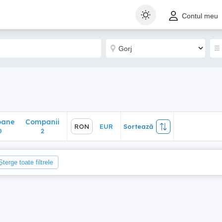
ane
Companii
RON
EUR
Sortează
Contul meu
2
oane
Companii
RON
EUR
Sortează
0
2
Șterge toate filtrele