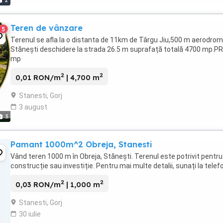
2
Teren de vânzare
5
Terenul se afla la o distanta de 11km de Târgu Jiu,500 m aerodrom
Stănești deschidere la strada 26.5 m suprafață totală 4700 mp.P
mp
2
2
0,01 RON/m
| 4,700 m
Stanesti, Gorj
3 august
3
Pamant 1000m^2 Obreja, Stanesti
Vând teren 1000 m în Obreja, Stănești. Terenul este potrivit pentru
construcție sau investiție. Pentru mai multe detalii, sunați la telef
2
2
0,03 RON/m
| 1,000 m
Stanesti, Gorj
30 iulie