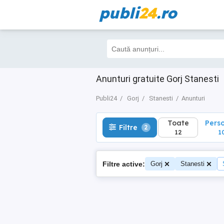
publi
24
.ro
Toate
Perso
Filtre
2
12
10
Anunturi gratuite Gorj Stanesti
Publi24
Gorj
Stanesti
Anunturi
Toate
Pers
Filtre
2
12
1
Filtre active:
Gorj
Stanesti