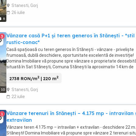
Stanesti, Gorj
26 iulie
6
Vânzare casă P+1 și teren generos în Stănești - *stil
3
rustic-conac*
Casă spațioasă cu teren generos în Stănești - vânzare - priveliște
frumoasă, dublă deschidere, oportunitate excelentă de investiție!
Domina Imobiliare vă propune spre vânzare o proprietate deosebit
situată în Sat Stănești, Comuna Stănești la aproximativ 14 km de
orașul Târgu Jiu. Amplasată într-o ...
2
2
2738 RON/m
| 220 m
Stanesti, Gorj
10
22 iulie
Vânzare terenuri în Stănești – 4.175 mp - intravilan 
1
extravilan
Vânzare teren 4.175 mp – intravilan + extravilan - deschidere 22 m.l
Stănești! Domina Imobiliare vă propune spre vânzare 2 terenuri sit