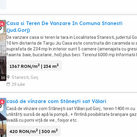
Casa si Teren De Vanzare In Comuna Stanesti
24
(jud.Gorj)
De vanzare casa si teren la tara in Localitatea Stanesti, judertul Gor
10 km distanta de Targu Jiu Casa este construita din caramida si 
suprafata de 234 mp In interior sunt 5 camere (amenajata cu gresi
faianta: baie, bucatarie , hol) plus beci. Terenul 6000 mp Informatii 
2
2
1367 RON/m
| 234 m
Stanesti, Gorj
10
29 iulie
casă de vînzare com Stănești sat Vălari
4
Casă de vînzare com Stănești sat Vălari jud Gorj , teren 1400 m cu
utilitătți sursă de apă la pompă , + fîntînă posibilitate branșare gaz
livadă cu pomi viță de vie , foișor etc .
2
2
420 RON/m
| 300 m