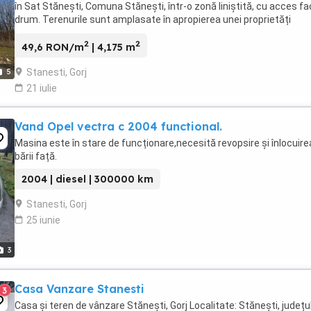
în Sat Stănești, Comuna Stănești, într-o zonă liniștită, cu acces fac
drum. Terenurile sunt amplasate în apropierea unei proprietăți
rezidențiale disponibile ...
2
2
49,6 RON/m
| 4,175 m
Stanesti, Gorj
5
21 iulie
Vand Opel vectra c 2004 functional.
Masina este în stare de funcționare,necesită revopsire și înlocuire
bării față.
2004 | diesel | 300000 km
Stanesti, Gorj
25 iunie
3
Casa Vanzare Stanesti
3
Casa și teren de vânzare Stănești, Gorj Localitate: Stănești, județu