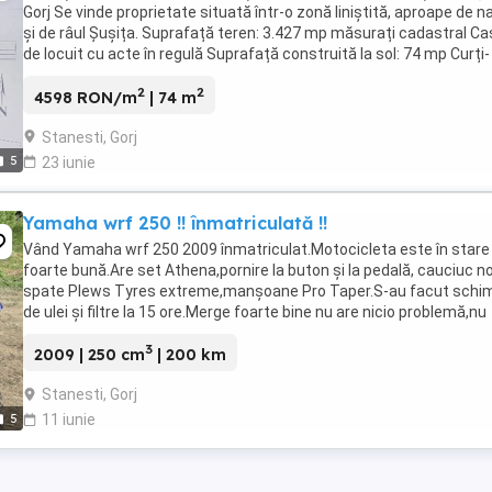
Gorj Se vinde proprietate situată într-o zonă liniștită, aproape de n
și de râul Șușița. Suprafață teren: 3.427 mp măsurați cadastral C
de locuit cu acte în regulă Suprafață construită la sol: 74 mp Curți-
construcții: ...
2
2
4598 RON/m
| 74 m
Stanesti, Gorj
5
23 iunie
Yamaha wrf 250 !! înmatriculată !!
Vând Yamaha wrf 250 2009 înmatriculat.Motocicleta este în stare
foarte bună.Are set Athena,pornire la buton și la pedală, cauciuc n
spate Plews Tyres extreme,manșoane Pro Taper.S-au facut schim
de ulei și filtre la 15 ore.Merge foarte bine nu are nicio problemă,nu
necesită investiții.Pentru ...
3
2009 | 250 cm
| 200 km
Stanesti, Gorj
5
11 iunie