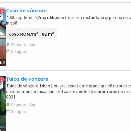
Casă de vânzare
5
4000 mp teren, 82mp utili,pomi fructiferi,vie,fântână și pompă de 
în apă
2
2
6395 RON/m
| 82 m
Stanesti, Gorj
3 august
3
Țuica de vanzare
2
Tuica de vânzare 14ron L nu știu exact cate grade are că nu sunt
consumatori de țuică,dar cred că are peste 25 mai am cred că vre
800 l
Stanesti, Gorj
3 august