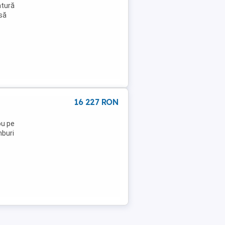
atură
asă
16 227 RON
ou pe
buri