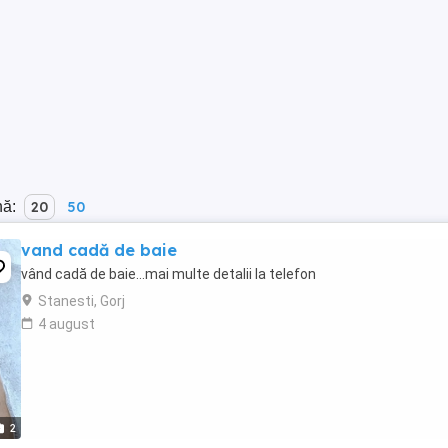
nă:
20
50
vand cadă de baie
vând cadă de baie...mai multe detalii la telefon
Stanesti, Gorj
4 august
2