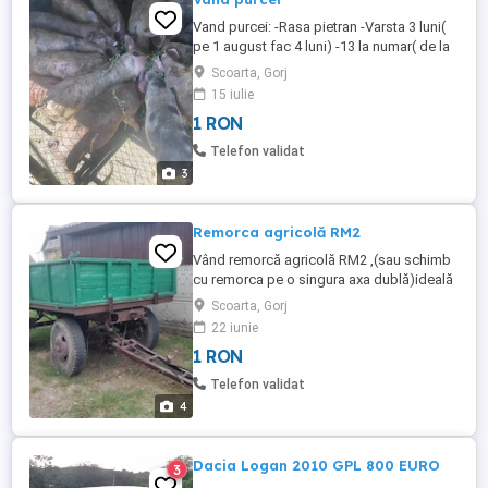
Vand purcei: -Rasa pietran -Varsta 3 luni(
pe 1 august fac 4 luni) -13 la numar( de la
o singura purcea) -ofer si transport contra
Scoarta, Gorj
cost sau gratis (depinde de zona)
15 iulie
1 RON
Telefon validat
3
Remorca agricolă RM2
Vând remorcă agricolă RM2 ,(sau schimb
cu remorca pe o singura axa dublă)ideală
pentru gospodărie sau ferme. Remorca
Scoarta, Gorj
este robustă, întreținută și gata de lucru.
22 iunie
Producție 100% românească. Sistem
1 RON
basculare hidraulic. Sistem frânare
funcțional. Anvelope în stare bună. Podea
Telefon validat
și șasiu noi, solide , fără ...
4
Dacia Logan 2010 GPL 800 EURO
3