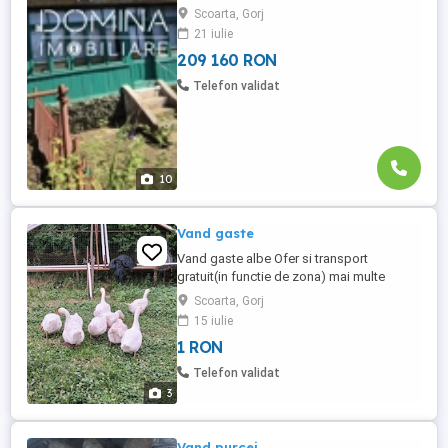
Scoarta, Gorj
amplasată într-o zonă liniștită, cu acces
21 iulie
facil din drum asfaltat și un cadru natural
plăcut. Casa ...
209 160 RON
Telefon validat
10
Vand gaste
Vand gaste albe Ofer si transport
gratuit(in functie de zona) mai multe
detalii la telefon
Scoarta, Gorj
15 iulie
1 RON
Telefon validat
3
Vand purcei