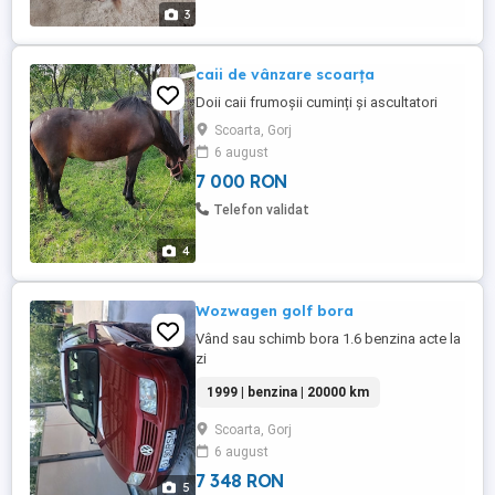
3
caii de vânzare scoarța
Doii caii frumoșii cuminți și ascultatori
Scoarta, Gorj
6 august
7 000 RON
Telefon validat
4
Wozwagen golf bora
Vând sau schimb bora 1.6 benzina acte la
zi
1999 | benzina | 20000 km
Scoarta, Gorj
6 august
7 348 RON
5