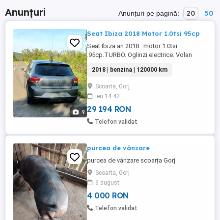
Anunțuri
20
50
Anunțuri pe pagină:
Seat Ibiza 2018 Motor 1.0tsi 95cp
Seat Ibiza an 2018 . motor 1.0tsi
.95cp.TURBO. Oglinzi electrice. Volan
reglabil. computer bord. lumini automate.
2018 | benzina | 120000 km
lumini de zi. proiectoare. pilot automat.
Climatizare aer automată două zone.
Scoarta, Gorj
Media player color cu Touchscreen. ... etc
ieri 14:42
29 194 RON
9
Telefon validat
purcea de vânzare
purcea de vânzare scoarța Gorj
Scoarta, Gorj
6 august
4 000 RON
Telefon validat