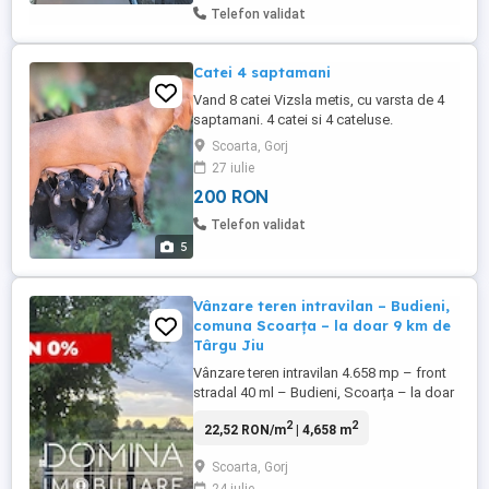
Telefon validat
Catei 4 saptamani
Vand 8 catei Vizsla metis, cu varsta de 4
saptamani. 4 catei si 4 cateluse.
Disponibili dupa deparazitare si
Scoarta, Gorj
vaccinare. Detalii la telefon.
27 iulie
200 RON
Telefon validat
5
Vânzare teren intravilan – Budieni,
comuna Scoarța – la doar 9 km de
Târgu Jiu
Vânzare teren intravilan 4.658 mp – front
stradal 40 ml – Budieni, Scoarța – la doar
9 km de Târgu Jiu! Domina Imobiliare vă
2
2
22,52 RON/m
| 4,658 m
propune spre vânzare un teren intravilan
situat în comuna Scoarța, sat Budieni, la
Scoarta, Gorj
aproximativ 9 km de municipiul Târgu Jiu,