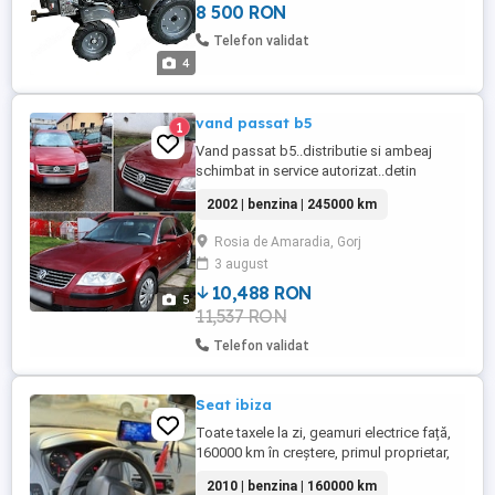
8 500 RON
Telefon validat
4
vand passat b5
1
Vand passat b5..distributie si ambeaj
schimbat in service autorizat..detin
factura..
2002 | benzina | 245000 km
Rosia de Amaradia, Gorj
3 august
10,488 RON
5
11,537 RON
Telefon validat
Seat ibiza
Toate taxele la zi, geamuri electrice față,
160000 km în creștere, primul proprietar,
comenzi volan, folie geamuri spate, usb,
2010 | benzina | 160000 km
etc.