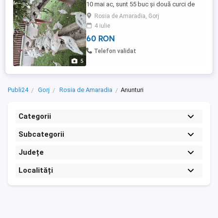
10 mai ac, sunt 55 buc și două curci de
anul trecut. Prețul pentru una bucată este
Rosia de Amaradia, Gorj
de 60 lei. Doresc să-i vând pe toți.
4 iulie
60 RON
Telefon validat
5
Publi24
Gorj
Rosia de Amaradia
Anunturi
Categorii
Subcategorii
Județe
Localități