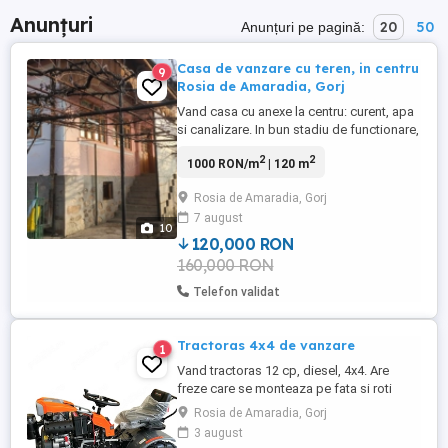
Anunțuri
20
50
Anunțuri pe pagină:
Casa de vanzare cu teren, in centru
9
Rosia de Amaradia, Gorj
Vand casa cu anexe la centru: curent, apa
si canalizare. In bun stadiu de functionare,
are 120 de metri patrati locuibili. 120000
2
2
1000 RON/m
| 120 m
RON, negociabil Mai multe detalii la fata
locului. Teren 5000 de metri, cu
Rosia de Amaradia, Gorj
imprejmuire, dintre care vie 1300 metri si
7 august
plantatie de pomi. Are si beci de 6x3 metri.
10
Numere ...
120,000 RON
160,000 RON
Telefon validat
Tractoras 4x4 de vanzare
1
Vand tractoras 12 cp, diesel, 4x4. Are
freze care se monteaza pe fata si roti
metalice pentru spate. Este nou, doar
Rosia de Amaradia, Gorj
facut proba cu el
3 august