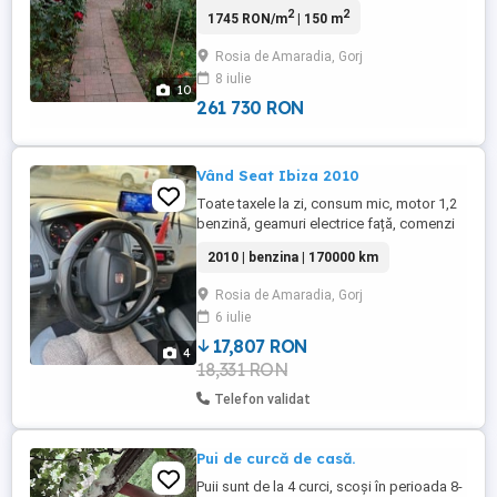
și apa de la retea. Terenul are o suprafata
2
2
1745 RON/m
| 150 m
de 17 500 metri pătrați, din care 5780
pădure in continuarea proprietății, iar
Rosia de Amaradia, Gorj
restul teren arabil și pomi fructiferi.
8 iulie
Proprietatea se află la 100 m de strada
10
principala, proprietarul ...
261 730 RON
Vând Seat Ibiza 2010
Toate taxele la zi, consum mic, motor 1,2
benzină, geamuri electrice față, comenzi
volan, cd-mp3-usb, geamuri fumurii spate
2010 | benzina | 170000 km
omologate, ac, singur proprietar în RO,
adusă din Austria.
Rosia de Amaradia, Gorj
6 iulie
17,807 RON
4
18,331 RON
Telefon validat
Pui de curcă de casă.
Puii sunt de la 4 curci, scoși în perioada 8-