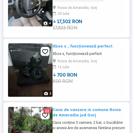
Rosia de Amaradia, Gorj
20 iulie
17,302 RON
4
17,826 RON
Xbox x , funcționează perfect.
Xbox x, funcționează perfect
Rosia de Amaradia, Gorj
16 iulie
700 RON
800 RON
3
Casa de vanzare in comuna Rosia
22
de Amaradia jud Gorj
Casa conține 5 camere, 2 bai, o bucătărie
si anexe.Are de asemenea fântâna precum