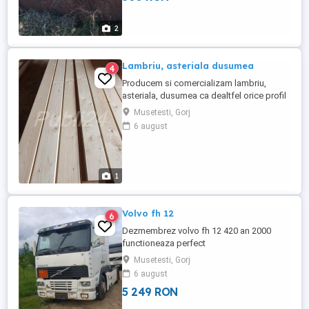
2
Lambriu, asteriala dusumea
4
Producem si comercializam lambriu,
asteriala, dusumea ca dealtfel orice profil
din lemn care necesita uscare si rindeluire.
Musetesti, Gorj
6 august
1
Volvo fh 12
6
Dezmembrez volvo fh 12 420 an 2000
functioneaza perfect
Musetesti, Gorj
6 august
5 249 RON