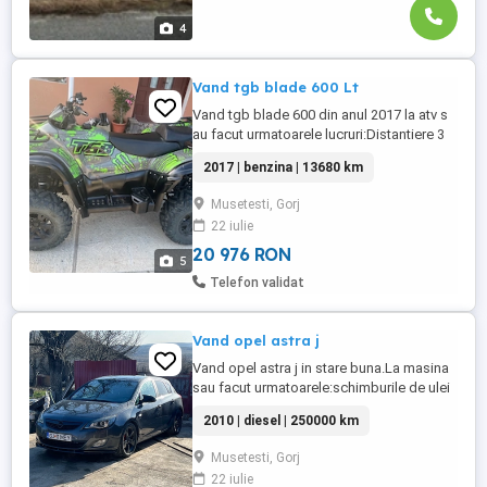
4
Vand tgb blade 600 Lt
Vand tgb blade 600 din anul 2017 la atv s
au facut urmatoarele lucruri:Distantiere 3
cm fața spate,toba sport,colant,rulmentii
2017 | benzina | 13680 km
la roti sunt schimbati,uleiul la 500km
schimbat tot timpul,cauciucuri noi.Atv nu
Musetesti, Gorj
are acte detin doar contract de vanzare
22 iulie
cumparare
20 976 RON
5
Telefon validat
Vand opel astra j
Vand opel astra j in stare buna.La masina
sau facut urmatoarele:schimburile de ulei
la fiecare 7000km,distributia facuta acum
2010 | diesel | 250000 km
un an,schimbatii rulmentii fața,discurile si
placutele noi,pompa abs,egr,dpf
Musetesti, Gorj
curatat.Ca si modificari sunt
22 iulie
urmatoarele:Arcuri sport,Prelungire bara