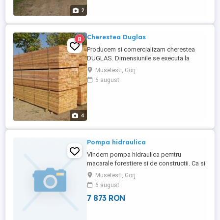
2
Cherestea Duglas
8
Producem si comercializam cherestea
DUGLAS. Dimensiunile se executa la
cererea cumparatorului.
Musetesti, Gorj
6 august
4
Pompa hidraulica
Vindem pompa hidraulica pemtru
macarale forestiere si de constructii. Ca si
noua.
Musetesti, Gorj
6 august
7 873 RON