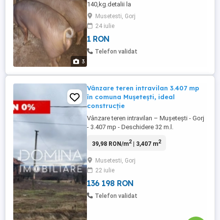
140,kg.detalii la
Musetesti, Gorj
24 iulie
1 RON
Telefon validat
3
Vânzare teren intravilan 3.407 mp
în comuna Mușetești, ideal
construcție
Vânzare teren intravilan – Mușetești - Gorj
- 3.407 mp - Deschidere 32 m.l.
Oportunitate excelentă pentru construcție
2
2
39,98 RON/m
| 3,407 m
sau investiție într-o zonă liniștită, cu peisaj
deschis și aer curat! Localizare: Comuna
Musetesti, Gorj
Mușetești, sat Mușetești Suprafață teren:
22 iulie
3.407 mp integral intravilan Deschidere la
stradă: ...
136 198 RON
Telefon validat