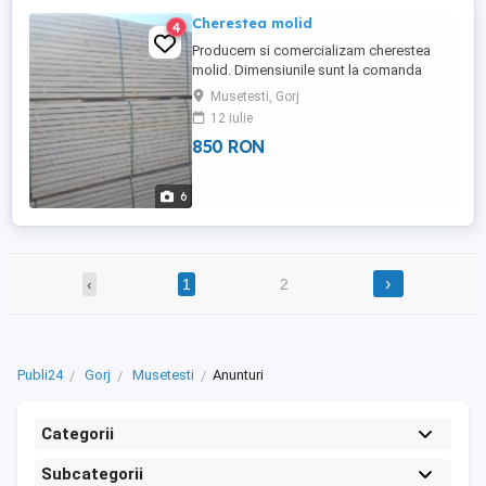
Cherestea molid
4
Producem si comercializam cherestea
molid. Dimensiunile sunt la comanda
clientului
Musetesti, Gorj
12 iulie
850 RON
6
›
‹
1
2
Publi24
Gorj
Musetesti
Anunturi
Categorii
Subcategorii