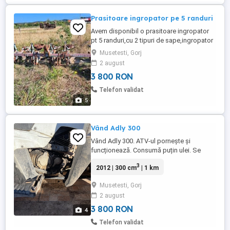
Prasitoare ingropator pe 5 randuri
Avem disponibil o prasitoare ingropator
pt 5 randuri,cu 2 tipuri de sape,ingropator
si prasitoare. Este de productie
Musetesti, Gorj
Romania,de Ceahlaul Piatra Neamt Este
2 august
putin folosita doar ca a fost tinuta in
3 800 RON
soare si ploi. Se poate vedea in
Mușetesti,Gorj. Pretul este de 3500lei
Telefon validat
negociabil. Alte detalii la .
5
Vând Adly 300
Vând Adly 300. ATV-ul pornește și
funcționează. Consumă puțin ulei. Se
vinde în starea în care se află. Este potrivit
3
2012 | 300 cm
| 1 km
atât pentru plimbări, cât și pentru teren
accidentat. Fără schimburi. Pentru mai
Musetesti, Gorj
multe detalii sau poze, sunați sau trimiteți
2 august
mesaj.
3 800 RON
4
Telefon validat