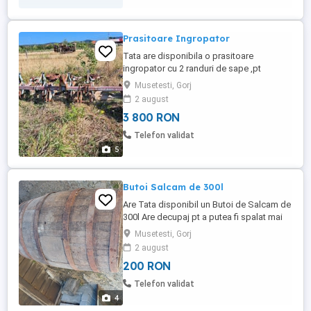
Prasitoare Ingropator
Tata are disponibila o prasitoare
ingropator cu 2 randuri de sape ,pt
5randuri Este produsa in
Musetesti, Gorj
Romania,Ceahlaul Piatra Neamt Nu este
2 august
foarte folosita doar ca a fost tinuta in
3 800 RON
ploaie si soare. Pretul este de 3800lei
negociabil. Se poate vedea in
Telefon validat
Musetesti,Gorj. Alte detalii la
5
Butoi Salcam de 300l
Are Tata disponibil un Butoi de Salcam de
300l Are decupaj pt a putea fi spalat mai
usor. Se poate folosii pt a decora o
Musetesti, Gorj
curte,gradina sau pt depozitare. Pretul
2 august
este negociabil 200lei. Se poate vedea
200 RON
ridica din Musetesti. Alte detalii la
Telefon validat
4