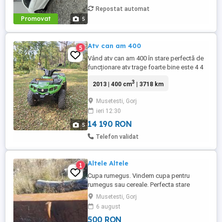
Repostat automat
Promovat
5
Atv can am 400
5
Vând atv can am 400 în stare perfectă de
funcționare atv trage foarte bine este 4 4
ulei motor și grupuri schimbat recent fără
3
2013 | 400 cm
| 3718 km
jocuri în roți sau planetare cu acte pentru
înmatriculare atv se dă cu probă mai multe
Musetesti, Gorj
detalii la telefon
ieri 12:30
14 190 RON
5
Telefon validat
Altele Altele
1
Cupa rumegus. Vindem cupa pentru
rumegus sau cereale. Perfecta stare
Musetesti, Gorj
6 august
500 RON