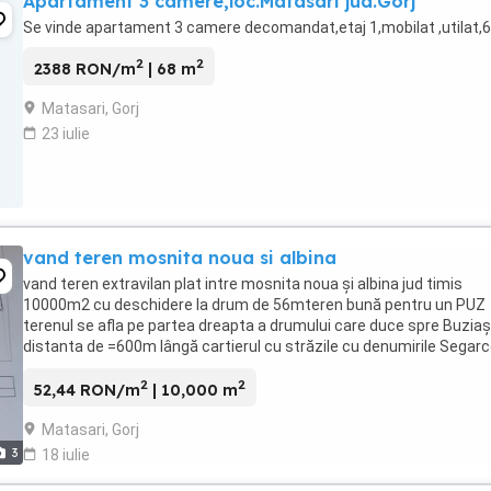
Apartament 3 camere,loc.Matasari jud.Gorj
Se vinde apartament 3 camere decomandat,etaj 1,mobilat ,utilat
2
2
2388 RON/m
| 68 m
Matasari, Gorj
23 iulie
vand teren mosnita noua si albina
vand teren extravilan plat intre mosnita noua și albina jud timis
10000m2 cu deschidere la drum de 56mteren bună pentru un PUZ
terenul se afla pe partea dreapta a drumului care duce spre Buziaș 
distanta de =600m lângă cartierul cu străzile cu denumirile Segar
murtflatar panciu jidvei smd tarlaua ...
2
2
52,44 RON/m
| 10,000 m
Matasari, Gorj
3
18 iulie