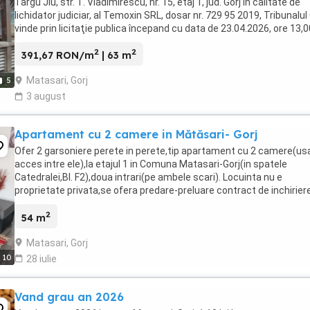
Târgu Jiu, str. T. Vladimirescu, nr. 15, etaj 1, jud. Gorj în calitate de
lichidator judiciar, al Temoxin SRL, dosar nr. 729 95 2019, Tribunalul 
vinde prin licitaţie publica începand cu data de 23.04.2026, ore 13,0
continuare ...
2
2
391,67 RON/m
| 63 m
Matasari, Gorj
5
3 august
Apartament cu 2 camere in Mătăsari- Gorj
Ofer 2 garsoniere perete in perete,tip apartament cu 2 camere(us
acces intre ele),la etajul 1 in Comuna Matasari-Gorj(in spatele
Catedralei,Bl. F2),doua intrari(pe ambele scari). Locuinta nu e
proprietate privata,se ofera predare-preluare contract de inchiriere
primarie,cu posibilitate de cumparare ...
2
54 m
Matasari, Gorj
10
28 iulie
Vand grau an 2026