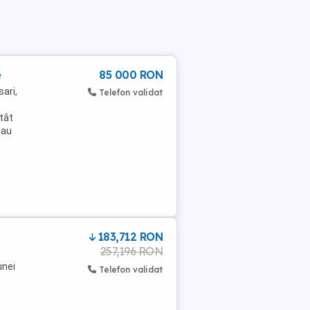
e
85 000 RON
ari,
Telefon validat
atât
sau
183,712 RON
257,196 RON
unei
Telefon validat