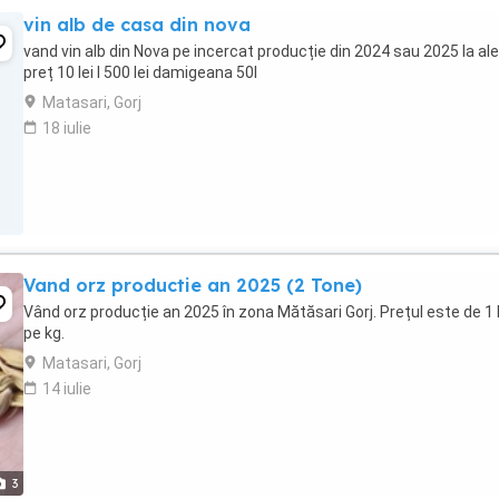
vin alb de casa din nova
vand vin alb din Nova pe incercat producție din 2024 sau 2025 la al
preț 10 lei l 500 lei damigeana 50l
Matasari, Gorj
18 iulie
Vand orz productie an 2025 (2 Tone)
Vând orz producție an 2025 în zona Mătăsari Gorj. Prețul este de 
pe kg.
Matasari, Gorj
14 iulie
3