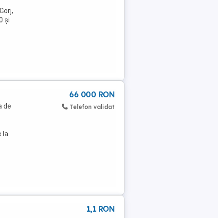
Gorj,
0 și
66 000 RON
a de
Telefon validat
 la
1,1 RON