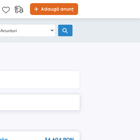
Adaugă anunț
lin
34 604 RON