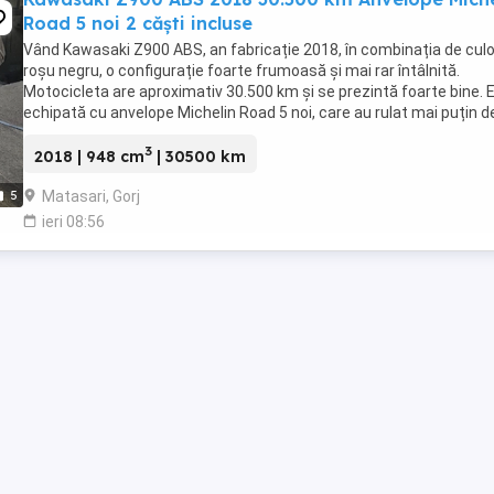
Road 5 noi 2 căști incluse
Vând Kawasaki Z900 ABS, an fabricație 2018, în combinația de culo
roșu negru, o configurație foarte frumoasă și mai rar întâlnită.
Motocicleta are aproximativ 30.500 km și se prezintă foarte bine. 
echipată cu anvelope Michelin Road 5 noi, care au rulat mai puțin d
100 km. RAR efectuat recent, ...
3
2018 | 948 cm
| 30500 km
Matasari, Gorj
5
ieri 08:56