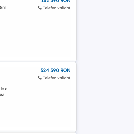
162 390 RON
,68m
Telefon validat
524 390 RON
Telefon validat
la o
cea