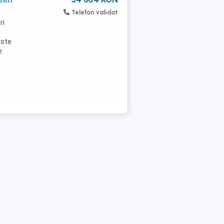
Telefon validat
ri
Este
e