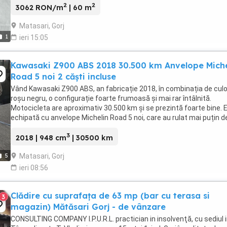
2
2
3062 RON/m
| 60 m
Matasari, Gorj
1
ieri 15:05
Kawasaki Z900 ABS 2018 30.500 km Anvelope Miche
Road 5 noi 2 căști incluse
Vând Kawasaki Z900 ABS, an fabricație 2018, în combinația de culo
roșu negru, o configurație foarte frumoasă și mai rar întâlnită.
Motocicleta are aproximativ 30.500 km și se prezintă foarte bine. 
echipată cu anvelope Michelin Road 5 noi, care au rulat mai puțin d
100 km. RAR efectuat recent, ...
3
2018 | 948 cm
| 30500 km
Matasari, Gorj
5
ieri 08:56
Clădire cu suprafața de 63 mp (bar cu terasa si
3
magazin) Mătăsari Gorj - de vânzare
CONSULTING COMPANY I.P.U.R.L. practician in insolvenţă, cu sediul 