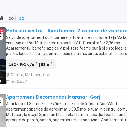
nă:
20
50
Mătăsari centru - Apartament 2 camere de vânzar
1
Se vinde apartament cu 2 camere, situat în centrul localității Mătăs
vis-a-vis de Poștă, la parterul blocului B10. Suprafață: 52,36 mp
Apartamentul beneficiază de vizibilitate foarte bună și este ideal 
pentru locuință, cât și pentru: sediu de firmă, birou, cabinet, salon 
altă activitate ...
2
2
1604 RON/m
| 53 m
Centru, Matasari, Gorj
5
ieri 22:07
Apartament Decomandat Matasari Gorj
Apartament 3 camere de vânzare centru Mătăsari, Gorj Vând
apartament spațios de aproximativ 60,5 mp, situat în centrul com
Mătăsari, la etajul 3, într-un bloc izolat termic. Locație foarte bună
aproape de poștă, bancă, supermarket și magazine. Apartamentul
este compartimentat astfel: - 2 dormitoare - ...