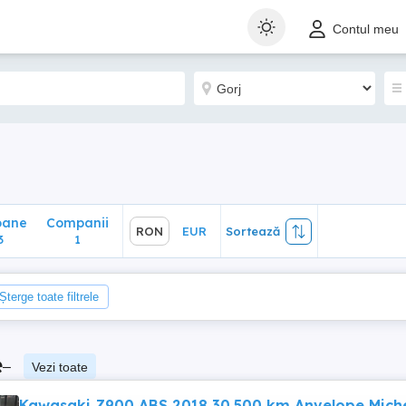
ane
Companii
RON
EUR
Sortează
Contul meu
1
oane
Companii
RON
EUR
Sortează
3
1
Șterge toate filtrele
e
–
Vezi toate
Kawasaki Z900 ABS 2018 30.500 km Anvelope Miche