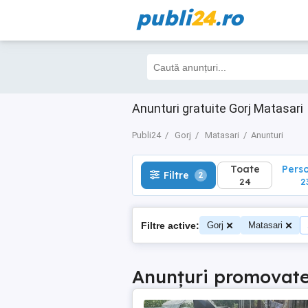
publi
24
.ro
Toate
Perso
Filtre
2
24
23
Anunturi gratuite Gorj Matasari
Publi24
Gorj
Matasari
Anunturi
Toate
Pers
Filtre
2
24
2
Filtre active:
Gorj
Matasari
Anunțuri promovat