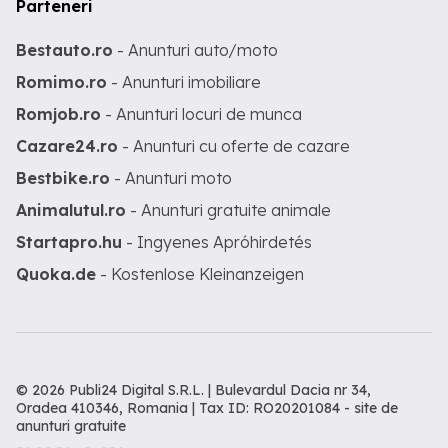
Parteneri
Bestauto.ro
- Anunturi auto/moto
Romimo.ro
- Anunturi imobiliare
Romjob.ro
- Anunturi locuri de munca
Cazare24.ro
- Anunturi cu oferte de cazare
Bestbike.ro
- Anunturi moto
Animalutul.ro
- Anunturi gratuite animale
Startapro.hu
- Ingyenes Apróhirdetés
Quoka.de
- Kostenlose Kleinanzeigen
© 2026 Publi24 Digital S.R.L. | Bulevardul Dacia nr 34,
Oradea 410346, Romania | Tax ID: RO20201084 -
site de
anunturi gratuite