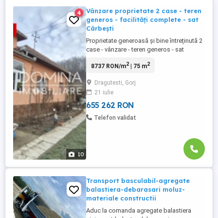
Vânzare proprietate 2 case - teren
4
generos - facilități complete - sat
Cârbești
Proprietate generoasă și bine întreținută 2
case - vânzare - teren generos - sat
Cârbești, la aproximativ 10 km de orașul
2
2
8737 RON/m
| 75 m
Târgu Jiu! Domina Imobiliare vă propune
spre vânzare o proprietate generoasă și
Dragutesti, Gorj
bine întreținută, situată în comuna
21 iulie
Drăguțești, sat Cârbești, la aproximativ 10
km de orașul Târgu ...
655 262 RON
Telefon validat
10
Transport basculabil-agregate
balastiera-debarasari moluz-
materiale constructii
Aduc la comanda agregate balastiera