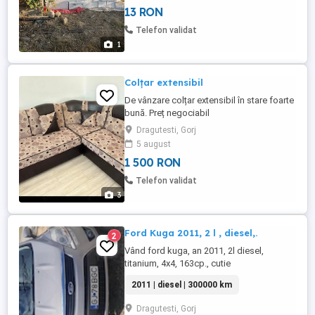
13 RON
Telefon validat
1
Colțar extensibil
De vânzare colțar extensibil în stare foarte
bună. Preț negociabil
Dragutesti, Gorj
5 august
1 500 RON
Telefon validat
3
Ford Kuga 2011, 2 l , diesel,.
2
Vând ford kuga, an 2011, 2l diesel,
titanium, 4x4, 163cp., cutie
automată.Mașina deține carte service la zi.
2011 | diesel | 300000 km
Piesele inlocuite au fost doar noi. Cutia a
fost refăcută de la zero in service
Dragutesti, Gorj
autorizat. Se poate verifica. Preț 5200 euro