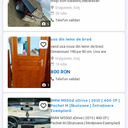
nisip-sort-balastru,debarasari
moluz,materiale constructii etc la cele mai
Dragutesti, Gorj
mici preturi
20 iulie
Telefon validat
5
usa din lemn de brad
vand usa noua din lemn de brad.
Dimensiuni 190 pe 90 cm. Usa are
balamale dragute, broasca si cheie
Dragutesti, Gorj
simpla, vopsea stejar deschis. pret 800 de
16 iulie
lei negociabil.
800 RON
Telefon validat
1
BMW M550d xDrive | 2015 | 400 CP |
Pachet M |3butoane | Întreținere
Exemplară
BMW M550d xDrive | 2015 | 400 CP |
Pachet M |3butoane | Întreținere Exemplară