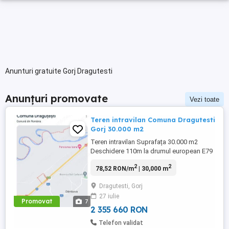
Anunturi gratuite Gorj Dragutesti
Anunțuri promovate
Vezi toate
Teren intravilan Comuna Dragutesti
Gorj 30.000 m2
Teren intravilan Suprafața 30.000 m2
Deschidere 110m la drumul european E79
(DN66)Tg-Jiu-Craiova Utilități:Apă,gaze și
2
2
78,52 RON/m
| 30,000 m
canal Oferte închiriere Partener la o viitoare
investiție sau vânzare 15 euro pe m2
Dragutesti, Gorj
Terenul are un singur proprietar:Persoana
27 iulie
fizica Intabulare și carte funciară fără
Promovat
7
sarcini
2 355 660 RON
Telefon validat