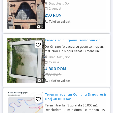
Dragutesti, Gorj
2 august
250 RON
Telefon validat
1
Fereastra cu geam termopan an
De vânzare fereastra cu geam termopan,
mat. Nou. Un singur canat. Dimensiuni:
lățime 130 cm, înălțime 114 cm.
Dragutesti, Gorj
29 iulie
800 RON
900 RON
3
Telefon validat
Teren intravilan Comuna Dragutesti
Gorj 30.000 m2
Teren intravilan Suprafața 30.000 m2
Deschidere 110m la drumul european E79