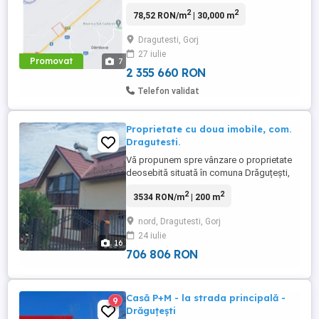
(DN66)Tg-Jiu-Craiova Utilități:Apă,gaze și
2
2
78,52 RON/m
| 30,000 m
canal Oferte închiriere Partener la o viitoare
investiție sau vânzare 15 euro pe m2
Dragutesti, Gorj
Terenul are un singur proprietar:Persoana
27 iulie
fizica Intabulare și carte funciară fără
Promovat
7
sarcini
2 355 660 RON
Telefon validat
Proprietate cu doua imobile, com.
Dragutesti.
Vă propunem spre vânzare o proprietate
deosebită situată în comuna Drăguțești,
ideală atât pentru locuință familială, cât și
2
2
3534 RON/m
| 200 m
pentru investiție sau dezvoltarea unei
afaceri în mediul rural. Proprietatea este
nord, Dragutesti, Gorj
compusă din două case, cu regim de
24 iulie
înălțime P+M și P+1, având o suprafață
16
totală construită de ...
706 806 RON
Casă P+M - la strada principală -
9
Drăguțești