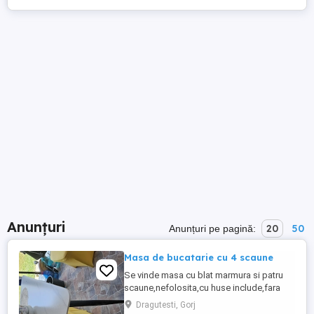
Anunțuri
20
50
Anunțuri pe pagină:
Masa de bucatarie cu 4 scaune
Se vinde masa cu blat marmura si patru
scaune,nefolosita,cu huse include,fara
defecte dim 1,20 70 TEL
Dragutesti, Gorj