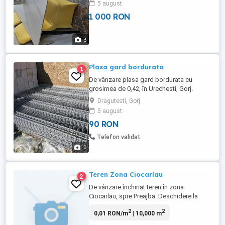
5 august
1 000 RON
3
Plasa gard bordurata
1
De vânzare plasa gard bordurata cu
grosimea de 0,42, în Urechesti, Gorj.
Dimensiuni 2 m înălțime, 2 m lățime. 42
Dragutesti, Gorj
bucati
5 august
90 RON
Telefon validat
1
Teren Zona Ciocarlau
2
De vânzare închiriat teren în zona
Ciocarlau, spre Preajba. Deschidere la
strada 25 m, lungime 400 m.
2
2
0,01 RON/m
| 10,000 m