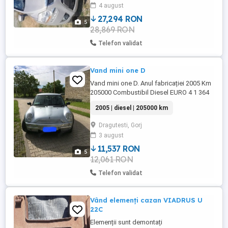
4 august
negociabil.
27,294 RON
5
28,869 RON
Telefon validat
Vand mini one D
Vand mini one D. Anul fabricației 2005 Km
205000 Combustibil Diesel EURO 4 1 364
cm3 Dotări: Faruri Ceata Pachet crom
2005 | diesel | 205000 km
exterior Jante aliaj originale cauciucuri
allseason Aer condiționat Volan piele
Dragutesti, Gorj
multifunctional MINI Boost CD Aux USB
3 august
Car Kit Bluethooth Scaune reglabile pe
inaltime Tapiserie ...
11,537 RON
5
12,061 RON
Telefon validat
Vând elemenți cazan VIADRUS U
22C
Elemenții sunt demontați