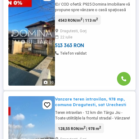
ID/ COD ofertă: P925 Domina Imobiliare vă
propune spre vânzare o casă spațioasă
situată în Drăguțești - la strada principală.
2
2
4543 RON/m
| 113 m
Proprietatea este ideală pentru cei care
caută un cămin confortabil într-o zonă
Dragutesti, Gorj
liniștită și accesibilă la o distanță de
22 iulie
aproximativ 7 km de orașul Târgu Jiu.
Casa are o suprafață ...
513 363 RON
Telefon validat
10
Vanzare teren intravilan, 978 mp,
comuna Dragutesti, sat Urechesti
Teren intravilan - 12 km din Târgu Jiu -
Toate utilitățile la frontul stradal - Vânzare!
Domina Imobiliare vă propune spre
2
2
128,55 RON/m
| 978 m
vânzare un teren în suprafață 978 mp,
situat într-o zonă retrasă, departe de