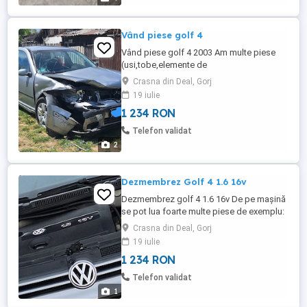
Vând piese golf 4
Vând piese golf 4 2003 Am multe piese
(usi,tobe,elemente de
caroserie,jante,motor,haion,etc) Mașina a
Crasna din Deal, Gorj
avut motorul de 1.6 16v cod BCB 105CP.
19 iulie
Mașina are cod culoare LD7U pentru cei
1 234 RON
interesati de uși,haion,etc.
Telefon validat
2
Dezmembrez Golf 4 1.6 16v
Dezmembrez golf 4 1.6 16v De pe mașină
se pot lua foarte multe piese de exemplu:
-motor 1.6 16v cod motor BCB -catalizator
Crasna din Deal, Gorj
-usi -haion -interior(scaune,bancheta,etc) -
19 iulie
oglinzi -etc
1 234 RON
Telefon validat
1