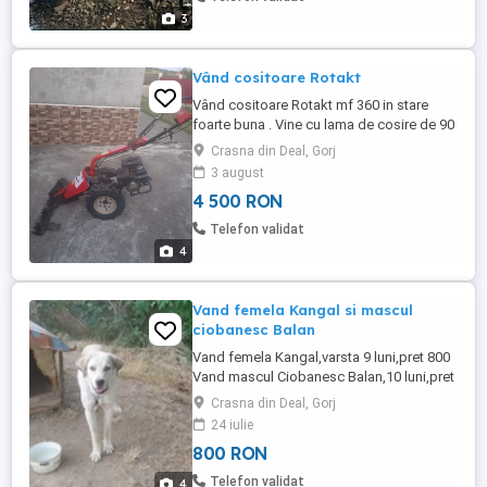
3
Vând cositoare Rotakt
Vând cositoare Rotakt mf 360 in stare
foarte buna . Vine cu lama de cosire de 90
cm și cu freză de pământ. Are 6.5 cai și
Crasna din Deal, Gorj
motorul este Loncin.
3 august
4 500 RON
Telefon validat
4
Vand femela Kangal si mascul
ciobanesc Balan
Vand femela Kangal,varsta 9 luni,pret 800
Vand mascul Ciobanesc Balan,10 luni,pret
500
Crasna din Deal, Gorj
24 iulie
800 RON
Telefon validat
4