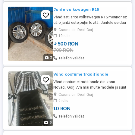
Jante volkswagen R15
Vând set jante volkswagen R15,menționez
că o jantă este puțin lovită. Jantele se dau
fără cauciucuri !!!
Crasna din Deal, Gorj
19 iulie
500 RON
700 RON
3
Telefon validat
Vând costume traditionale
Vând costume tradiționale din zona
Novaci, Gorj. Am mai multe modele și sunt
făcute manual.
Crasna din Deal, Gorj
6 iulie
10 RON
Telefon validat
5