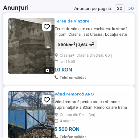
Anunțuri
20
50
Anunțuri pe pagină:
Teren de vînzare
Teren de vânzare cu deschidere la stradă
in com. Crasna , sat Crasna . Locația este
la baza pantei al DJ665 ce coboară din
2
2
0 RON/m
| 3,684 m
Crasna din Deal in Crasna !Posibilitate de
racordare la utilitați! Există carte funciară .
Crasna+, Crasna din Deal, Gorj
Pentru detalii vă rugăm sunați !!
ieri 16:58
10 RON
1
Telefon validat
Vând remorcă ARO
Vând remorcă pentru aro cu obloane
supraînălțate la 80cm. Remorca are frână
prin inerția proțapului si este înmatriculată
Crasna din Deal, Gorj
în circulație. Fiscal pe loc. Mai multe detalii
4 august
la telefon
3 500 RON
Telefon validat