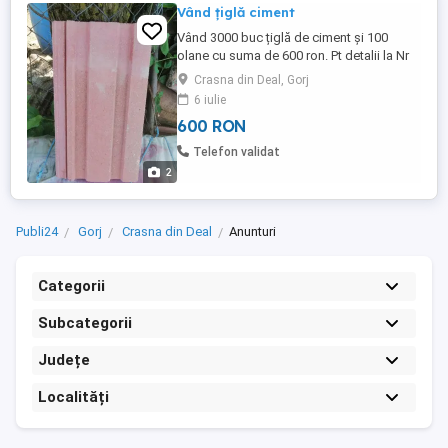
Vând țiglă ciment
Vând 3000 buc țiglă de ciment și 100
olane cu suma de 600 ron. Pt detalii la Nr
de tel : . Gorj
Crasna din Deal, Gorj
6 iulie
600 RON
Telefon validat
2
Publi24
Gorj
Crasna din Deal
Anunturi
Categorii
Subcategorii
Județe
Localități