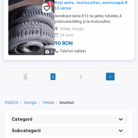
Roți auto, motocultor, motosapă R
3
13 iarna
Anvelope iarna R13 cu jante, tubeles,4
prezoane.Merg și la motocultor,
motosapă.90 lei/buc.
Vedea, Giurgiu
24 iunie
90 RON
Telefon validat
5
›
‹
1
2
Publi24
Giurgiu
Vedea
Anunturi
Categorii
Subcategorii