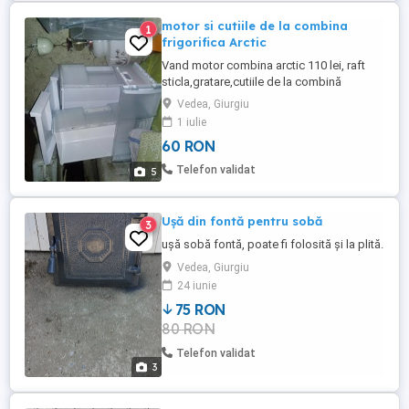
motor si cutiile de la combina
1
frigorifica Arctic
Vand motor combina arctic 110 lei, raft
sticla,gratare,cutiile de la combină
frigorifica arctic, 60-70 lei buc.
Vedea, Giurgiu
1 iulie
60 RON
Telefon validat
5
Ușă din fontă pentru sobă
3
ușă sobă fontă, poate fi folosită și la plită.
Vedea, Giurgiu
24 iunie
75 RON
80 RON
Telefon validat
3