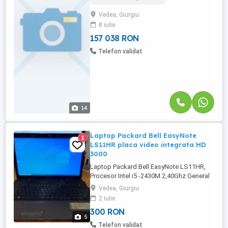
suprafață utilă de 100 mp și un teren
Vedea, Giurgiu
generos de 1038 mp, este ideală pentru
8 iulie
familii sau tineri profesioniști care își
doresc un cămin confortabil ...
157 038 RON
Telefon validat
14
Laptop Packard Bell EasyNote
1
LS11HR placa video integrata HD
3000
Laptop Packard Bell EasyNote LS11HR,
Procesor Intel i5 -2430M 2,40Ghz General
information Type CPU Microprocessor
Vedea, Giurgiu
Family Intel Core i5 Mobile-2430M
2 iulie
Frequency 2.4 GHz Maximum Turbo
300 RON
frequency 3 GHz Clock multiplier 24
5
Socket type Socket G2 (rPGA988B)
Telefon validat