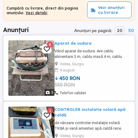
Vezi anunțuri
Cumpără cu livrare, direct din pagina
cu livrare
anunțului.
Vezi detalii
Anunțuri
20
50
Anunțuri pe pagină:
Aparat de sudura
8
Vând aparat de sudura. Are cablu
alimentare 3 m, cablu masă 4 m, cablu
clește sudura 7 m. Alimentare 220 V. Taie
Vedea, Giurgiu
cu 3.25.Transportat cu cărucior 2 roți.
4 august
450 RON
550 RON
3
Telefon validat
CONTROLER instalatie solară apă
1
caldă
de vânzare controler instalație solară
TK8A și vană amestec apă caldă rece.
Vedea, Giurgiu