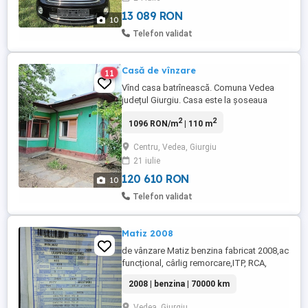
Volan: Partea stanga Culoare: Negru VIN
(serie sasiu): WMWMF31080TZ37853
13 089 RON
10
Norma ...
Telefon validat
Casă de vînzare
11
Vînd casa batrînească. Comuna Vedea
județul Giurgiu. Casa este la șoseaua
pricipală,apă curentă, gaze la poartă. Preț
2
2
1096 RON/m
| 110 m
23000
Centru, Vedea, Giurgiu
21 iulie
120 610 RON
10
Telefon validat
Matiz 2008
de vânzare Matiz benzina fabricat 2008,ac
funcțional, cârlig remorcare,ITP, RCA,
rovinieta valabile,fiscal pe loc.
2008 | benzina | 70000 km
Vedea, Giurgiu