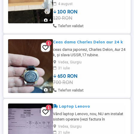
4 august
100 RON
120 RON
4
Telefon validat
Ceas dama Charles Delon aur 24 k
1
ceas dama japonez, Charles Delon, Aur 24
k, și slava USSR,17 rubine.
Vedea, Giurgiu
31 iulie
650 RON
700 RON
5
Telefon validat
Laptop Lenovo
1
Vând laptop Lenovo, nou, NU am instalat
sistem operare (vezi factura în
poză).Cumparat de la Altex în noiembrie
Vedea, Giurgiu
2024.
31 iulie