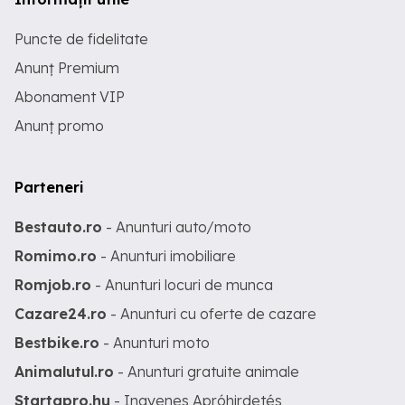
Puncte de fidelitate
Anunț Premium
Abonament VIP
Anunț promo
Parteneri
Bestauto.ro
- Anunturi auto/moto
Romimo.ro
- Anunturi imobiliare
Romjob.ro
- Anunturi locuri de munca
Cazare24.ro
- Anunturi cu oferte de cazare
Bestbike.ro
- Anunturi moto
Animalutul.ro
- Anunturi gratuite animale
Startapro.hu
- Ingyenes Apróhirdetés