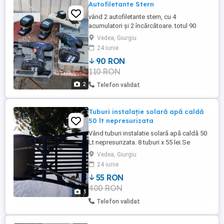
Autofiletante Stern
vând 2 autofiletante stern, cu 4
acumulatori și 2 încărcătoare. totul 90
ron.Acumulatorii nu mai țin .
Vedea, Giurgiu
24 iunie
90 RON
110 RON
2
Telefon validat
Tuburi instalație solară apă caldă
50 lt nepresurizata
Vând tuburi instalatie solară apă caldă 50
Lt nepresurizata. 8 tuburi x 55 lei.Se
plătesc înainte de a le demonta,
Vedea, Giurgiu
cumpărătorul își asumă demontarea și
24 iunie
manipularea tuburilor. Nu trimit prin curier.
55 RON
ms
400 RON
3
Telefon validat