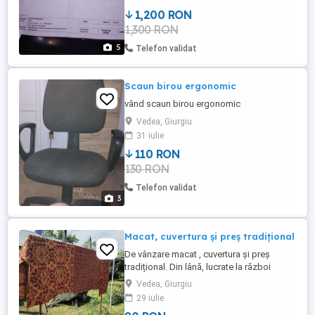
1,200 RON
1,300 RON
5
Telefon validat
Scaun birou ergonomic
vând scaun birou ergonomic
Vedea, Giurgiu
31 iulie
110 RON
130 RON
Telefon validat
3
Macat, cuvertura și preș tradițional
De vânzare macat , cuvertura și preș
tradițional. Din lână, lucrate la război
manual.Diverse dimensiuni.Toate
Vedea, Giurgiu
9bucx60=540 lei.
29 iulie