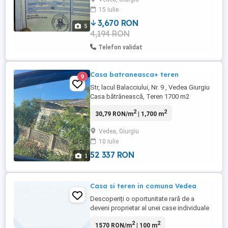
15 iulie
3,670 RON
5
4,194 RON
Telefon validat
Casa batraneasca+ teren
9
Str, lacul Balacciului, Nr. 9 , Vedea Giurgiu
Casa bătrânească, Teren 1700 m2
NEGOCIABIL Pentru mai multe detalii
2
2
30,79 RON/m
| 1,700 m
sunați la numărul afișat
Vedea, Giurgiu
10 iulie
52 337 RON
1
Casa si teren in comuna Vedea
Descoperiți o oportunitate rară de a
deveni proprietar al unei case individuale
cu un farmec aparte, situată în inima
2
2
1570 RON/m
| 100 m
comunei Vedea. Această proprietate, cu o