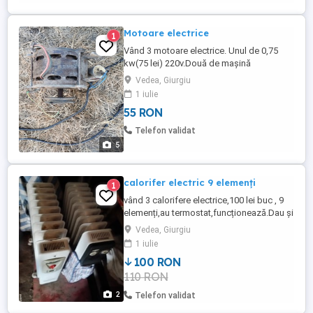
Memorie 3 GB de RAM DDR3 HDD 500 GB
SEAGATE, 5400 ...
Motoare electrice
1
Vând 3 motoare electrice. Unul de 0,75
kw(75 lei) 220v.Două de mașină
spălat.Toate 150 lei sau separat.
Vedea, Giurgiu
1 iulie
55 RON
Telefon validat
5
calorifer electric 9 elemenți
1
vând 3 calorifere electrice,100 lei buc , 9
elemenți,au termostat,funcționează.Dau și
2 rezistențe rezervă separat , preț
Vedea, Giurgiu
negociabil.
1 iulie
100 RON
110 RON
2
Telefon validat