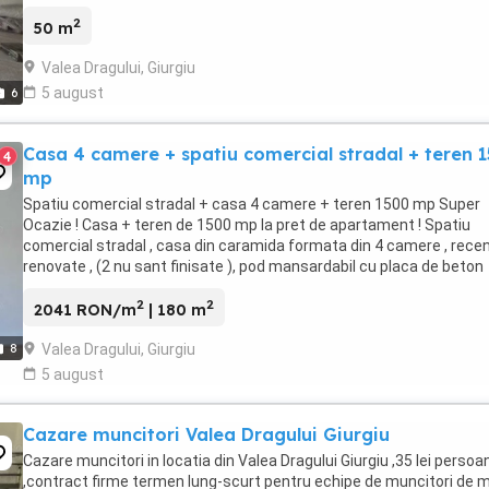
2
50 m
Valea Dragului, Giurgiu
5 august
6
Casa 4 camere + spatiu comercial stradal + teren 
4
mp
Spatiu comercial stradal + casa 4 camere + teren 1500 mp Super
Ocazie ! Casa + teren de 1500 mp la pret de apartament ! Spatiu
comercial stradal , casa din caramida formata din 4 camere , rece
renovate , (2 nu sant finisate ), pod mansardabil cu placa de beton
,pivnita cu put in anexa casei , instalatie ...
2
2
2041 RON/m
| 180 m
Valea Dragului, Giurgiu
8
5 august
Cazare muncitori Valea Dragului Giurgiu
Cazare muncitori in locatia din Valea Dragului Giurgiu ,35 lei persoa
,contract firme termen lung-scurt pentru echipe de muncitori de 