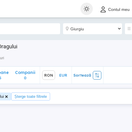
ane
Companii
RON
EUR
Sortează
Contul meu
0
Dragului
uri
oane
Companii
RON
EUR
Sortează
5
0
lui
Șterge toate filtrele