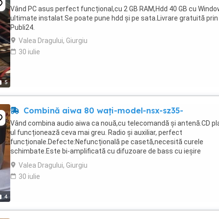
Vând PC asus perfect funcțional,cu 2 GB RAM,Hdd 40 GB cu Windo
ultimate instalat.Se poate pune hdd și pe sata.Livrare gratuită prin
Publi24.
Valea Dragului, Giurgiu
30 iulie
5
Combină aiwa 80 wați-model-nsx-sz35-
Vând combina audio aiwa ca nouă,cu telecomandă și antenă.CD pl
ul funcționează ceva mai greu. Radio și auxiliar, perfect
funcționale.Defecte:Nefuncțională pe casetă,necesită curele
schimbate.Este bi-amplificată cu difuzoare de bass cu ieșire
separată.Livrare gratuită prin Publi24.
Valea Dragului, Giurgiu
30 iulie
4