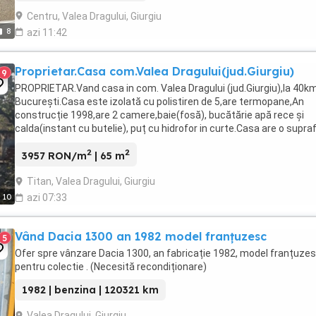
Centru, Valea Dragului, Giurgiu
8
azi 11:42
Proprietar.Casa com.Valea Dragului(jud.Giurgiu)
9
PROPRIETAR.Vand casa in com. Valea Dragului (jud.Giurgiu),la 40k
București.Casa este izolată cu polistiren de 5,are termopane,An
construcție 1998,are 2 camere,baie(fosă), bucătărie apă rece și
calda(instant cu butelie), puț cu hidrofor in curte.Casa are o supra
de 65mp.Terenul cu tot cu casa ...
2
2
3957 RON/m
| 65 m
Titan, Valea Dragului, Giurgiu
10
azi 07:33
Vând Dacia 1300 an 1982 model franțuzesc
5
Ofer spre vânzare Dacia 1300, an fabricație 1982, model franțuze
pentru colectie . (Necesită recondiționare)
1982 | benzina | 120321 km
Valea Dragului, Giurgiu