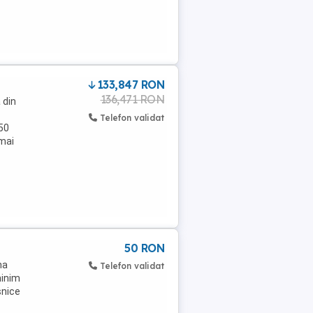
133,847 RON
136,471 RON
 din
Telefon validat
 50
 mai
50 RON
na
Telefon validat
minim
snice