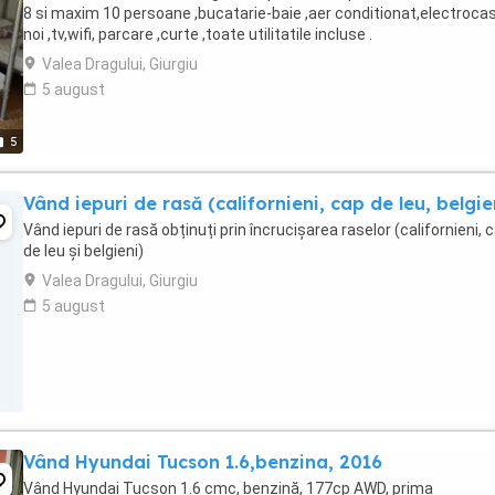
8 si maxim 10 persoane ,bucatarie-baie ,aer conditionat,electroca
noi ,tv,wifi, parcare ,curte ,toate utilitatile incluse .
Valea Dragului, Giurgiu
5 august
5
Vând iepuri de rasă (californieni, cap de leu, belgie
Vând iepuri de rasă obținuți prin încrucișarea raselor (californieni, 
de leu și belgieni)
Valea Dragului, Giurgiu
5 august
Vând Hyundai Tucson 1.6,benzina, 2016
Vând Hyundai Tucson 1.6 cmc, benzină, 177cp AWD, prima