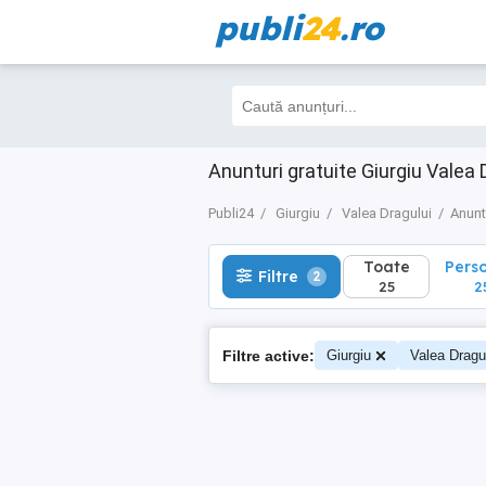
publi
24
.ro
Toate
Perso
Filtre
2
25
25
Anunturi gratuite Giurgiu Valea 
Publi24
Giurgiu
Valea Dragului
Anunt
Toate
Pers
Filtre
2
25
2
Filtre active:
Giurgiu
Valea Dragu