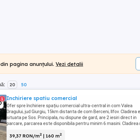
 din pagina anunțului.
Vezi detalii
nă:
20
50
Inchiriere spatiu comercial
1
Ofer spre închiriere spațiu comercial ultra-central in com Valea
Dragului, jud Giurgiu, 15km distanta de com Berceni, Ilfov. Cladirea 
situata pe Sos. Principala, nu dispune de gard, are 2 iesiri direct in
parcare, parcarea este disponibila pentru minim 6 masini. Cladirea
dispune de sistem de ...
2
2
39,37 RON/m
| 160 m