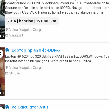
înmatriculare 29.11.2016, echipare Premium+ cu următoarele dotăr
Scaune confort din piele perforate, ISOFIX; Navigatie touchscreen 
Bluetooth, USB, AUX; Haion acționat electric reglabil pe inaltime;
Tracțiune integrală 4x4; Geamuri electrice ...
2016 | benzina | 191000 km
Valea Dragului, Giurgiu
3 august
9
Laptop hp 620-i3-DDR-3
Laptop HP 620,hdd 320 GB,4 GB RAM,1333 mhz, DDR3.Windows 10 
instalat.Bateria nu mai ține.Livrare gratuită prin Publi24.
Valea Dragului, Giurgiu
30 iulie
3
Pc Calculator Asus