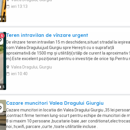
ieri 13:13
4
Teren intravilan de vînzare urgent
5
De vînzare teren intravilan 15 m deschidere,situat stradal la ieșirea
com.Valea Dragului,jud.Giurgiu spre Herești cu o suprafață
aproximativă de 1500 mp și utilități(stâlp de curent la aproximativ
m).Este excelent poziționat pentru o investiție de orice tip.Pentru
multe detalii vă stau la ...
Valea Dragului, Giurgiu
ieri 10:40
5
Cazare muncitori Valea Dragului Giurgiu
Cazare muncitori in locatia din Valea Dragului Giurgiu ,35 lei persoa
,contract firme termen lung-scurt pentru echipe de muncitori de 
8 si maxim 10 persoane ,bucatarie-baie ,aer conditionat,electroca
noi ,tv,wifi, parcare ,curte ,toate utilitatile incluse .