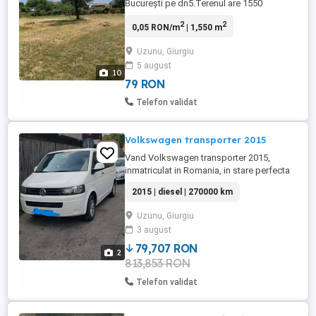
București pe dn5.Terenul are 1550
mp.Este tras curent trifazic,puț săpat până
2
2
0,05 RON/m
| 1,550 m
la 21 m adâncime.Pe teren am plantat vreo
30 pomi fructiferi cate 3 din fiecare soi ,
Uzunu, Giurgiu
merii și perii sunt deja pe rod.Terenul are
5 august
vedere spre dealurile din jur.Este scos
10
certificat urbanism ...
79 RON
Telefon validat
Volkswagen transporter 2015
Vand Volkswagen transporter 2015,
inmatriculat in Romania, in stare perfecta
de functionare, fara scurgeri de ulei, toate
2015 | diesel | 270000 km
schimburile facute la timp,toate actele in
regula. Pentru mai multe detalii nu ezita sa
Uzunu, Giurgiu
ma contactezi.
3 august
79,707 RON
2
813,853 RON
Telefon validat