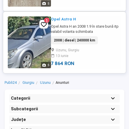
5
Opel Astra H
1
Opel Astra H an 2008 1.9 în stare bună itp
valabil volanta schimbata
2008 | diesel | 240000 km
Uzunu, Giurgiu
13 iunie
7 864 RON
5
Publi24
Giurgiu
Uzunu
Anunturi
Categorii
Subcategorii
Județe