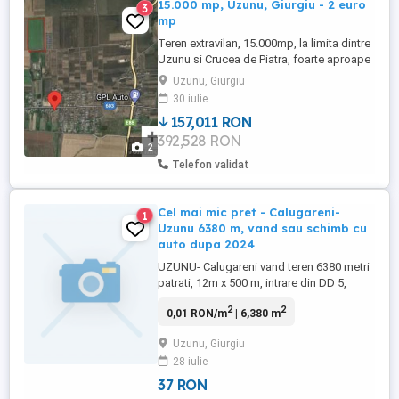
15.000 mp, Uzunu, Giurgiu - 2 euro
3
mp
Teren extravilan, 15.000mp, la limita dintre
Uzunu si Crucea de Piatra, foarte aproape
de E85, 34 km de Bucuresti, 26 km de
Uzunu, Giurgiu
Giurgiu. Ideal camp fotovoltaic. Exista
30 iulie
retea fotovoltaica si de distributie alaturi.
157,011 RON
392,528 RON
2
Telefon validat
Cel mai mic pret - Calugareni-
1
Uzunu 6380 m, vand sau schimb cu
auto dupa 2024
UZUNU- Calugareni vand teren 6380 metri
patrati, 12m x 500 m, intrare din DD 5,
utilitati in apropiere, langa ultima casa, la
2
2
0,01 RON/m
| 6,380 m
35 km de Bucuresti - Giurgiu. Acte OK, Pret
7 euro metru patrat.!
Uzunu, Giurgiu
28 iulie
37 RON