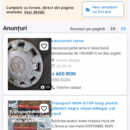
Vezi anunțuri
Cumpără cu livrare, direct din pagina
cu livrare
anunțului.
Vezi detalii
Anunțuri
20
50
Anunțuri pe pagină:
cauciucuri iarna
cauciucuri jante iarna in stare bună
dimensiunea de 195/65R15 se dau urgent
Uzunu, Giurgiu
azi 09:14
600 RON
990 RON
10
Telefon validat
Transport NON-STOP nisip piatră
pământ negru chișai bălegar cal
vacă
Buldoexcavator avem mașina mica de
3,5tone și cea mare DISPONIBIL NON -