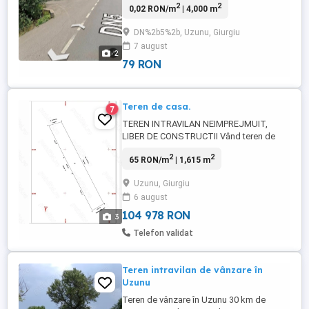
2
2
0,02 RON/m
| 4,000 m
constructie casa, investitii hale productie ..
etc. Mai multe detalii la
DN%2b5%2b, Uzunu, Giurgiu
7 august
2
79 RON
Teren de casa.
7
TEREN INTRAVILAN NEIMPREJMUIT,
LIBER DE CONSTRUCTII Vând teren de
casa în satul Uzunu comuna Calugareni la
2
2
65 RON/m
| 1,615 m
30 km de București. Se afla în apropierea
șoselei principala ,în apropierea bisericii
Uzunu, Giurgiu
iar la o distanta mica se afla
6 august
supermarket,scoala și gradinita. Dispune
de un teren total de 1615 neiprejmuit ...
104 978 RON
3
Telefon validat
Teren intravilan de vânzare în
Uzunu
Teren de vânzare în Uzunu 30 km de