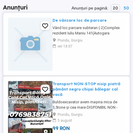
Anunțuri
20
50
Anunțuri pe pagină:
De vânzare loc de parcare
Vând loc parcare subteran (-2)Complex
rezident Iuliu Maniu 141(Autogara
Militari)14 m.
Prundu, Giurgiu
ieri 18:07
Transport NON-STOP nisip piatră
pământ negru chișai bălegar cal
vacă
Buldoexcavator avem mașina mica de
3,5tone și cea mare DISPONIBIL NON -
STOP!!!! Cu doar un apel telefonic aduc la
Prundu, Giurgiu
comanda agregate de balastiera: -Nisip
5 august
spalat sortat(cernut): Tencuit, Zidarie -
99 RON
Balast -Amestec de NISIP+SORT -Sort 8-
1