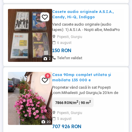
Casete audio originale A.S.I.A.,
Candy, Hi-Q, Indiggo
Vand casete audio originale (audio
tapes): 1) A.S.I.A. - Nopti albe, MediaPro
Music, 2001; 2) Candy - O seara perfecta,
Popesti, Giurgiu
Nova Music Entertainment, 2001; 3) Hi-Q -
6 august
Da muzica mai tare!, Roton, 2001: 4)
150 RON
Indiggo - Indiggo, MediaPro Music, 2000.
CASETELE NU SE VAND SEPARAT. Pozele
Telefon validat
2
sunt reale. PRETUL ESTE ...
Casa 90mp complet utilata și
9
mobilata 135 000 e
Proprietar vând casă în sat Popești
,com.Mihailesti ,jud Giurgiu,la 20 km de
București și 4 km de A 0,este construita in
2
2
7866 RON/m
| 90 m
anul 2021 intr un cartier nou ce cuprinde
20 case individuale cu străzi pietruite și
Popesti, Giurgiu
iluminat stradal de la primărie .Casa are
5 august
70mp utili plus 21mp terasa construita in
20
prelungirea ...
707 926 RON