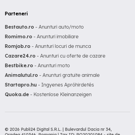
Parteneri
Bestauto.ro
- Anunturi auto/moto
Romimo.ro
- Anunturi imobiliare
Romjob.ro
- Anunturi locuri de munca
Cazare24.ro
- Anunturi cu oferte de cazare
Bestbike.ro
- Anunturi moto
Animalutul.ro
- Anunturi gratuite animale
Startapro.hu
- Ingyenes Apróhirdetés
Quoka.de
- Kostenlose Kleinanzeigen
© 2026 Publi24 Digital S.R.L. | Bulevardul Dacia nr 34,
Oradea 410346, Romania | Tax ID: RO20201084 -
site de