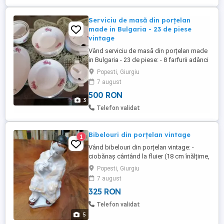
Serviciu de masă din porțelan
made in Bulgaria - 23 de piese
vintage
Vând serviciu de masă din porțelan made
in Bulgaria - 23 de piese: - 8 farfurii adânci
(22 cm diametru); - 8 farfurii plate (22 cm
Popesti, Giurgiu
diametru); - 3 castroane (19 cm, 14 cm, 12
7 august
cm diametru, 12 cm înălțime); - 1 platou
500 RON
oval (36 cm lungime, 23 cm lățime); - 1
3
supieră (20 cm diametru, 17 cm înălțime); -
Telefon validat
1 ...
Bibelouri din porțelan vintage
1
Vând bibelouri din porțelan vintage: -
ciobănaș cântând la fluier (18 cm înălțime,
Iris Cluj) - 105 lei; - căprioară cu pui (13 cm
Popesti, Giurgiu
înălțime, 11 cm lungime, Lippelsdorf,
7 august
RDG) - 105 lei; - vază cu o lebădă cu pui
325 RON
(22 cm înălțime, 13 cm lățime) - 55 lei; -
sfeșnic cu flori în relief - 55 lei; - pescăruș
Telefon validat
...
5