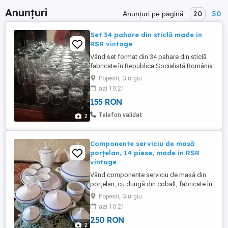
Anunțuri
20
50
Anunțuri pe pagină:
Set 34 pahare din sticlă made in
RSR vintage
Vând set format din 34 pahare din sticlă
fabricate în Republica Socialistă România:
- 12 pahare înalte pentru apă, suc sau
Popesti, Giurgiu
bere; - 12 pahare pentru vin; - 10 pahare
azi 10:21
pentru tărie. Poza este reală. PREȚUL
155 RON
ESTE FIX. DECI ESTE ȘI PRIMUL ȘI
ULTIMUL ȘI CARE VRETI VOI. NU VENIȚI
Telefon validat
2
CU OFERTE SUB 155 DE LEI ...
Componente serviciu de masă
porțelan, 14 piese, made in RSR
vintage
Vând componente serviciu de masă din
porțelan, cu dungă din cobalt, fabricate în
Republica Socialistă România - 14 piese: -
Popesti, Giurgiu
2 ceainice (9 cm diametru, 26 cm înălțime);
azi 10:21
- 1 platou oval mare (40 cm lungime, 27
250 RON
cm lățime); - 1 supieră (22 cm diametru, 24
2