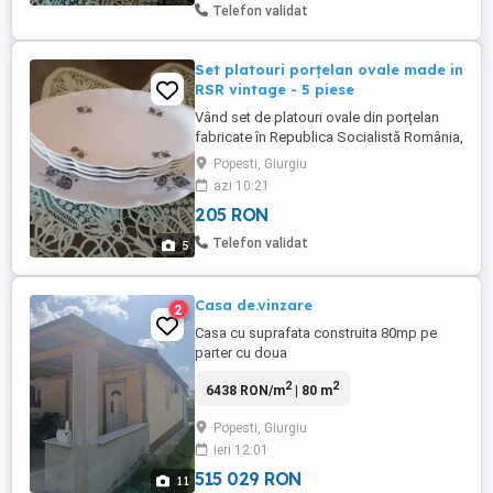
cm înălțime); - 2 sosiere mari (13 cm
Telefon validat
diametru, ...
Set platouri porțelan ovale made in
RSR vintage - 5 piese
Vând set de platouri ovale din porțelan
fabricate în Republica Socialistă România,
la ARPO Curtea de Argeș - 5 piese: - 1
Popesti, Giurgiu
platou mare (41 cm lungime, 25 cm
azi 10:21
lățime); - 4 platouri mici (27 cm lungime,
205 RON
17 cm lățime). Unul din cele 4 platouri mici
are o mică ciobitură pe margine. Pozele
Telefon validat
5
sunt reale. PREȚUL ...
Casa de.vinzare
2
Casa cu suprafata construita 80mp pe
parter cu doua
dormitoare,sufragerie,camera
2
2
6438 RON/m
| 80 m
birou,baie,bucatarie mare.Suprafata teren
720mp.Casa beneficiaza de curent
Popesti, Giurgiu
electic,centrala gaz pe butelii,put
ieri 12:01
forat,fosa septica,internet digi,aer
conditionat,camere video.Zona
515 029 RON
11
ffrumoasa,cu multa liniste.