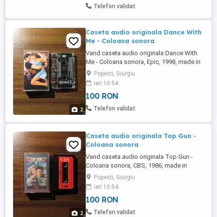
Telefon validat
Caseta audio originala Dance With
Me - Coloana sonora
Vand caseta audio originala Dance With
Me - Coloana sonora, Epic, 1998, made in
Holland. Pozele sunt reale. PRETUL ESTE
Popesti, Giurgiu
FIX. NU MA INTERESEAZA SCHIMBURI!
ieri 10:54
Pretul afisat nu include transportul. Trimit
100 RON
in tara cu Fan Courier doar cu plata in
avans in cont bancar (Banca Transilvania)
Telefon validat
2
a costurilor de ...
Caseta audio originala Top Gun -
Coloana sonora
Vand caseta audio originala Top Gun -
Coloana sonora, CBS, 1986, made in
Holland, banda CrO2. Pozele sunt reale.
Popesti, Giurgiu
PRETUL ESTE FIX. NU MA INTERESEAZA
ieri 10:54
SCHIMBURI! Pretul afisat nu include
100 RON
transportul. Trimit in tara cu Fan Courier
doar cu plata in avans in cont bancar
Telefon validat
2