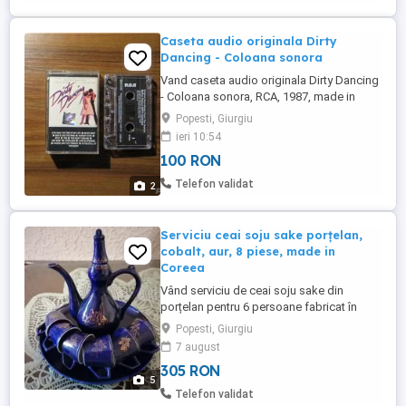
Caseta audio originala Dirty
Dancing - Coloana sonora
Vand caseta audio originala Dirty Dancing
- Coloana sonora, RCA, 1987, made in
Holland, banda CrO2. Pozele sunt reale.
Popesti, Giurgiu
PRETUL ESTE FIX. NU MA INTERESEAZA
ieri 10:54
SCHIMBURI! Pretul afisat nu include
100 RON
transportul. Trimit in tara cu Fan Courier
doar cu plata in avans in cont bancar
Telefon validat
2
(Banca Transilvania) a costurilor ...
Serviciu ceai soju sake porțelan,
cobalt, aur, 8 piese, made in
Coreea
Vând serviciu de ceai soju sake din
porțelan pentru 6 persoane fabricat în
Coreea - 8 de piese: - 1 ceainic (8 cm
Popesti, Giurgiu
diametru, 22 cm înălțime); - 6 cești pentru
7 august
ceai soju sake (5,5 cm diametru, 5 cm
305 RON
înălțime); - 1 platou rotund (23 cm
5
diametru). Pozele sunt reale. PREȚUL
Telefon validat
ESTE FIX. DECI ESTE ȘI PRIMUL ...