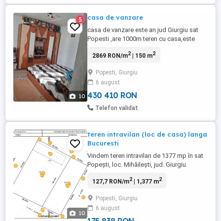
casa de vanzare
5
casa de vanzare este an jud Giurgiu sat
Popesti ,are 1000m teren cu casa,este
compartimentata 3 dormitoare ,2 livinguri
2
2
2869 RON/m
| 150 m
,baie cu apa calda la boiler
electric,bucatarie si camera tehnica unde
Popesti, Giurgiu
este si centrala pe peleti , fosa septica
6 august
ecologica se scoate o data pe
an,conducta de gaze an fata porti, actele
430 410 RON
10
...
Telefon validat
teren intravilan (loc de casa) langa
Bucuresti
Vindem teren intravilan de 1377 mp în sat
Popești, loc. Mihăilești, jud. Giurgiu.
Terenul este între case, are gard, 30 ml la
2
2
127,7 RON/m
| 1,377 m
stradă și cca 45 ml adâncime, iar ca
utilități are put forat la 25 ml, curent pe
Popesti, Giurgiu
strada, gaz pe str. Sondei. Pe teren se afla
6 august
un garaj din beton, pomi fructiferi tineri și
10
vita ...