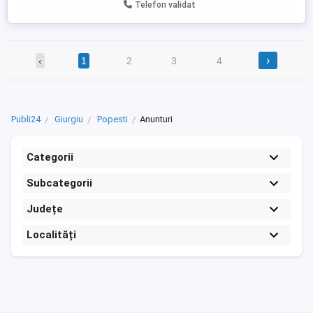
Telefon validat
›
‹
1
2
3
4
Publi24
Giurgiu
Popesti
Anunturi
Categorii
Subcategorii
Județe
Localități