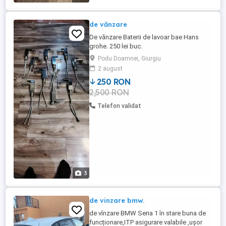
de vănzare
De vănzare Baterii de lavoar bae Hans
grohe. 250 lei buc.
Podu Doamnei, Giurgiu
2 august
250 RON
2,500 RON
Telefon validat
3
de vinzare bmw.
de vînzare BMW Seria 1 în stare buna de
funcționare,ITP asigurare valabile ,ușor