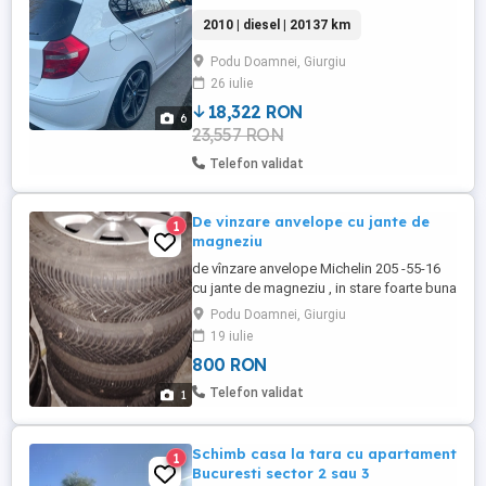
zgăriată p pe partea dreaptă ,conform
2010 | diesel | 20137 km
traficului ,se poate vedea în poze.masina
este adusă din Italia, este zgăriată pe
Podu Doamnei, Giurgiu
partea dreaptă în parcare,mașina arată
26 iulie
foarte bine și este întreținută schimbat
totul la timp ulei,discuri ...
18,322 RON
6
23,557 RON
Telefon validat
De vinzare anvelope cu jante de
1
magneziu
de vînzare anvelope Michelin 205 -55-16
cu jante de magneziu , in stare foarte buna
, M+S
Podu Doamnei, Giurgiu
19 iulie
800 RON
Telefon validat
1
Schimb casa la tara cu apartament
1
Bucuresti sector 2 sau 3