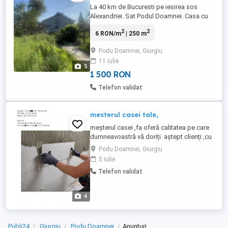
La 40 km de Bucuresti pe iesirea sos
Alexandriei. Sat Podul Doamnei. Casa cu
etaj la tara de aproximativ 230 mp parter si
2
2
6 RON/m
| 250 m
mansarda 150 neterminata, cu teren de
1200 mp. Bucatarie de 80 mp, 3
Podu Doamnei, Giurgiu
dormitoare, living mare, 2 bai, camara.
11 iulie
Pomi fructiferi, flori, loc pentru gradina de
5
legume cu picuratori. Magazie ...
1 500 RON
Telefon validat
mesterul casei tale,
meșterul casei ,fa oferă calitatea pe care
dumneavoastră vă doriți. aștept clienți ,cu
proiecte Case ,apartamente ,etc.
Podu Doamnei, Giurgiu
Seriozitate maximă. .
5 iulie
Telefon validat
4
Publi24
Giurgiu
Podu Doamnei
Anunturi