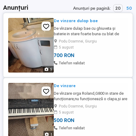
Anunțuri
20
50
Anunțuri pe pagină:
De vinzare dulap bae
De vînzare dulap bae cu ghiuveta și
baterie in stare foarte buna cu blat de
marmura
Podu Doamnei, Giurgiu
5 august
700 RON
Telefon validat
5
De vinzare
De vînzare orga Roland,G800 in stare de
funcționare,nu funcționează o clapa,și are
lipsa un buton de la upper variation.pret
Podu Doamnei, Giurgiu
500 lei
5 august
500 RON
Telefon validat
1