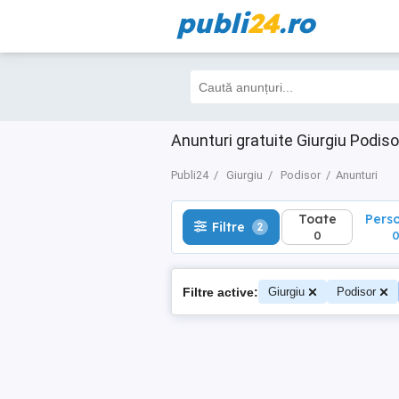
publi
24
.ro
Toate
Perso
Filtre
2
0
0
Anunturi gratuite Giurgiu Podiso
Publi24
Giurgiu
Podisor
Anunturi
Toate
Pers
Filtre
2
0
Filtre active:
Giurgiu
Podisor