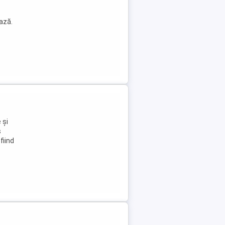
ază.
 și
s
fiind