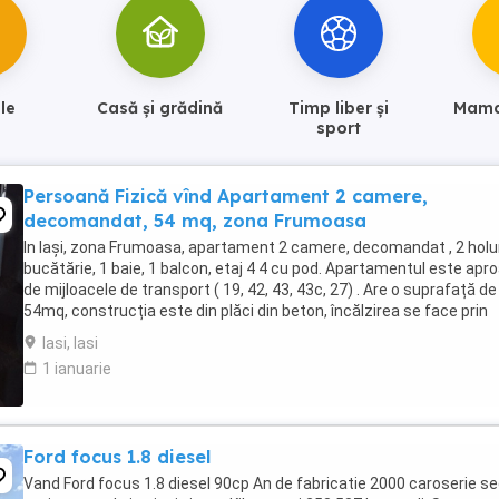
le
Casă și grădină
Timp liber și
Mama 
sport
Persoană Fizică vînd Apartament 2 camere,
decomandat, 54 mq, zona Frumoasa
In Iași, zona Frumoasa, apartament 2 camere, decomandat , 2 holur
bucătărie, 1 baie, 1 balcon, etaj 4 4 cu pod. Apartamentul este apr
de mijloacele de transport ( 19, 42, 43, 43c, 27) . Are o suprafață de
54mq, construcția este din plăci din beton, încălzirea se face prin
centrală proprie ...
Iasi, Iasi
1 ianuarie
Ford focus 1.8 diesel
Vand Ford focus 1.8 diesel 90cp An de fabricatie 2000 caroserie s