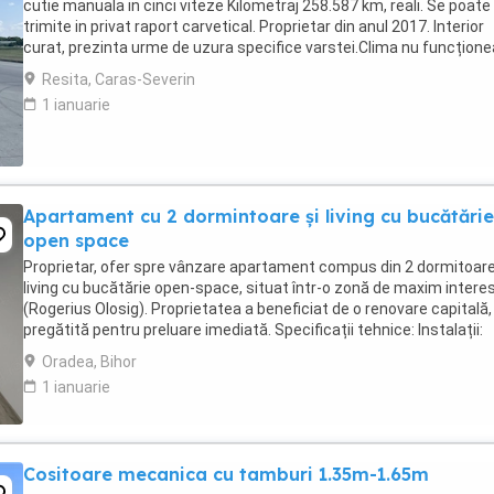
cutie manuala in cinci viteze Kilometraj 258.587 km, reali. Se poate
trimite in privat raport carvetical. Proprietar din anul 2017. Interior
curat, prezinta urme de uzura specifice varstei.Clima nu funcțione
-Inchidere centralizata -Geamuri ...
Resita, Caras-Severin
1 ianuarie
Apartament cu 2 dormintoare și living cu bucătărie
open space
Proprietar, ofer spre vânzare apartament compus din 2 dormitoare
living cu bucătărie open-space, situat într-o zonă de maxim intere
(Rogerius Olosig). Proprietatea a beneficiat de o renovare capitală, 
pregătită pentru preluare imediată. Specificații tehnice: Instalații:
Electrice și sanitare ...
Oradea, Bihor
1 ianuarie
Cositoare mecanica cu tamburi 1.35m-1.65m