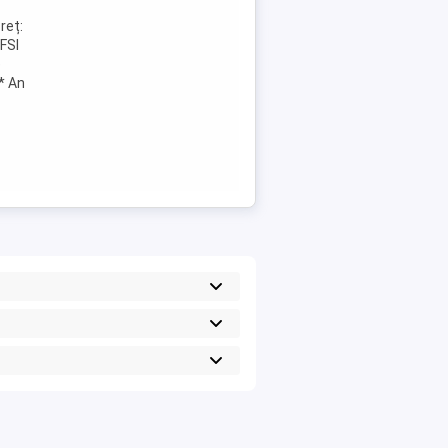
reț:
TFSI
e
 * An