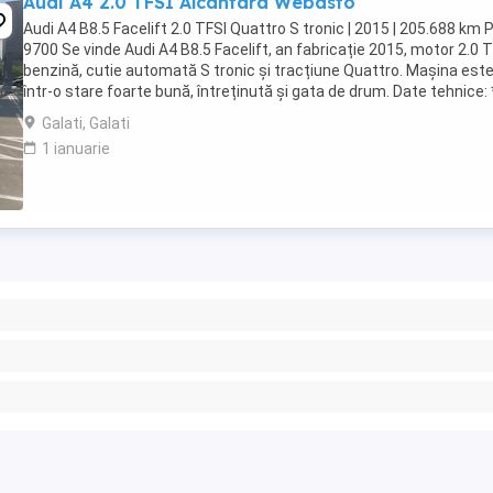
Audi A4 2.0 TFSI Alcantara Webasto
Audi A4 B8.5 Facelift 2.0 TFSI Quattro S tronic | 2015 | 205.688 km P
9700 Se vinde Audi A4 B8.5 Facelift, an fabricație 2015, motor 2.0 
benzină, cutie automată S tronic și tracțiune Quattro. Mașina est
într-o stare foarte bună, întreținută și gata de drum. Date tehnice:
fabricație: ...
Galati, Galati
1 ianuarie