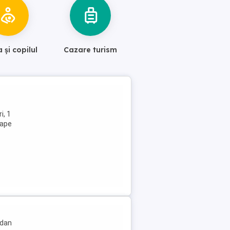
și copilul
Cazare turism
i, 1
oape
edan