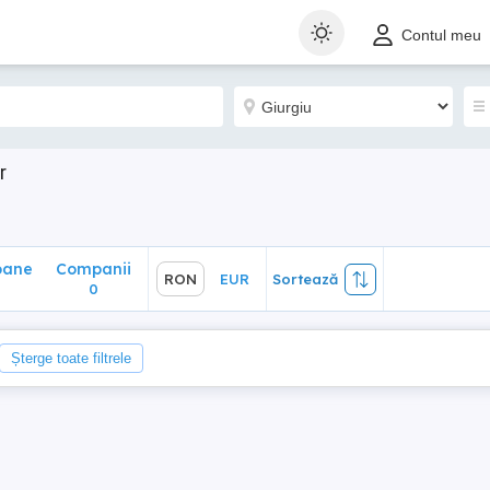
ane
Companii
RON
EUR
Sortează
Contul meu
0
r
oane
Companii
RON
EUR
Sortează
0
0
Șterge toate filtrele