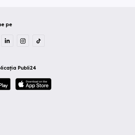
ne pe
licația Publi24