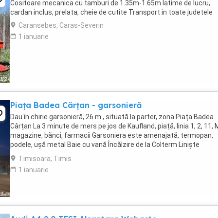
Cositoare mecanica cu tamburi de 1.35m-1.65m latime de lucru,
cardan inclus, prelata, cheie de cutite Transport in toate judetele
Caransebes, Caras-Severin
1 ianuarie
Piața Badea Cârțan - garsonieră
Dau în chirie garsonieră, 26 m , situată la parter, zona Piața Badea
Cârțan La 3 minute de mers pe jos de Kaufland, piață, linia 1, 2, 11, 
magazine, bănci, farmacii Garsoniera este amenajată, termopan,
podele, ușă metal Baie cu vană Încălzire de la Colterm Liniște
Garsoniera este mobilată ...
Timisoara, Timis
1 ianuarie