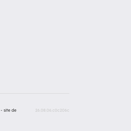
 -
site de
26.08.06.c0c206c