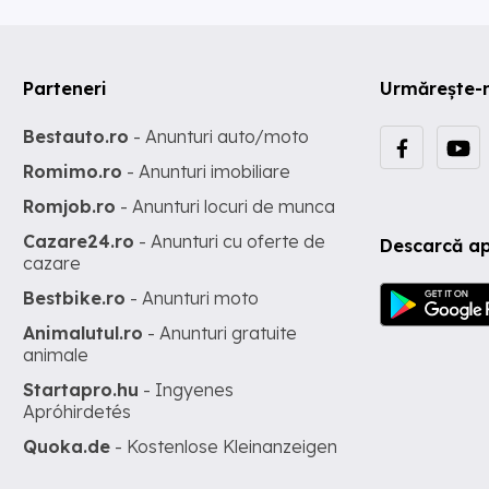
Parteneri
Urmărește-
Bestauto.ro
- Anunturi auto/moto
Romimo.ro
- Anunturi imobiliare
Romjob.ro
- Anunturi locuri de munca
Cazare24.ro
- Anunturi cu oferte de
Descarcă ap
cazare
Bestbike.ro
- Anunturi moto
Animalutul.ro
- Anunturi gratuite
animale
Startapro.hu
- Ingyenes
Apróhirdetés
Quoka.de
- Kostenlose Kleinanzeigen