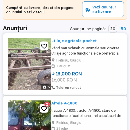
Vezi anunțuri
Cumpără cu livrare, direct din pagina
cu livrare
anunțului.
Vezi detalii
Anunțuri
20
50
Anunțuri pe pagină:
utilaje agricole pachet
Vând sau schimb cu animale sau diverse
utilaje agricole funcționale de preferat la
pachet: combinator, disc, plug,
Pietrisu, Giurgiu
semănătoare păioase, semănătoare
1 august
porumb. Preț pachet 13000 lei!
13,000 RON
16,000 RON
5
Telefon validat
Altele A-1800
2
tractor A-1800. tractor A-1800, stare de
functionare foarte buna, trei cauciucuri de
rezerva, pompe de injectie de rezerva,
Pietrisu, Giurgiu
cardan de rezerva, accept probe
29 iulie