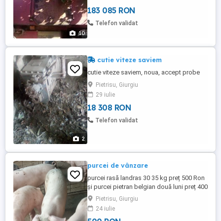
183 085 RON
Telefon validat
10
cutie viteze saviem
cutie viteze saviem, noua, accept probe
Pietrisu, Giurgiu
29 iulie
18 308 RON
Telefon validat
2
purcei de vânzare
purcei rasă landras 30 35 kg preț 500 Ron
și purcei pietran belgian două luni preț 400
ron
Pietrisu, Giurgiu
24 iulie