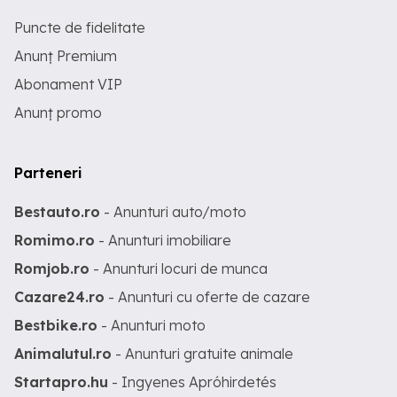
Puncte de fidelitate
Anunț Premium
Abonament VIP
Anunț promo
Parteneri
Bestauto.ro
- Anunturi auto/moto
Romimo.ro
- Anunturi imobiliare
Romjob.ro
- Anunturi locuri de munca
Cazare24.ro
- Anunturi cu oferte de cazare
Bestbike.ro
- Anunturi moto
Animalutul.ro
- Anunturi gratuite animale
Startapro.hu
- Ingyenes Apróhirdetés