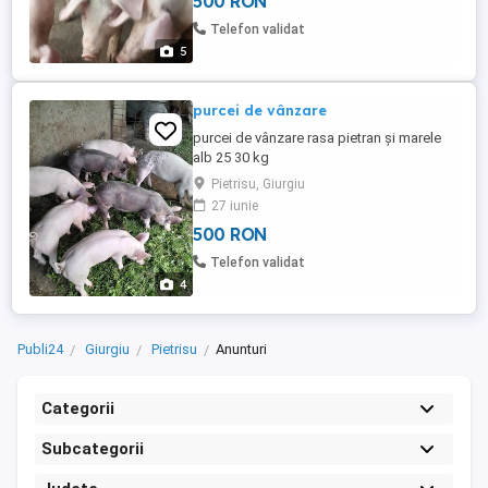
500 RON
Telefon validat
5
purcei de vânzare
purcei de vânzare rasa pietran și marele
alb 25 30 kg
Pietrisu, Giurgiu
27 iunie
500 RON
Telefon validat
4
Publi24
Giurgiu
Pietrisu
Anunturi
Categorii
Subcategorii