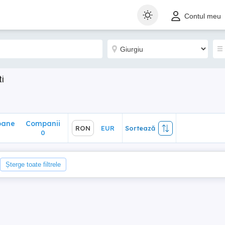
ane
Companii
RON
EUR
Sortează
Contul meu
0
i
oane
Companii
RON
EUR
Sortează
0
Șterge toate filtrele