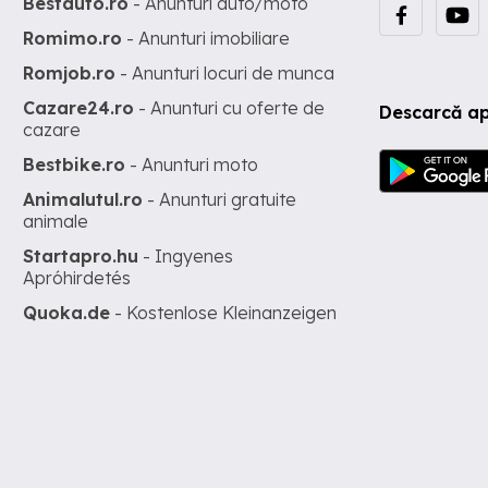
Bestauto.ro
- Anunturi auto/moto
Romimo.ro
- Anunturi imobiliare
Romjob.ro
- Anunturi locuri de munca
Cazare24.ro
- Anunturi cu oferte de
Descarcă ap
cazare
Bestbike.ro
- Anunturi moto
Animalutul.ro
- Anunturi gratuite
animale
Startapro.hu
- Ingyenes
Apróhirdetés
Quoka.de
- Kostenlose Kleinanzeigen