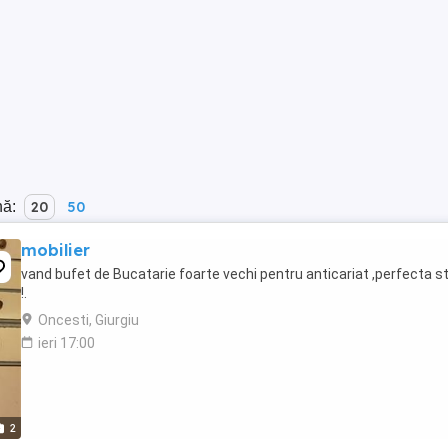
nă:
20
50
mobilier
vand bufet de Bucatarie foarte vechi pentru anticariat ,perfecta s
!.
Oncesti, Giurgiu
ieri 17:00
2