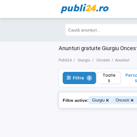
publi
24
.ro
Toate
Perso
Filtre
2
5
5
Anunturi gratuite Giurgiu Oncest
Publi24
Giurgiu
Oncesti
Anunturi
Toate
Pers
Filtre
2
5
5
Filtre active:
Giurgiu
Oncesti