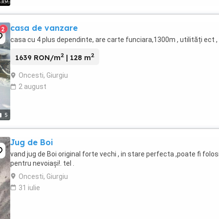
10
casa de vanzare
2
casa cu 4 plus dependinte, are carte funciara,1300m , utilități ect , 
2
2
1639 RON/m
| 128 m
Oncesti, Giurgiu
2 august
5
Jug de Boi
vand jug de Boi original forte vechi , in stare perfecta ,poate fi folos
pentru nevoiași!. tel .
Oncesti, Giurgiu
31 iulie