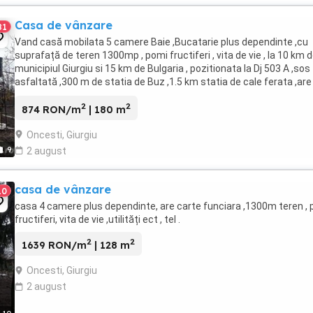
Casa de vânzare
81
Vand casă mobilata 5 camere Baie ,Bucatarie plus dependinte ,cu
suprafață de teren 1300mp , pomi fructiferi , vita de vie , la 10 km 
municipiul Giurgiu si 15 km de Bulgaria , pozitionata la Dj 503 A ,sos
asfaltată ,300 m de statia de Buz ,1.5 km statia de cale ferata ,are
fantana in curte , fosa ...
2
2
874 RON/m
| 180 m
Oncesti, Giurgiu
9
2 august
casa de vânzare
10
casa 4 camere plus dependinte, are carte funciara ,1300m teren ,
fructiferi, vita de vie ,utilități ect , tel .
2
2
1639 RON/m
| 128 m
Oncesti, Giurgiu
2 august