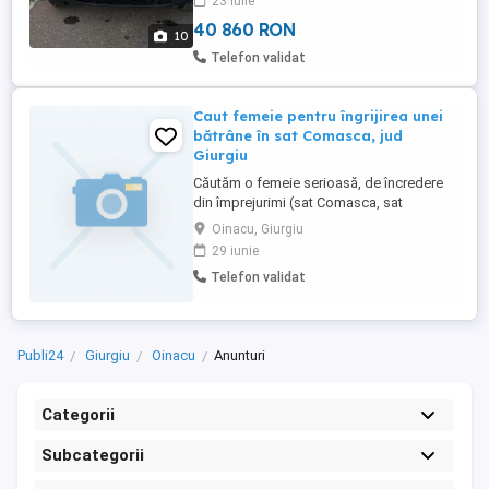
23 iulie
40 860 RON
10
Telefon validat
Caut femeie pentru îngrijirea unei
bătrâne în sat Comasca, jud
Giurgiu
Căutăm o femeie serioasă, de încredere
din împrejurimi (sat Comasca, sat
Braniștea sau comuna Oinacu), pentru
Oinacu, Giurgiu
îngrijirea unei bătrâne în satul Comasca.
29 iunie
Atribuții principale: Servirea mesei,
Telefon validat
îngrijirea corporală zilnică si administrarea
tratamentului medicamentos prescris.
Programul de lucru, sarcinile ...
Publi24
Giurgiu
Oinacu
Anunturi
Categorii
Subcategorii