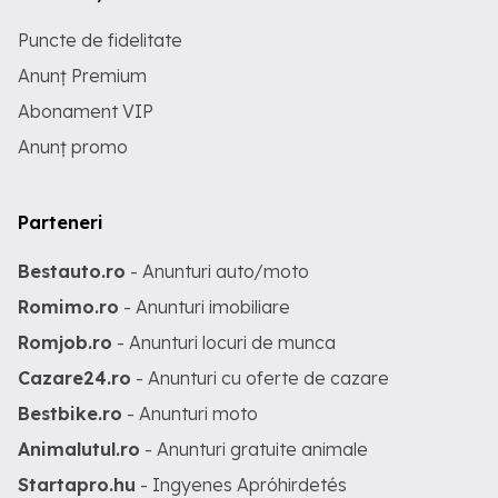
Puncte de fidelitate
Anunț Premium
Abonament VIP
Anunț promo
Parteneri
Bestauto.ro
- Anunturi auto/moto
Romimo.ro
- Anunturi imobiliare
Romjob.ro
- Anunturi locuri de munca
Cazare24.ro
- Anunturi cu oferte de cazare
Bestbike.ro
- Anunturi moto
Animalutul.ro
- Anunturi gratuite animale
Startapro.hu
- Ingyenes Apróhirdetés