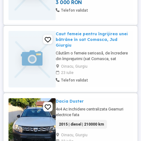
3 000 RON
220 litri
Telefon validat
Caut femeie pentru îngrijirea unei
bătrâne în sat Comasca, Jud
Giurgiu
Căutăm o femeie serioasă, de încredere
din împrejurimi (sat Comasca, sat
Braniștea sau comuna Oinacu), pentru
Oinacu, Giurgiu
îngrijirea unei bătrâne în satul Comasca.
23 iulie
Atribuții principale: Servirea mesei,
Telefon validat
îngrijirea corporală zilnică si administrarea
tratamentului medicamentos prescris.
Programul de lucru, sarcinile ...
Dacia Duster
4x4 Ac Inchidere centralizata Geamuri
electrice fata
2015 | diesel | 210000 km
Oinacu, Giurgiu