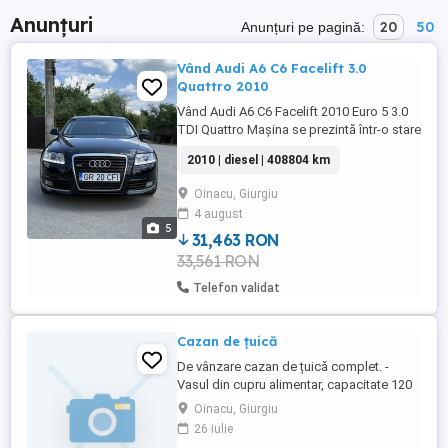
Anunțuri
20
50
Anunțuri pe pagină:
Vând Audi A6 C6 Facelift 3.0
Quattro 2010
Vând Audi A6 C6 Facelift 2010 Euro 5 3.0
TDI Quattro Mașina se prezintă într-o stare
bună de funcționare fără nici un defect .
2010 | diesel | 408804 km
DPF Activ cu tine curate . Acte Valabile ,
sunt proprietar (impozit platit) Cutie
Oinacu, Giurgiu
automată schimbă foarte bine(recent
4 august
schimbat ulei+filtru) -Faruri automate cu
5
Bi-xenon și ...
31,463 RON
33,561 RON
Telefon validat
Cazan de țuică
De vânzare cazan de țuică complet. -
Vasul din cupru alimentar, capacitate 120
litri - Capac din cupru alimentar - Țeava de
Oinacu, Giurgiu
legătură, 2 buc, una din cupru, una din inox
26 iulie
- Serpentina din inox -Racitor, capacitate