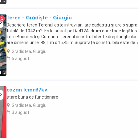
1
Teren - Grădiște - Giurgiu
1
Descriere teren Terenul este intravilan, are cadastru și are o supr
totală de 1042 m2. Este situat pe DJ412A, drum care face legătur
între București și Comana. Terenul construibil este dreptunghiular 
are dimensiunile: 48,1 m x 15,45 m Suprafața construibilă este de 
m2. Există un drum ...
Gradistea, Giurgiu
5 august
1
cazan lemn37kv
stare buna de functionare
Gradistea, Giurgiu
3 august