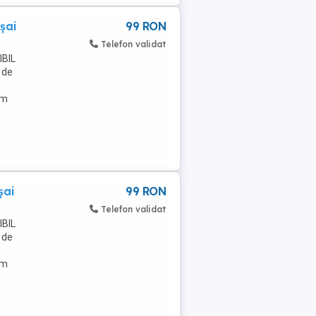
șai
99 RON
Telefon validat
IBIL
 de
em
șai
99 RON
Telefon validat
IBIL
 de
em