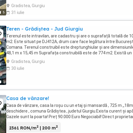
Gradistea, Giurgiu
5
31 iulie
Teren - Grădiștea - Jud Giurgiu
Terenul este intravilan, are cadastru și are o suprafață totală de 
m2. Este situat pe DJ412A, drum care face legătura între București
Comana. Terenul construibil este dreptunghiular și are dimensiunil
48,1 m x 15,45 m Suprafața construibilă este de 774 m2. Există un
drum de acces privat ...
Gradistea, Giurgiu
30 iulie
1
Casa de vânzare!
Casa de vânzare, casa la roșu cu un etaj și mansardă , 725 m ,,18m
deschidere , comuna Grădiștea , judetul Giurgiu.Exista curent și apă
Gazele sunt la poarta! Preț 90.000 Euro Negociabil! Direct proprietar
2
2
2361 RON/m
| 200 m