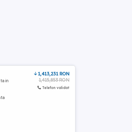
1,413,231 RON
1,415,853 RON
ta in
Telefon validat
ata