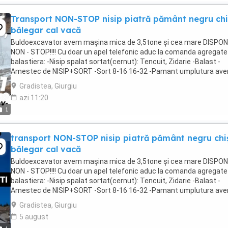
Transport NON-STOP nisip piatră pământ negru chi
bălegar cal vacă
Buldoexcavator avem mașina mica de 3,5tone și cea mare DISPON
NON - STOP!!!! Cu doar un apel telefonic aduc la comanda agregate
balastiera: -Nisip spalat sortat(cernut): Tencuit, Zidarie -Balast -
Amestec de NISIP+SORT -Sort 8-16 16-32 -Pamant umplutura av
bălegar, de vaca,de cal,de ...
Gradistea, Giurgiu
azi 11:20
1
transport NON-STOP nisip piatră pământ negru chi
bălegar cal vacă
Buldoexcavator avem mașina mica de 3,5tone și cea mare DISPON
NON - STOP!!!! Cu doar un apel telefonic aduc la comanda agregate
balastiera: -Nisip spalat sortat(cernut): Tencuit, Zidarie -Balast -
Amestec de NISIP+SORT -Sort 8-16 16-32 -Pamant umplutura av
bălegar, de vaca,de cal,de ...
Gradistea, Giurgiu
5 august