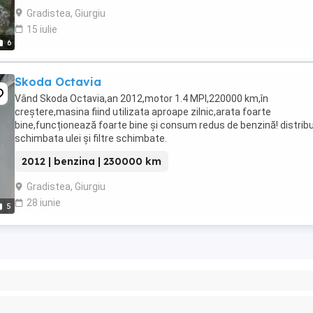
Gradistea, Giurgiu
15 iulie
6
Skoda Octavia
Vând Skoda Octavia,an 2012,motor 1.4 MPI,220000 km,în
creștere,masina fiind utilizata aproape zilnic,arata foarte
bine,funcționează foarte bine și consum redus de benzină! distribu
schimbata ulei și filtre schimbate.
2012 | benzina | 230000 km
Gradistea, Giurgiu
28 iunie
5