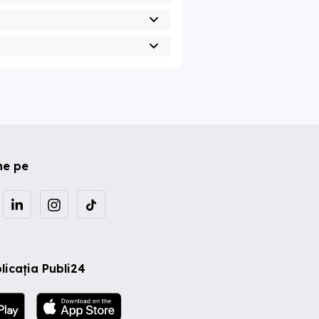
ne pe
licația Publi24