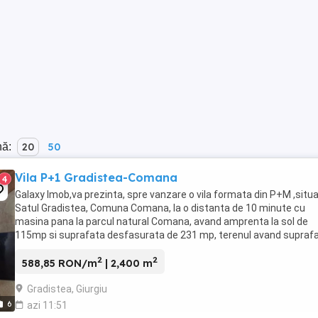
nă:
20
50
Vila P+1 Gradistea-Comana
4
Galaxy Imob,va prezinta, spre vanzare o vila formata din P+M ,situa
Satul Gradistea, Comuna Comana, la o distanta de 10 minute cu
masina pana la parcul natural Comana, avand amprenta la sol de
115mp si suprafata desfasurata de 231 mp, terenul avand supraf
de 2400mp, de asemenea in curte regasim ...
2
2
588,85 RON/m
| 2,400 m
Gradistea, Giurgiu
6
azi 11:51