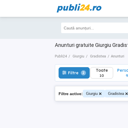
publi
24
.ro
Toate
Perso
Filtre
2
10
9
Anunturi gratuite Giurgiu Gradis
Publi24
Giurgiu
Gradistea
Anunturi
Toate
Pers
Filtre
2
10
9
Filtre active:
Giurgiu
Gradistea