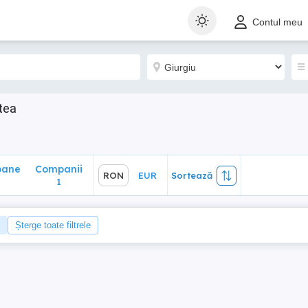
ane
Companii
RON
EUR
Sortează
Contul meu
1
tea
oane
Companii
RON
EUR
Sortează
1
Șterge toate filtrele