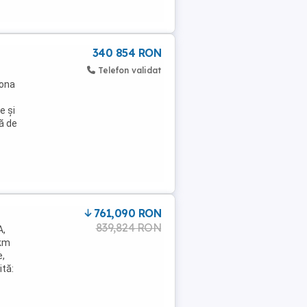
340 854 RON
Telefon validat
iona
e și
ță de
761,090 RON
839,824 RON
A,
 km
e,
ită: