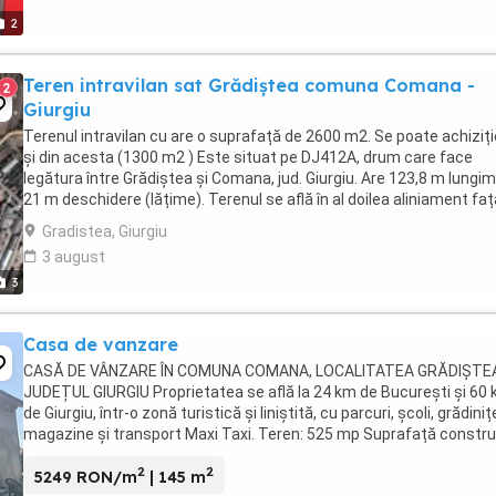
2
Teren intravilan sat Grădiștea comuna Comana -
2
Giurgiu
Terenul intravilan cu are o suprafață de 2600 m2. Se poate achiziț
și din acesta (1300 m2 ) Este situat pe DJ412A, drum care face
legătura între Grădiștea și Comana, jud. Giurgiu. Are 123,8 m lungim
21 m deschidere (lățime). Terenul se află în al doilea aliniament fa
drumul județean. ...
Gradistea, Giurgiu
3 august
3
Casa de vanzare
CASĂ DE VÂNZARE ÎN COMUNA COMANA, LOCALITATEA GRĂDIȘTE
JUDEȚUL GIURGIU Proprietatea se află la 24 km de București și 60
de Giurgiu, într-o zonă turistică și liniștită, cu parcuri, școli, grădiniț
magazine și transport Maxi Taxi. Teren: 525 mp Suprafață constru
145 mp Casă P+M, cu acces ...
2
2
5249 RON/m
| 145 m