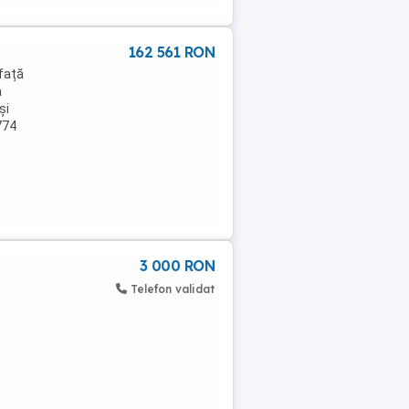
162 561 RON
afață
a
și
774
3 000 RON
Telefon validat