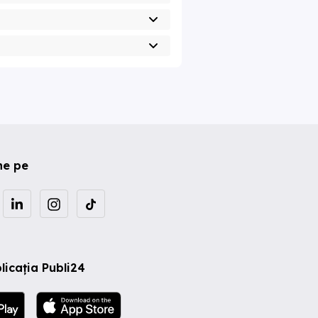
ne pe
licația Publi24