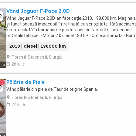
Vând Jaguar F-Pace 2.0D
Vând Jaguar F-Pace 2.0D, an fabricație 2018, 198.000 km. Mașina a
și funcționează impecabil, întreținută cu seriozitate, fără accident
Înmatriculată în România se poate vinde cu factură și se deduce 
ul Detalii tehnice: - Motor 2.0 diesel 180 CP - Cutie automată - Nor
Euro 6D-Temp - ...
2018 | diesel | 198000 km
Floresti-Stoenesti, Giurgiu
26 iulie
10
Pălărie de Piele
1
Vând pălărie din piele de Taur de origine Spania,
Floresti-Stoenesti, Giurgiu
24 iulie