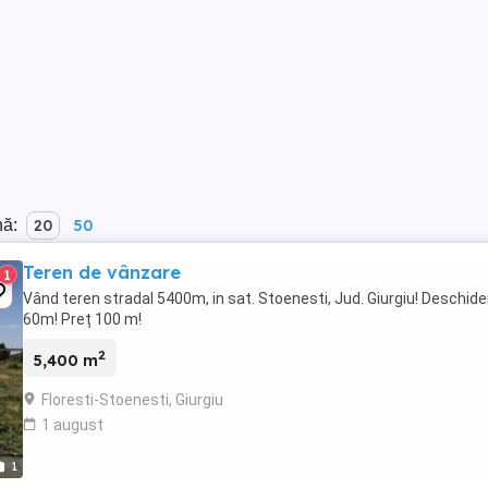
nă:
20
50
Teren de vânzare
1
Vând teren stradal 5400m, in sat. Stoenesti, Jud. Giurgiu! Deschide
60m! Preț 100 m!
2
5,400 m
Floresti-Stoenesti, Giurgiu
1 august
1