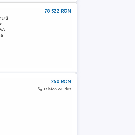
78 522 RON
rată
e.
TVA-
ma
250 RON
Telefon validat