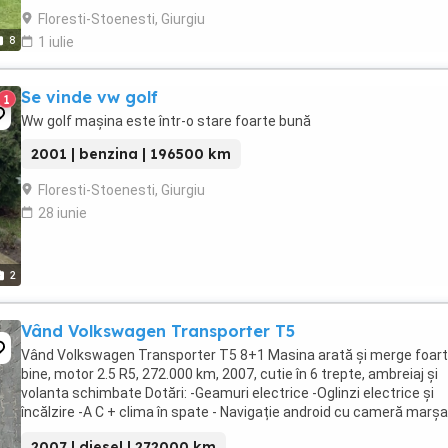
Floresti-Stoenesti, Giurgiu
8
1 iulie
Se vinde vw golf
1
Ww golf mașina este într-o stare foarte bună
2001 | benzina | 196500 km
Floresti-Stoenesti, Giurgiu
28 iunie
2
Vând Volkswagen Transporter T5
Vând Volkswagen Transporter T5 8+1 Masina arată și merge foar
bine, motor 2.5 R5, 272.000 km, 2007, cutie în 6 trepte, ambreiaj și
volanta schimbate Dotări: -Geamuri electrice -Oglinzi electrice și
încălzire -A C + clima în spate - Navigație android cu cameră marșar
Cauciucuri C 4season ...
2007 | diesel | 272000 km