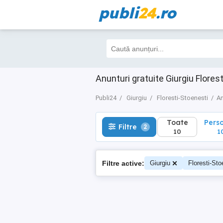
publi
24
.ro
Toate
Perso
Filtre
2
10
10
Anunturi gratuite Giurgiu Flores
Publi24
Giurgiu
Floresti-Stoenesti
An
Toate
Pers
Filtre
2
10
1
Filtre active:
Giurgiu
Floresti-Sto