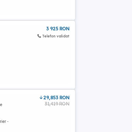
3 925 RON
Telefon validat
29,853 RON
31,419 RON
te
ier -