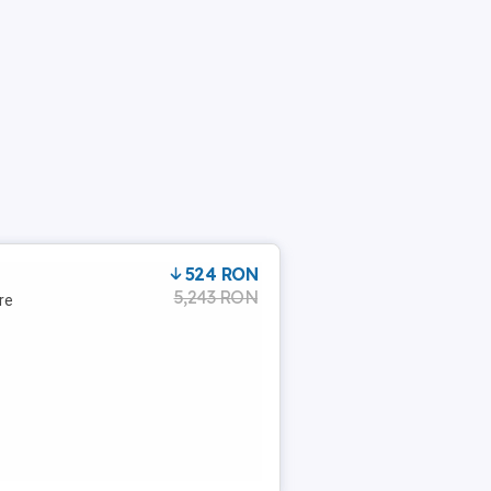
524 RON
5,243 RON
re