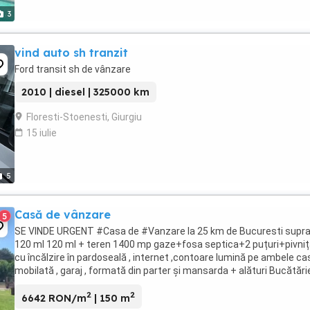
3
vind auto sh tranzit
Ford transit sh de vânzare
2010 | diesel | 325000 km
Floresti-Stoenesti, Giurgiu
15 iulie
5
Casă de vânzare
5
SE VINDE URGENT #Casa de #Vanzare la 25 km de Bucuresti supr
120 ml 120 ml + teren 1400 mp gaze+fosa septica+2 puțuri+pivnița
cu încălzire în pardoseală , internet ,contoare lumină pe ambele cas
mobilată , garaj , formată din parter și mansarda + alături Bucătări
vara ...
2
2
6642 RON/m
| 150 m