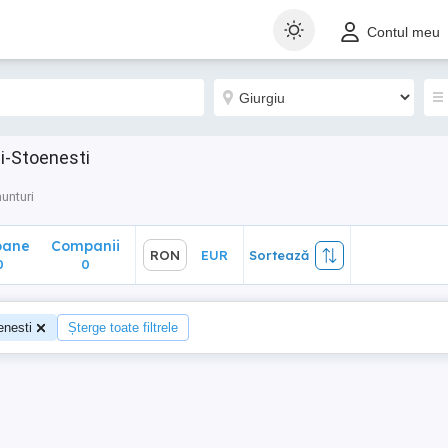
ane
Companii
RON
EUR
Sortează
Contul meu
0
ti-Stoenesti
unturi
oane
Companii
RON
EUR
Sortează
0
0
enesti
Șterge toate filtrele