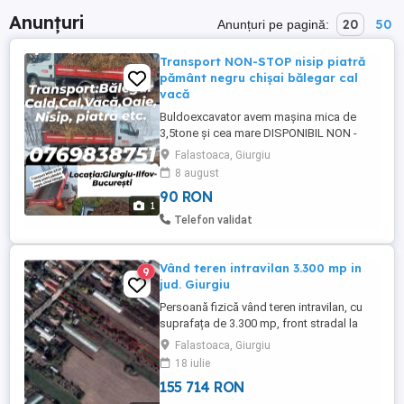
Anunțuri
20
50
Anunțuri pe pagină:
Transport NON-STOP nisip piatră
pământ negru chișai bălegar cal
vacă
Buldoexcavator avem mașina mica de
3,5tone și cea mare DISPONIBIL NON -
STOP!!!! Cu doar un apel telefonic aduc la
Falastoaca, Giurgiu
comanda agregate de balastiera: -Nisip
8 august
spalat sortat(cernut): Tencuit, Zidarie -
90 RON
Balast -Amestec de NISIP+SORT -Sort 8-
1
16 16-32 -Pamant umplutura avem bălegar,
Telefon validat
de vaca,de cal,de ...
Vând teren intravilan 3.300 mp in
9
jud. Giurgiu
Persoană fizică vând teren intravilan, cu
suprafața de 3.300 mp, front stradal la
ambele capete de 13 ml, cu posibilitatea
Falastoaca, Giurgiu
de legare la electricitate cât și la apă
18 iulie
curentă. Terenul este în satul Falaștoaca,
155 714 RON
comuna Comana, Județul Giurgiu la 35 km