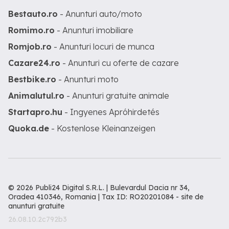
Bestauto.ro
- Anunturi auto/moto
Romimo.ro
- Anunturi imobiliare
Romjob.ro
- Anunturi locuri de munca
Cazare24.ro
- Anunturi cu oferte de cazare
Bestbike.ro
- Anunturi moto
Animalutul.ro
- Anunturi gratuite animale
Startapro.hu
- Ingyenes Apróhirdetés
Quoka.de
- Kostenlose Kleinanzeigen
© 2026 Publi24 Digital S.R.L. | Bulevardul Dacia nr 34,
Oradea 410346, Romania | Tax ID: RO20201084 -
site de
anunturi gratuite
26.08.10.2c792b3