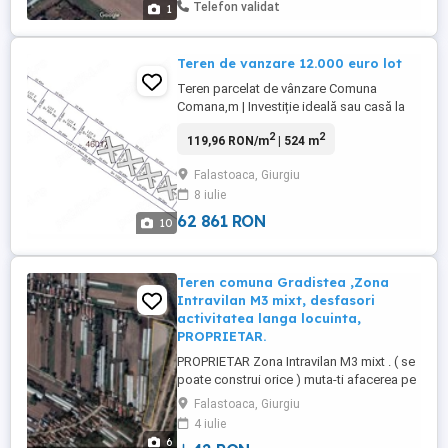
de București.
Telefon validat
1
Teren de vanzare 12.000 euro lot
Teren parcelat de vânzare Comuna
Comana,m | Investiție ideală sau casă la
natură Vă propunem spre vânzare teren
2
2
119,96 RON/m
| 524 m
parcelat, disponibile 4 loturi, cu drum de
acces pietruit, situat în comuna Comana,
Falastoaca, Giurgiu
Sat Falastoaca, într-o zonă liniștită, cu aer
8 iulie
curat și acces rapid către București.
Suprafață optimă ...
62 861 RON
10
Teren comuna Gradistea ,Zona
Intravilan M3 mixt, desfasori
activitatea langa locuinta,
PROPRIETAR.
PROPRIETAR Zona Intravilan M3 mixt . ( se
poate construi orice ) muta-ti afacerea pe
proprietatea ta. Teren 15.000m2 , 3 loturi ,
Falastoaca, Giurgiu
6000+m, 5000+m, 3000+m ,se pot vinde si
4 iulie
separat , E posibil sa le impartim in loturi
6