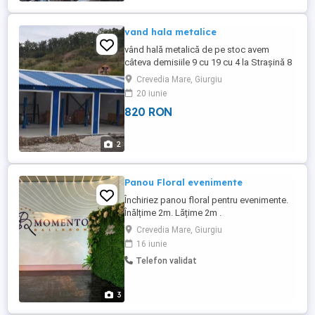
vand hala metalice
vând hală metalică de pe stoc avem
câteva demisiile 9 cu 19 cu 4 la Strașină 8
cu 13 la Strașină 12 cu 20 la Strașină mai
Crevedia Mare, Giurgiu
mult de la numărul de telefon
20 iunie
820 RON
2
Panou Floral evenimente
Închiriez panou floral pentru evenimente.
Înălțime 2m. Lățime 2m .
Crevedia Mare, Giurgiu
16 iunie
Telefon validat
3