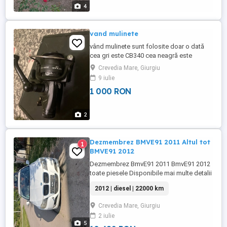
4
vand mulinete
vând mulinete sunt folosite doar o dată
cea gri este CB340 cea neagră este
HFL4000
Crevedia Mare, Giurgiu
9 iulie
1 000 RON
2
Dezmembrez BMVE91 2011 Altul tot
1
BMVE91 2012
Dezmembrez BmvE91 2011 BmvE91 2012
toate piesele Disponibile mai multe detalii
la nr de telefon
2012 | diesel | 22000 km
Crevedia Mare, Giurgiu
2 iulie
5