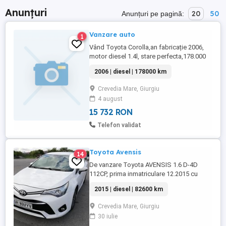
Anunțuri
20
50
Anunțuri pe pagină:
Vanzare auto
1
Vând Toyota Corolla,an fabricație 2006,
motor diesel 1.4l, stare perfecta,178.000
km, primul proprietar cu anvelope iarna și
2006 | diesel | 178000 km
vara , camera video auto fata și
spate,prelata, ITP ,asigurare, rovinieta
Crevedia Mare, Giurgiu
toate valabile un an,preț 3000 euro.
4 august
15 732 RON
Telefon validat
Toyota Avensis
14
De vanzare Toyota AVENSIS 1.6 D-4D
112CP, prima inmatriculare 12.2015 cu
72.350 KM reali (in ușoară crestere)
2015 | diesel | 82600 km
DOTARI : *Sistem MultiMedia color
Toyota Touch ( TouchScreen) *Camera
Crevedia Mare, Giurgiu
pentru mersul cu spatele *Scaune fata
30 iulie
incalzite *Pilot automat cu limitator de