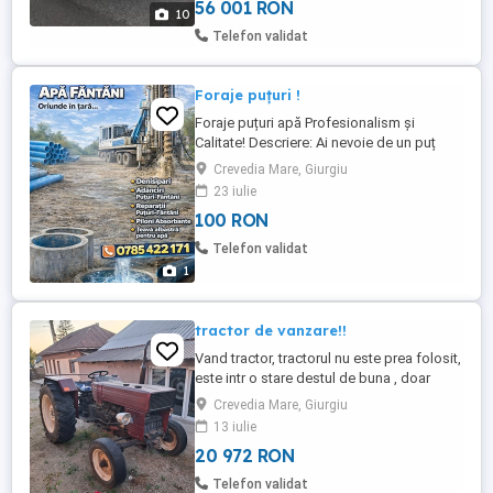
viteza *Lane Assist *Toyota pre-crash
56 001 RON
10
alertare ...
Telefon validat
Foraje puțuri !
Foraje puțuri apă Profesionalism și
Calitate! Descriere: Ai nevoie de un puț
pentru apă curată și sigură? Oferim
Crevedia Mare, Giurgiu
servicii de foraje puțuri pentru uz casnic,
23 iulie
irigații și industrie, decolmatări prelungiri ,
100 RON
denisipari adaptate nevoilor tale!
Adâncime: 0 35 metri Diametre
Telefon validat
disponibile: 160, 200, 250, mm Tipuri ...
1
tractor de vanzare!!
Vand tractor, tractorul nu este prea folosit,
este intr o stare destul de buna , doar
cauciucurile sunt uzate dar merge sa ti
Crevedia Mare, Giurgiu
faci treaba cu el !
13 iulie
20 972 RON
Telefon validat