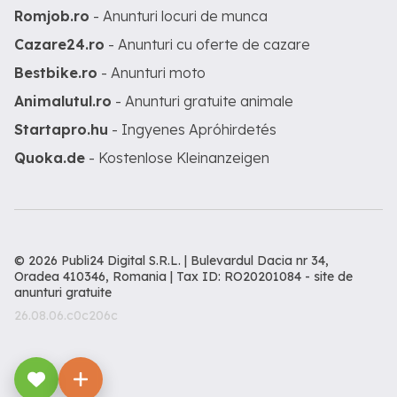
Romjob.ro
- Anunturi locuri de munca
Cazare24.ro
- Anunturi cu oferte de cazare
Bestbike.ro
- Anunturi moto
Animalutul.ro
- Anunturi gratuite animale
Startapro.hu
- Ingyenes Apróhirdetés
Quoka.de
- Kostenlose Kleinanzeigen
© 2026 Publi24 Digital S.R.L. | Bulevardul Dacia nr 34,
Oradea 410346, Romania | Tax ID: RO20201084 -
site de
anunturi gratuite
26.08.06.c0c206c