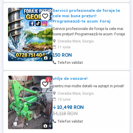
Servicii profesionale de foraje la
cele mai bune prețuri!
Programează-te acum: Foraj
Servicii profesionale de foraje la cele mai
bune prețuri! Programează-te acum: Foraje
puțuri apă rapid și eficient Denisipări și
Crevedia Mare, Giurgiu
adânciri puțuri Piloni de susținere & foraje
11 iunie
absorbante Decolmătări și construcții
150 RON
cămine de puțuri Lucrăm cu echipamente
1
moderne și oferim garanție pentru ...
Telefon validat
utilje de vanzare!
1
pentru mai multe detalii va aștept in privat!
Crevedia Mare, Giurgiu
10 iunie
10,498 RON
34,118 RON
Telefon validat
4