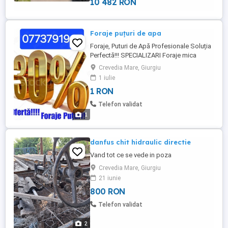
10 482 RON
Foraje puțuri de apa
Foraje, Puturi de Apă Profesionale Soluția
Perfectă!!! SPECIALIZARI Foraje mica
adancime Foraje mare adancime
Crevedia Mare, Giurgiu
Denisipari si decolmatari Mentenanta
1 iulie
foraje Foraj piloni Foraje absorbante
1 RON
Foraje de Apă Profesionale Soluția
Perfectă pentru Apă Curată! Ai nevoie de
Telefon validat
un puț de apă fiabil? Cauți o echipă ...
1
danfus chit hidraulic directie
Vand tot ce se vede in poza
Crevedia Mare, Giurgiu
21 iunie
800 RON
Telefon validat
2