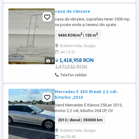
casa de vânzare
casa de vânzare, suprafata teren 3500 mp.
se poate vinde și terenul din spate .
2
2
9460 RON/m
| 150 m
Bolintin-Vale, Giurgiu
ieri 12:21
1,418,958 RON
3
1,471,512 RON
Telefon validat
Mercedes E 250 Break 2.2 cdi-
biturbo ,2013
Vand Mercedes E Klasse 250,an 2013,
motor 2,2 cdi, biturbo-204 CP, CV
automata 7G, Km 350000. Distributie
2013 | diesel | 350000 km
schimbata la 300000 Km + injectoare noi.
Masina arata si functioneaza perfect- nu
Bolintin-Vale, Giurgiu
necesita investitii. Mai multe detalii la
ieri 09:45
telefon