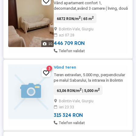
Vând apartament confort 1,
decomandat,având 3 camere ( living, două
dormitoare, baie și bucătărie, debara,
2
2
6872 RON/m
| 65 m
balcon închis cu termopane), cu suprafața
de 65 mp, situat central , în oraș Bolintin
Bolintin-Vale, Giurgiu
Vale, județul Giurgiu, bloc BCR, etaj 1din 4.
azi 07:28
Dotari: izolatie exterioară (blocul reabilitat
termic) geamuri ...
446 709 RON
10
Telefon validat
Vând teren
3
Teren extravilan, 5.000 mp, perpendicular
pe malul Sabarului, la intrarea în Bolintin
Vale dinspre Bolintin Deal. Posibil de
2
2
63,06 RON/m
| 5,000 m
trecut in intravilan(s-a construit deja în
zonă)
Bolintin-Vale, Giurgiu
ieri 23:33
315 324 RON
Telefon validat