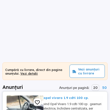
Vezi anunțuri
Cumpără cu livrare, direct din pagina
cu livrare
anunțului.
Vezi detalii
Anunțuri
20
50
Anunțuri pe pagină:
opel vivaro 1.9 cdti 100 cp.
vind Opel Vivaro 1.9 cdti 100 cp . geamuri
electrice, închidere centralizata, aer