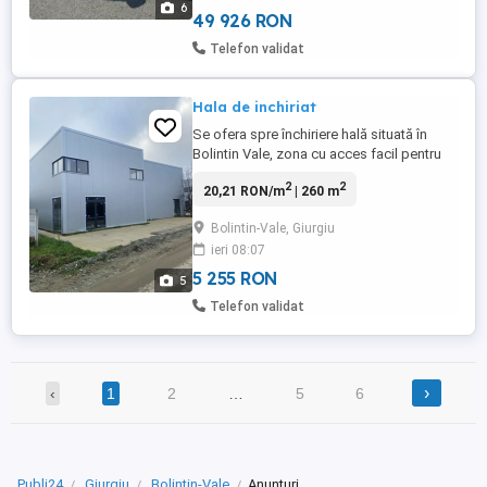
6
49 926 RON
Telefon validat
Hala de inchiriat
Se ofera spre închiriere hală situată în
Bolintin Vale, zona cu acces facil pentru
TIR și autoutilitare, aproape de drumul
2
2
20,21 RON/m
| 260 m
principal
Bolintin-Vale, Giurgiu
ieri 08:07
5 255 RON
5
Telefon validat
›
‹
1
2
…
5
6
Publi24
Giurgiu
Bolintin-Vale
Anunturi