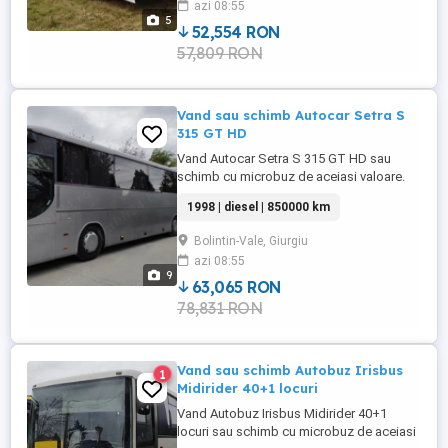
azi 08:55
Retarder Aer Conditionat Import Franta
5
Inmatriculat in Romania Nerulat ...
52,554 RON
57,809 RON
Vand sau schimb Autocar Setra S
315 GT HD
Vand Autocar Setra S 315 GT HD sau
schimb cu microbuz de aceiasi valoare.
An fabricatie 1998. Cutie viteze automata.
1998 | diesel | 850000 km
Motor V6 capacitate 10964cc, 213 Kw.
Dotat cu aer conditionat, webasto. Numar
Bolintin-Vale, Giurgiu
de locuri 50. Stare foarte buna de
azi 08:55
functionare.
9
63,065 RON
78,831 RON
Vand sau schimb Autobuz Irisbus
1
Midirider 40+1 locuri
Vand Autobuz Irisbus Midirider 40+1
locuri sau schimb cu microbuz de aceiasi