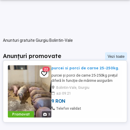
Anunturi gratuite Giurgiu Bolintin-Vale
Anunțuri promovate
Vezi toate
purcei si porci de carne 25-250kg.
22
purcei și porci de carne 25-250kg prețul
diferă în funcție de mărime asigurăm
transport prețul pornește de la 500 de lei
Bolintin-Vale, Giurgiu
azi 09:21
9 RON
Telefon validat
Promovat
3