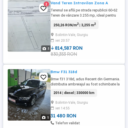
Vand Teren Intravilan Zona A
2
Terenul se află pe strada republicii 60-62
Teren de vânzare 3.255 mp, ideal pentru
construcție sau investiție DUBLĂ
2
2
250,26 RON/m
| 3,255 m
DESCHIDERE !! STRADA REPUBLICII +
INTRAREA REPUBLICII Se oferă spre
Bolintin-Vale, Giurgiu
vânzare un teren intravilan, cu o suprafață
ieri 20:57
totală de 3.255 mp, situat într-o zonă
liniștită și cu potențial ridicat ...
814,587 RON
3
830,353 RON
Bmw F31 318d
Bmw f31 318d, adus Recent din Germania.
distributia ambreiajul au fost schimbate la
cca 300000. cauciucuri de iarna ca si noi
2014 | diesel | 330000 km
continental. masina este in stare buna
tehnica. cu mici defecte Optice. pentru
Bolintin-Vale, Giurgiu
mai multe informatii va stau la dispozitie.
ieri 14:55
31 480 RON
5
Telefon validat