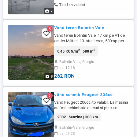
Telefon validat
2
Vand teren Bolintin Vale
3
Vand teren Bolintin Vale, 17 km pe A1 de
cartier Militari, 10 loturi teren, 580mp per
lot, intravilan, deschidere 20m la drum
2
2
0,45 RON/m
| 580 m
privat 6m, zona noua, linistita, utilitati apa,
canal, gaz, curent la 150m, proximitate
Bolintin-Vale, Giurgiu
case. 10 minute proximitate Lidl, Penny,
azi 12:18
Mega Image.
262 RON
3
vând schimb Peugeot 206cc
2
Vând Peugeot 206cc itp valabil. La masina
au fost schimbate discuri și placute
spate, kit ambreiaj, simeringuri vibrochen
2002 | benzina | 300 km
și rulmenți punte spate. Probleme:
decapotarea se face doar manual, geam
Bolintin-Vale, Giurgiu
stanga nu se deschide. Ofer fiscal
azi 09:23