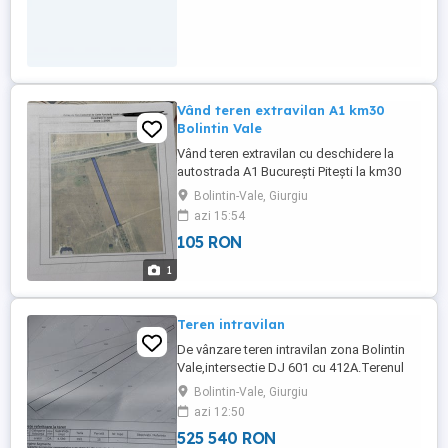
Vând teren extravilan A1 km30
Bolintin Vale
Vând teren extravilan cu deschidere la
autostrada A1 București Pitești la km30
ieșire in Bolintin Vale, suprafață totala
Bolintin-Vale, Giurgiu
2500mp, cadastru 2500mp, acte in regula,
azi 15:54
județ Giurgiu. Preț: 20 mp. Pentru mai multe
105 RON
informații, vă rugăm să sunați la .
1
Teren intravilan
De vânzare teren intravilan zona Bolintin
Vale,intersectie DJ 601 cu 412A.Terenul
beneficiaza de 2 intrari,deschidere din DJ
Bolintin-Vale, Giurgiu
601 35.774m și din 412A
azi 12:50
20.143m.Suorafata teren 4590mp.Reper
525 540 RON
A1.Teren pretabil case vile