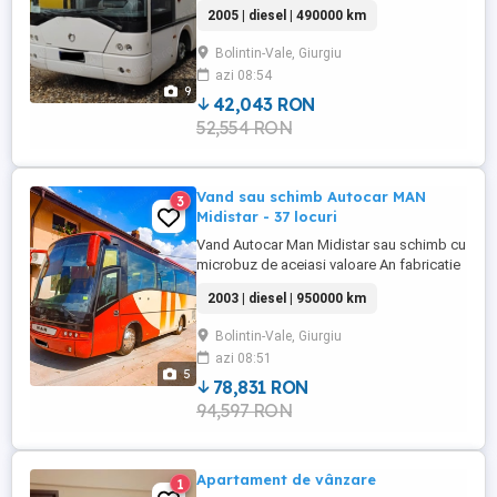
valoare. Motor 5880cc 194kw Cutie de
2005 | diesel | 490000 km
viteze manuala An fabricatie 2005 Aer
Conditionat Webasto Retarder Stare de
Bolintin-Vale, Giurgiu
functionare foarte buna.
azi 08:54
9
42,043 RON
52,554 RON
Vand sau schimb Autocar MAN
3
Midistar - 37 locuri
Vand Autocar Man Midistar sau schimb cu
microbuz de aceiasi valoare An fabricatie
2003. Motor 6871cc, putere 162 Kw. Cutie
2003 | diesel | 950000 km
viteze manuala. Dotari aer conditionat,
Webasto, Retarder. Numar de locuri
Bolintin-Vale, Giurgiu
35+1+1. Stare de functionare foarte buna.
azi 08:51
5
78,831 RON
94,597 RON
Apartament de vânzare
1