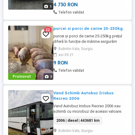
4 730 RON
5
Telefon validat
purcei si porci de carne 25-250kg.
22
purcei și porci de carne 25-250kg prețul
diferă în funcție de mărime asigurăm
transport prețul pornește de la 500 de lei
Bolintin-Vale, Giurgiu
azi 09:21
9 RON
Telefon validat
Promovat
3
Vand Schimb Autobuz Irisbus
Recreo 2006
Vand Autobuz Irisbus Recreo 2006 sau
schimb cu microbuz de aceiasi valoare.
Motor 7790cc 228kw Euro 3 Locuri pe
2006 | diesel | 443681 km
scaune 59+1, locuri in picioare 29 443681
kilometri reali. Tahograf Digital Cutie
Bolintin-Vale, Giurgiu
viteze manuala 6+1 Centuri de siguranta